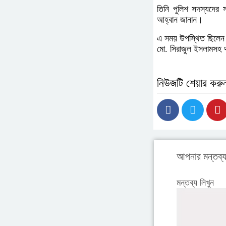
তিনি পুলিশ সদস্যদের স
আহ্বান জানান।
এ সময় উপস্থিত ছিলেন ল
মো. সিরাজুল ইসলামসহ থা
নিউজটি শেয়ার করু
আপনার মন্তব্
মন্তব্য লিখুন