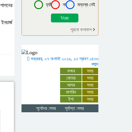
থানায় এজাহার
হ্যাঁ
না
মন্তব্য নেই
 পালনের
বোরহানউদ্দিনে পঞ্চম
ইনচার্জ
শ্রেণির ছাত্রীকে
পুরনো ফলাফল
সংঘবদ্ধ ধর্ষণ ৫
কিশোরের বিরুদ্ধে মামলা, আটক-৩
গাইবান্ধায় বৃষ্টিকে
শুক্রবার, ০৭ অগাস্ট ২০২৬, ২৩ শ্রাবণ ১৪৩৩
বঙ্গাব্দ
উপেক্ষা করে যথাযোগ্য
ফজর
সময়
মর্যাদায় পালিত জুলাই
জোহর
সময়
গণঅভ্যুত্থান দিবস
আসর
সময়
মাগরিব
সময়
মনপুরায় জুলাই
ইশা
সময়
গণঅভ্যুত্থান দিবস
সূর্যোদয় :সময়
সূর্যাস্ত :সময়
উপলক্ষে আলোচনা সভা
অনুষ্ঠিত