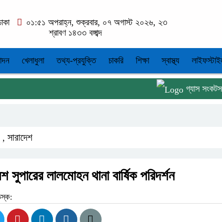
াকা
০১:৫১ অপরাহ্ন, শুক্রবার, ০৭ অগাস্ট ২০২৬, ২৩
শ্রাবণ ১৪৩৩ বঙ্গাব্দ
োদন
খেলাধুলা
তথ্য-প্রযুক্তি
চাকরি
শিক্ষা
স্বাস্থ্য
লাইফস্টাই
গ্যাস সংকটসহ ১০ দ
সারাদেশ
,
শ সুপারের লালমোহন থানা বার্ষিক পরিদর্শন
েস্ক: