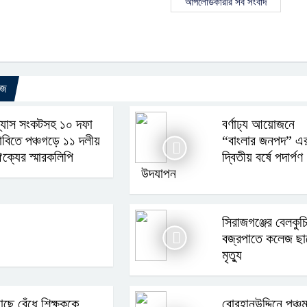
আপলোডকারীর সব সংবাদ
উজ
্যাস সংকটসহ ১০ দফা
বর্ণাঢ্য আয়োজনে
াবিতে পঞ্চগড়ে ১১ দলীয়
“বাংলার জনপদ” এ
ক্যের স্মারকলিপি
দ্বিতীয় বর্ষে পদার্পণ
উদযাপন
সিরাজগঞ্জের বেলকুচ
বজ্রপাতে কলেজ ছা
মৃত্যু
াছে বেঁধে শিক্ষককে
বোরহানউদ্দিনে পঞ্চ