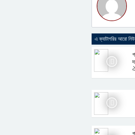
এ ক্যাটাগরির আরো নি
গ
দ
ঐ
গ