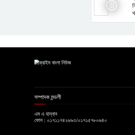
ন
থ
সম্পাদক মন্ডলী
এম এ হান্নান
ফোন : ০১৭১১৭৪২৬৯৩/০১৭১৫৭৮০৬৪০