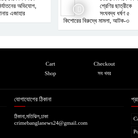
ির্যাতনের অভিযোগ,
শ্রেণির ছাত্রীকে
ানায় এজাহার
সংঘবদ্ধ ধর্ষণ ৫
কিশোরের বিরুদ্ধে মামলা, আটক-৩
Cart
Checkout
Shop
সব খবর
যোগাযোগের ঠিকানা
প্
ঠিকানা,মতিঝিল,ঢাকা
C
crimebanglanews24@gmail.com
P