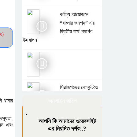
বর্ণাঢ্য আয়োজনে
“বাংলার জনপদ” এর
দ্বিতীয় বর্ষে পদার্পণ
s)
উদযাপন
সিরাজগঞ্জের বেলকুচিতে
বজ্রপাতে কলেজ
ি থানার
অনলাইন জরিপ
ছাত্রের মৃত্যু
স্যুতা,
আপনি কি আমাদের ওয়েবসাইট
গাছে বেঁধে শিক্ষককে
রেন এবং
এর নিয়মিত দর্শক..?
নির্যাতনের অভিযোগ,