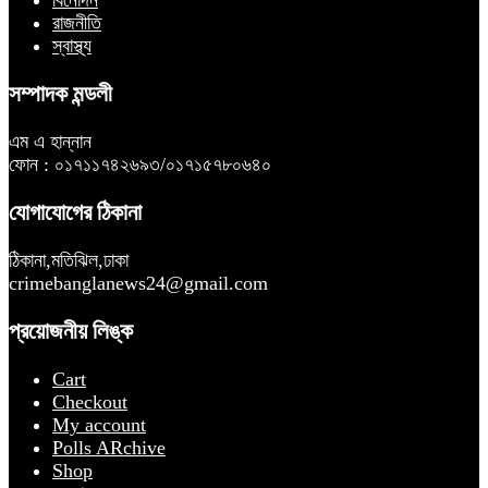
বিনোদন
রাজনীতি
স্বাস্থ্য
সম্পাদক মন্ডলী
এম এ হান্নান
ফোন : ০১৭১১৭৪২৬৯৩/০১৭১৫৭৮০৬৪০
যোগাযোগের ঠিকানা
ঠিকানা,মতিঝিল,ঢাকা
crimebanglanews24@gmail.com
প্রয়োজনীয় লিঙ্ক
Cart
Checkout
My account
Polls ARchive
Shop