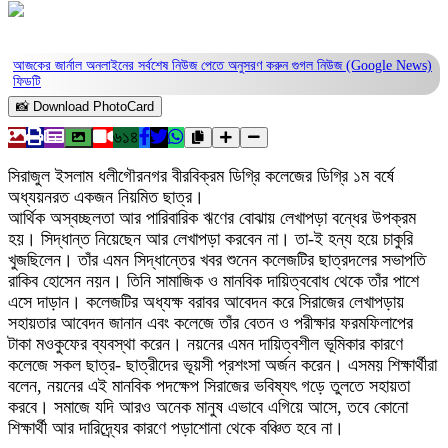
আজকের জার্নাল অনলাইনের সর্বশেষ নিউজ পেতে অনুসরণ করুন
গুগল নিউজ (Google News)
ফিডটি
📸 Download PhotoCard
৬১৪
সিরাজুল ইসলাম ধলীগৌরনগর বীরবিক্রম ডিগ্রি কলেজের ডিগ্রি ১ম বর্ষে
অধ্যয়নরত একজন নিয়মিত ছাত্র।
আর্থিক অস্বচ্ছলতা আর পারিবারিক ঋণের বোঝায় লেখাপড়া বন্ধের উপক্রম
হয়। সিদ্ধান্ত নিয়েছেন আর লেখাপড়া করবেন না। তা-ই হন্য হয়ে চাকুরি
খুজছিলেন। তাঁর এমন সিদ্ধান্তের খবর শুনেন কলেজটির ছাত্রদলের সভাপতি
রাকিব হোসেন নয়ন। তিনি সামাজিক ও মানবিক দায়িত্ববোধ থেকে তাঁর পাশে
এসে দাড়ান। কলেজটির অধ্যক্ষ বরাবর আবেদন করে সিরাজের লেখাপড়ায়
সহায়তার আবেদন জানান এবং কলেজে তাঁর বেতন ও পরীক্ষার ফরমফিলাপের
টাকা মওকুফের ব্যবস্থা করেন। নয়নের এমন দায়িত্বশীল ভূমিকার কারণে
কলেজে সকল ছাত্র- ছাত্রীদের ভূয়সী প্রশংসা অর্জন করেন। এসময় শিক্ষার্থীরা
বলেন, নয়নের এই মানবিক পদক্ষেপ সিরাজের ভবিষ্যৎ গড়ে তুলতে সহায়তা
করবে। সমাজে যদি আরও অনেক মানুষ এভাবে এগিয়ে আসে, তবে কোনো
শিক্ষার্থী আর দারিদ্র্যের কারণে পড়াশোনা থেকে বঞ্চিত হবে না।