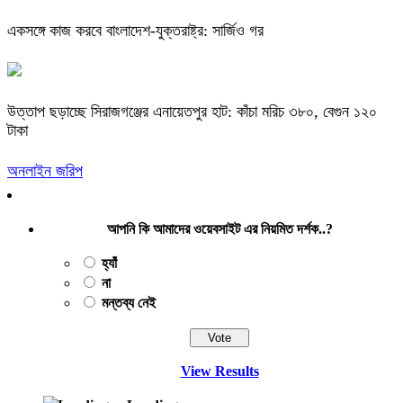
একসঙ্গে কাজ করবে বাংলাদেশ-যুক্তরাষ্ট্র: সার্জিও গর
উত্তাপ ছড়াচ্ছে সিরাজগঞ্জের এনায়েতপুর হাট: কাঁচা মরিচ ৩৮০, বেগুন ১২০
টাকা
অনলাইন জরিপ
আপনি কি আমাদের ওয়েবসাইট এর নিয়মিত দর্শক..?
হ্যাঁ
না
মন্তব্য নেই
View Results