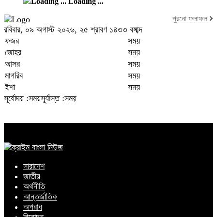
Loading ...
পুরনো ফলাফল
রবিবার, ০৯ অগাস্ট ২০২৬, ২৫ শ্রাবণ ১৪৩৩ বঙ্গাব্দ
ফজর
সময়
জোহর
সময়
আসর
সময়
মাগরিব
সময়
ইশা
সময়
সূর্যোদয় :সময়
সূর্যাস্ত :সময়
সারাদেশ
জাতীয়
অর্থনীতি
আন্তর্জাতিক
অপরাধ