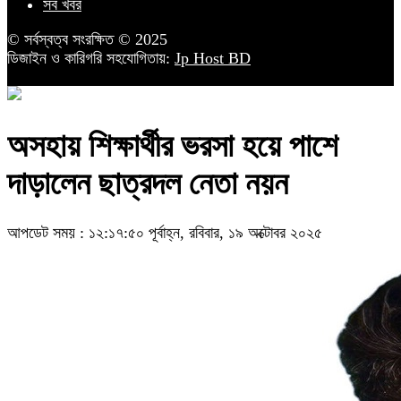
সব খবর
© সর্বস্বত্ব সংরক্ষিত © 2025
ডিজাইন ও কারিগরি সহযোগিতায়:
Jp Host BD
অসহায় শিক্ষার্থীর ভরসা হয়ে পাশে
দাড়ালেন ছাত্রদল নেতা নয়ন
আপডেট সময় : ১২:১৭:৫০ পূর্বাহ্ন, রবিবার, ১৯ অক্টোবর ২০২৫