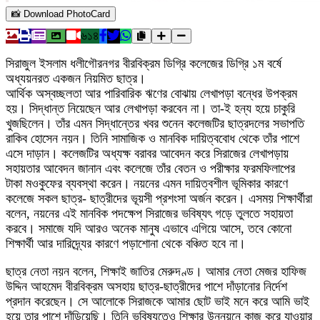
📸 Download PhotoCard
৬১৪
সিরাজুল ইসলাম ধলীগৌরনগর বীরবিক্রম ডিগ্রি কলেজের ডিগ্রি ১ম বর্ষে
অধ্যয়নরত একজন নিয়মিত ছাত্র।
আর্থিক অস্বচ্ছলতা আর পারিবারিক ঋণের বোঝায় লেখাপড়া বন্ধের উপক্রম
হয়। সিদ্ধান্ত নিয়েছেন আর লেখাপড়া করবেন না। তা-ই হন্য হয়ে চাকুরি
খুজছিলেন। তাঁর এমন সিদ্ধান্তের খবর শুনেন কলেজটির ছাত্রদলের সভাপতি
রাকিব হোসেন নয়ন। তিনি সামাজিক ও মানবিক দায়িত্ববোধ থেকে তাঁর পাশে
এসে দাড়ান। কলেজটির অধ্যক্ষ বরাবর আবেদন করে সিরাজের লেখাপড়ায়
সহায়তার আবেদন জানান এবং কলেজে তাঁর বেতন ও পরীক্ষার ফরমফিলাপের
টাকা মওকুফের ব্যবস্থা করেন। নয়নের এমন দায়িত্বশীল ভূমিকার কারণে
কলেজে সকল ছাত্র- ছাত্রীদের ভূয়সী প্রশংসা অর্জন করেন। এসময় শিক্ষার্থীরা
বলেন, নয়নের এই মানবিক পদক্ষেপ সিরাজের ভবিষ্যৎ গড়ে তুলতে সহায়তা
করবে। সমাজে যদি আরও অনেক মানুষ এভাবে এগিয়ে আসে, তবে কোনো
শিক্ষার্থী আর দারিদ্র্যের কারণে পড়াশোনা থেকে বঞ্চিত হবে না।
ছাত্র নেতা নয়ন বলেন, শিক্ষাই জাতির মেরুদণ্ড। আমার নেতা মেজর হাফিজ
উদ্দিন আহমেদ বীরবিক্রম অসহায় ছাত্র-ছাত্রীদের পাশে দাঁড়ানোর নির্দেশ
প্রদান করেছেন। সে আলোকে সিরাজকে আমার ছোট ভাই মনে করে আমি ভাই
হয়ে তার পাশে দাঁড়িয়েছি। তিনি ভবিষ্যতেও শিক্ষার উন্নয়নে কাজ করে যাওয়ার