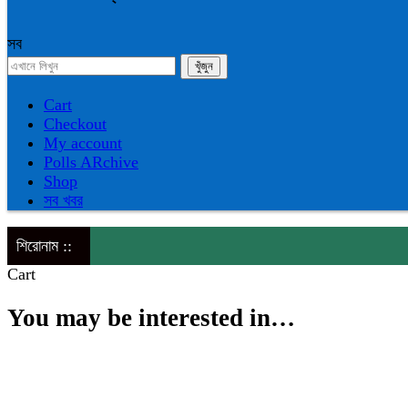
সব
Cart
Checkout
My account
Polls ARchive
Shop
সব খবর
শিরোনাম ::
Cart
You may be interested in…