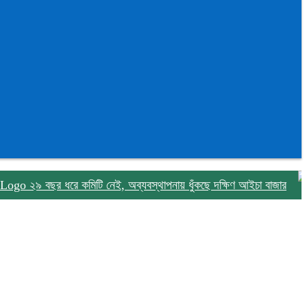
২৯ বছর ধরে কমিটি নেই, অব্যবস্থাপনায় ধুঁকছে দক্ষিণ আইচা বাজার