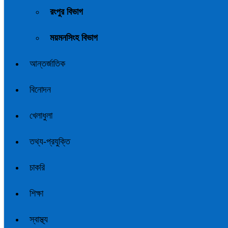
রংপুর বিভাগ
ময়মনসিংহ বিভাগ
আন্তর্জাতিক
বিনোদন
খেলাধুলা
তথ্য-প্রযুক্তি
চাকরি
শিক্ষা
স্বাস্থ্য