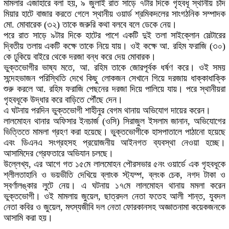
মামলার এজাহারে বলা হয়, ৯ জুলাই রাত সাড়ে ৭টার দিকে গৃহবধূ স্থানীয় চাঁদ
মিয়ার হাটে বাজার করতে গেলে স্থানীয় ওয়ার্ড শ্রমিকদলের সাংগঠনিক সম্পাদক
মো. মোবারেক (৩২) তাকে জরুরি কথা বলবে বলে ডেকে নেয়।
পরে রাত সাড়ে ৯টার দিকে হাটের পাশে একটি দুই তলা সাইক্লোন সেল্টারের
দ্বিতীয় তলায় একটি কক্ষে তাকে নিয়ে যায়। ওই কক্ষে আ. রহিম ফরাজি (৩০)
কে ঢুকিয়ে বাইরে থেকে দরজা বন্ধ করে দেয় মোবারক।
ভুক্তভোগীর ভাষ্য মতে, আ. রহিম তাকে জোরপূর্বক ধর্ষণ করে। ওই সময়
সন্দেহভাজন পরিস্থিতি দেখে কিছু লোকজন সেখানে গিয়ে দরজায় ধাক্কাধাক্কি
শুরু করলে আ. রহিম ফরাজি পেছনের দরজা দিয়ে পালিয়ে যায়। পরে স্থানীয়রা
গৃহবধূকে উদ্ধার করে বাড়িতে পৌঁছে দেন।
এ ঘটনায় পরদিন ভুক্তভোগী শাহীনুর বেগম থানায় অভিযোগ দায়ের করেন।
লালমোহন থানার অফিসার ইনচার্জ (ওসি) সিরাজুল ইসলাম জানান, অভিযোগের
ভিত্তিতে মামলা গ্রহণ করা হয়েছে। ভুক্তভোগীকে হাসপাতালে পাঠানো হয়েছে
এবং ডিএনএ সংগ্রহসহ প্রয়োজনীয় আইনগত ব্যবস্থা নেওয়া হচ্ছে।
আসামিদের গ্রেফতারে অভিযান চলছে।
উল্লেখ্য, এর আগে গত ১৫মে লালমোহন পৌরসভার ৫নং ওয়ার্ডে এক গৃহবধূকে
শ্লীলতাহানি ও ভয়ভীতি দেখিয়ে ব্লাংক স্ট্যম্প, ব্লংক চেক, নগদ টাকা ও
স্বর্ণালঙ্কার লুটে নেয়। এ ঘটনায় ১৭মে লালমোহন থানায় মমলা করেন
ভুক্তভোগী। ওই মামলায় জুয়েল, ছাত্রদল নেতা ফতেহ আলী শান্ত, যুবদল
নেতা কবির ও জুয়েল, মৎস্যজীবি দল নেতা ফোরকানসহ অজ্ঞাতনামা কয়েকজনকে
আসামি করা হয়।