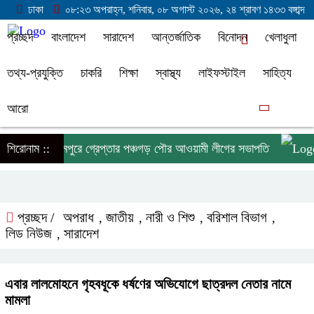
ঢাকা
০৮:২৩ অপরাহ্ন, শনিবার, ০৮ অগাস্ট ২০২৬, ২৪ শ্রাবণ ১৪৩৩ বঙ্গাব্দ
প্রচ্ছদ
বাংলাদেশ
সারাদেশ
আন্তর্জাতিক
বিনোদন
খেলাধুলা
তথ্য-প্রযুক্তি
চাকরি
শিক্ষা
স্বাস্থ্য
লাইফস্টাইল
সাহিত্য
আরো
শিরোনাম ::
বিরামপুরে গ্রেপ্তার পঞ্চগড় পৌর আওয়ামী লীগের সভাপতি
২৯
প্রচ্ছদ /
অপরাধ
জাতীয়
নারী ও শিশু
বরিশাল বিভাগ
,
,
,
,
লিড নিউজ
সারাদেশ
,
এবার লালমোহনে গৃহবধূকে ধর্ষণের অভিযোগে ছাত্রদল নেতার নামে
মামলা