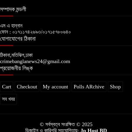
সম্পাদক মন্ডলী
এম এ হান্নান
ফোন : ০১৭১১৭৪২৬৯৩/০১৭১৫৭৮০৬৪০
যোগাযোগের ঠিকানা
ঠিকানা,মতিঝিল,ঢাকা
crimebanglanews24@gmail.com
প্রয়োজনীয় লিঙ্ক
Cart
Checkout
My account
Polls ARchive
Shop
সব খবর
© সর্বস্বত্ব সংরক্ষিত © 2025
ডিজাইন ও কারিগরি সহযোগিতায়:
Jp Host BD