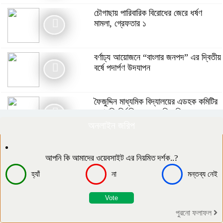
দলীয় ঐক্যের স্মারকলিপি
চৌগাছায় পারিবারিক বিরোধের জেরে ধর্ষণ
মামলা, গ্রেফতার ১
বর্ণাঢ্য আয়োজনে “বাংলার জনপদ” এর দ্বিতীয়
বর্ষে পদার্পণ উদযাপন
বর্ণাঢ্য আয়োজনে “বাংলার জনপদ” এর দ্বিতীয়
বর্ষে পদার্পণ উদযাপন
৪ আগস্টের হামলার স্মৃতিচারণ করে আবেগঘন
বক্তব্য ছাত্রলীগ নেতা শাফায়েত অভির
ফৈজুদ্দিন মাধ্যমিক বিদ্যালয়ের এডহক কমিটির
সভাপতি নির্বাচিত হলেন মতিন কিরন
অনলাইন জরিপ
সিরাজগঞ্জের বেলকুচিতে বজ্রপাতে কলেজ
ছাত্রের মৃত্যু
দক্ষিণ আইচায় কর্মজীবনের অবসানে সম্মাননা ও
ভালোবাসায় সিক্ত তিন গুণী শিক্ষক।
আপনি কি আমাদের ওয়েবসাইট এর নিয়মিত দর্শক..?
হ্যাঁ
না
মন্তব্য নেই
​১৯ কিলোমিটার কাঁচা রাস্তা, খেসারত ৩০০
মিটারে: এনায়েতপুরে নিত্যদিনের যানজটে অচল
জনজীবন
পুরনো ফলাফল