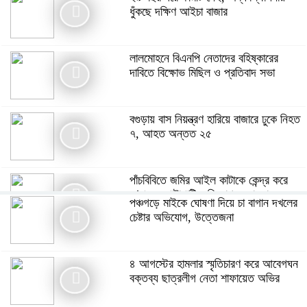
ধুঁকছে দক্ষিণ আইচা বাজার
লালমোহনে বিএনপি নেতাদের বহিষ্কারের
দাবিতে বিক্ষোভ মিছিল ও প্রতিবাদ সভা
বগুড়ায় বাস নিয়ন্ত্রণ হারিয়ে বাজারে ঢুকে নিহত
৭, আহত অন্তত ২৫
পাঁচবিবিতে জমির আইল কাটাকে কেন্দ্র করে
দু’পক্ষের পাল্টাপাল্টি অভিযোগ ও মামলা
পঞ্চগড়ে মাইকে ঘোষণা দিয়ে চা বাগান দখলের
চেষ্টার অভিযোগ, উত্তেজনা
মনপুরায় গৃহবধূকে অস্ত্রের মুখে ধর্ষণের
অভিযোগ, থানায় মামলা ধর্ষক গ্রেফতার
৪ আগস্টের হামলার স্মৃতিচারণ করে আবেগঘন
বক্তব্য ছাত্রলীগ নেতা শাফায়েত অভির
গ্যাস সংকটসহ ১০ দফা দাবিতে পঞ্চগড়ে ১১