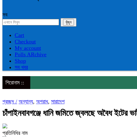
সব
Cart
Checkout
My account
Polls ARchive
Shop
সব খবর
শিরোনাম ::
প্রচ্ছদ /
অন্যান্য
,
অপরাধ
,
সারাদেশ
চাঁপাইনবাবগঞ্জে ধানি জমিতে জ্বলছে অবৈধ ইটের ভা
প্রতিনিধির নাম