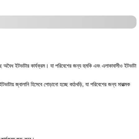
লছে অবৈধ ইটভাটার কার্যক্রম। যা পরিবেশের জন্য হুমকি এবং এলাকাবাসীও ইটভাটা
টভাটায় জ্বালানি হিসেবে পোড়ানো হচ্ছে কাঠখড়ি, যা পরিবেশের জন্য মারাত্মক