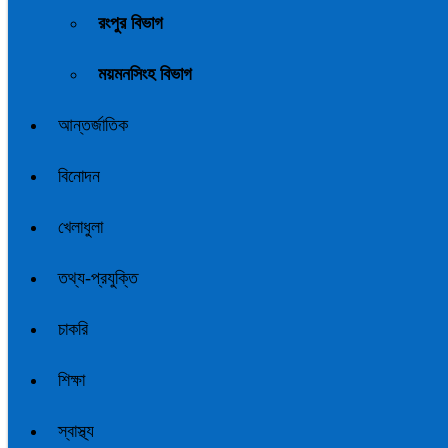
রংপুর বিভাগ
ময়মনসিংহ বিভাগ
আন্তর্জাতিক
বিনোদন
খেলাধুলা
তথ্য-প্রযুক্তি
চাকরি
শিক্ষা
স্বাস্থ্য