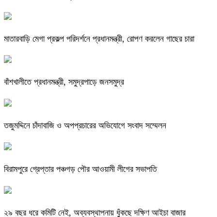
মাতারবাড়ি মেগা প্রকল্প পরিদর্শনে প্রধানমন্ত্রী, রোপণ করলেন গাছের চারা
বাঁশখালীতে প্রধানমন্ত্রী, সমুদ্রপাড়ে জনসমুদ্র
তজুমদ্দিনে চাঁদাবাজি ও অপপ্রচারের অভিযোগে সংবাদ সম্মেলন
বিরামপুরে গ্রেপ্তার পঞ্চগড় পৌর আওয়ামী লীগের সভাপতি
২৯ বছর ধরে কমিটি নেই, অব্যবস্থাপনায় ধুঁকছে দক্ষিণ আইচা বাজার