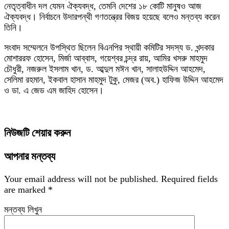
নেতৃত্বাধীন দল যেমন ঐক্যবদ্ধ, তেমনি দেশের ১৮ কোটি মানুষও আজ
ঐক্যবদ্ধ। নির্বাচনে উদারপন্থী গণতন্ত্রের বিজয় হয়েছে বলেও মন্তব্য করেন
তিনি।
সংবাদ সম্মেলনে উপস্থিত ছিলেন বিএনপির স্থায়ী কমিটির সদস্য ড. খন্দকার
মোশাররফ হোসেন, মির্জা আব্বাস, গয়েশ্বর চন্দ্র রায়, আমির খসরু মাহমুদ
চৌধুরী, নজরুল ইসলাম খান, ড. আব্দুল মঈন খান, সালাহউদ্দিন আহমেদ,
সেলিমা রহমান, ইকবাল হাসান মাহমুদ টুকু, মেজর (অব.) হাফিজ উদ্দিন আহমেদ
ও ডা. এ জেড এম জাহিদ হোসেন।
নিউজটি শেয়ার করুন
আপনার মন্তব্য
Your email address will not be published.
Required fields
are marked
*
মন্তব্য লিখুন