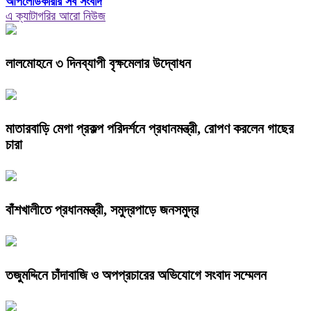
আপলোডকারীর সব সংবাদ
এ ক্যাটাগরির আরো নিউজ
লালমোহনে ৩ দিনব্যাপী বৃক্ষমেলার উদ্বোধন
মাতারবাড়ি মেগা প্রকল্প পরিদর্শনে প্রধানমন্ত্রী, রোপণ করলেন গাছের
চারা
বাঁশখালীতে প্রধানমন্ত্রী, সমুদ্রপাড়ে জনসমুদ্র
তজুমদ্দিনে চাঁদাবাজি ও অপপ্রচারের অভিযোগে সংবাদ সম্মেলন