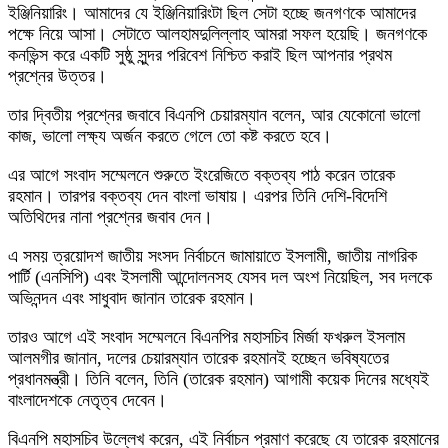
ইঞ্জিনিয়ারিং। আমাদের যে ইঞ্জিনিয়ারিংটা ছিল সেটা হচ্ছে জনগণকে আমাদের
পক্ষে নিয়ে আসা। সেটাতে আলহামদুলিল্লাহ আমরা সফল হয়েছি। জনগণকে
কনভিন্স করে একটি সুষ্ঠু সুন্দর পরিবেশ নিশ্চিত করাই ছিল আপনার প্রথম
প্রশ্নের উত্তর।
তার দ্বিতীয় প্রশ্নের জবাবে বিএনপি চেয়ারম্যান বলেন, আর যেকোনো ভালো
কাজ, ভালো লক্ষ্য অর্জন করতে গেলে তো কষ্ট করতে হবে।
এর আগে সংবাদ সম্মেলনে শুরুতে ইংরেজিতে বক্তব্য পাঠ করেন তারেক
রহমান। তারপর বক্তব্য দেন বাংলা ভাষায়। এরপর তিনি দেশি-বিদেশি
অতিথিদের নানা প্রশ্নের জবাব দেন।
এ সময় ত্রয়োদশ জাতীয় সংসদ নির্বাচনে জামায়াতে ইসলামী, জাতীয় নাগরিক
পার্টি (এনসিপি) এবং ইসলামী আন্দোলনসহ যেসব দল অংশ নিয়েছিল, সব দলকে
অভিনন্দন এবং সাধুবাদ জানান তারেক রহমান।
তারও আগে এই সংবাদ সম্মেলনে বিএনপির মহাসচিব মির্জা ফখরুল ইসলাম
আলমগীর জানান, দলের চেয়ারম্যান তারেক রহমানই হচ্ছেন ভবিষ্যতের
প্রধানমন্ত্রী। তিনি বলেন, তিনি (তারেক রহমান) আগামী কয়েক দিনের মধ্যেই
বাংলাদেশকে নেতৃত্ব দেবেন।
বিএনপি মহাসচিব উল্লেখ করেন, এই নির্বাচন প্রমাণ করেছে যে তারেক রহমানের