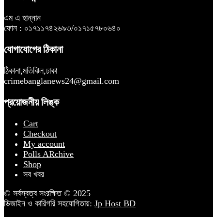
এম এ হান্নান
ফোন : ০১৭১১৭৪২৬৯৩/০১৭১৫৭৮০৬৪০
যোগাযোগের ঠিকানা
ঠিকানা,মতিঝিল,ঢাকা
crimebanglanews24@gmail.com
প্রয়োজনীয় লিঙ্ক
Cart
Checkout
My account
Polls ARchive
Shop
সব খবর
© সর্বস্বত্ব সংরক্ষিত © 2025
ডিজাইন ও কারিগরি সহযোগিতায়:
Jp Host BD