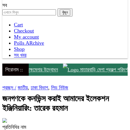
সব
Cart
Checkout
My account
Polls ARchive
Shop
সব খবর
িনব্যাপী বৃক্ষমেলার উদ্বোধন
শিরোনাম ::
মাতারবাড়ি মেগা প্রকল্প পরিদর্শনে প্রধ
প্রচ্ছদ /
জাতীয়
,
ঢাকা বিভাগ
,
লিড নিউজ
জনগণকে কনভিন্স করাই আমাদের ইলেকশন
ইঞ্জিনিয়ারিং: তারেক রহমান
প্রতিনিধির নাম