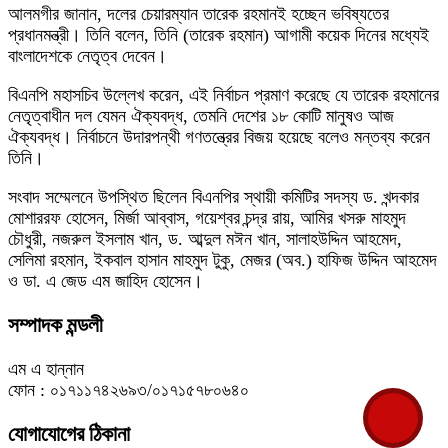
আলমগীর জানান, দলের চেয়ারম্যান তারেক রহমানই হচ্ছেন ভবিষ্যতের
প্রধানমন্ত্রী। তিনি বলেন, তিনি (তারেক রহমান) আগামী কয়েক দিনের মধ্যেই
বাংলাদেশকে নেতৃত্ব দেবেন।
বিএনপি মহাসচিব উল্লেখ করেন, এই নির্বাচন প্রমাণ করেছে যে তারেক রহমানের
নেতৃত্বাধীন দল যেমন ঐক্যবদ্ধ, তেমনি দেশের ১৮ কোটি মানুষও আজ
ঐক্যবদ্ধ। নির্বাচনে উদারপন্থী গণতন্ত্রের বিজয় হয়েছে বলেও মন্তব্য করেন
তিনি।
সংবাদ সম্মেলনে উপস্থিত ছিলেন বিএনপির স্থায়ী কমিটির সদস্য ড. খন্দকার
মোশাররফ হোসেন, মির্জা আব্বাস, গয়েশ্বর চন্দ্র রায়, আমির খসরু মাহমুদ
চৌধুরী, নজরুল ইসলাম খান, ড. আব্দুল মঈন খান, সালাহউদ্দিন আহমেদ,
সেলিমা রহমান, ইকবাল হাসান মাহমুদ টুকু, মেজর (অব.) হাফিজ উদ্দিন আহমেদ
ও ডা. এ জেড এম জাহিদ হোসেন।
সম্পাদক মন্ডলী
এম এ হান্নান
ফোন : ০১৭১১৭৪২৬৯৩/০১৭১৫৭৮০৬৪০
যোগাযোগের ঠিকানা