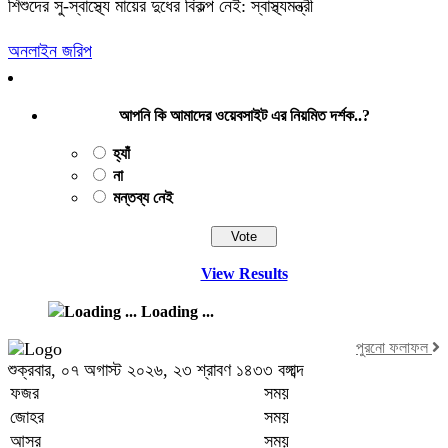
শিশুদের সু-স্বাস্থ্যে মায়ের দুধের বিকল্প নেই: স্বাস্থ্যমন্ত্রী
অনলাইন জরিপ
আপনি কি আমাদের ওয়েবসাইট এর নিয়মিত দর্শক..?
হ্যাঁ
না
মন্তব্য নেই
View Results
Loading ...
পুরনো ফলাফল
শুক্রবার, ০৭ অগাস্ট ২০২৬, ২৩ শ্রাবণ ১৪৩৩ বঙ্গাব্দ
ফজর
সময়
জোহর
সময়
আসর
সময়