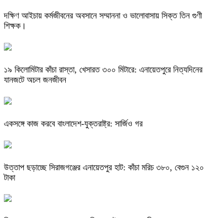
দক্ষিণ আইচায় কর্মজীবনের অবসানে সম্মাননা ও ভালোবাসায় সিক্ত তিন গুণী
শিক্ষক।
​১৯ কিলোমিটার কাঁচা রাস্তা, খেসারত ৩০০ মিটারে: এনায়েতপুরে নিত্যদিনের
যানজটে অচল জনজীবন
একসঙ্গে কাজ করবে বাংলাদেশ-যুক্তরাষ্ট্র: সার্জিও গর
উত্তাপ ছড়াচ্ছে সিরাজগঞ্জের এনায়েতপুর হাট: কাঁচা মরিচ ৩৮০, বেগুন ১২০
টাকা