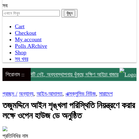
সব
Cart
Checkout
My account
Polls ARchive
Shop
সব খবর
র ধরে কমিটি নেই, অব্যবস্থাপনায় ধুঁকছে দক্ষিণ আইচা বাজার
শিরোনাম ::
লালমোহন
প্রচ্ছদ /
অন্যান্য
,
আইন-আদালত
,
এক্সক্লুসিভ নিউজ
,
সারাদেশ
তজুমদ্দিনে আইন শৃঙ্খলা পরিস্থিতি নিয়ন্ত্রণে করার
লক্ষে ওপেন হাউজ ডে অনুষ্ঠিত
প্রতিনিধির নাম