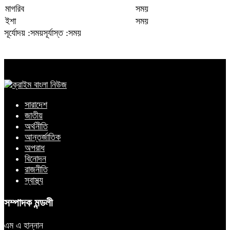
মাগরিব
সময়
ইশা
সময়
সূর্যোদয় :সময়
সূর্যাস্ত :সময়
সারাদেশ
জাতীয়
অর্থনীতি
আন্তর্জাতিক
অপরাধ
বিনোদন
রাজনীতি
স্বাস্থ্য
সম্পাদক মন্ডলী
এম এ হান্নান