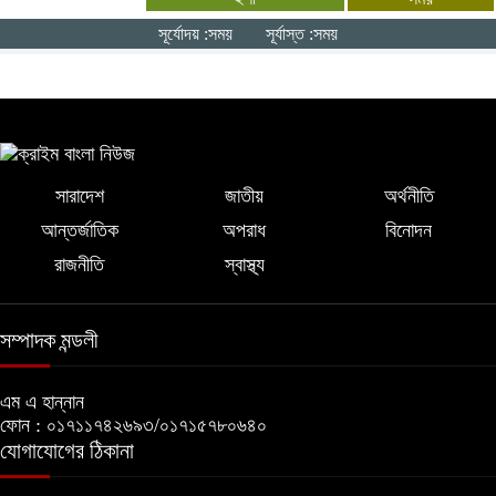
উত্তাপ ছড়াচ্ছে সিরাজগঞ্জের এনায়েতপুর হাট:
সূর্যোদয় :সময়
সূর্যাস্ত :সময়
কাঁচা মরিচ ৩৮০, বেগুন ১২০ টাকা
সারাদেশ
জাতীয়
অর্থনীতি
আন্তর্জাতিক
অপরাধ
বিনোদন
রাজনীতি
স্বাস্থ্য
সম্পাদক মন্ডলী
এম এ হান্নান
ফোন : ০১৭১১৭৪২৬৯৩/০১৭১৫৭৮০৬৪০
যোগাযোগের ঠিকানা