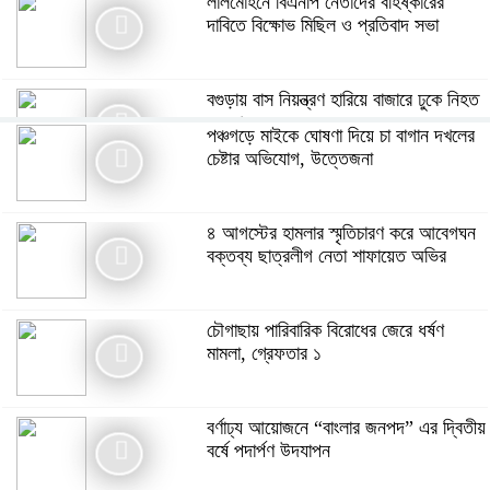
লালমোহনে বিএনপি নেতাদের বহিষ্কারের
দাবিতে বিক্ষোভ মিছিল ও প্রতিবাদ সভা
বগুড়ায় বাস নিয়ন্ত্রণ হারিয়ে বাজারে ঢুকে নিহত
৭, আহত অন্তত ২৫
পঞ্চগড়ে মাইকে ঘোষণা দিয়ে চা বাগান দখলের
চেষ্টার অভিযোগ, উত্তেজনা
পাঁচবিবিতে জমির আইল কাটাকে কেন্দ্র করে
দু’পক্ষের পাল্টাপাল্টি অভিযোগ ও মামলা
৪ আগস্টের হামলার স্মৃতিচারণ করে আবেগঘন
বক্তব্য ছাত্রলীগ নেতা শাফায়েত অভির
মনপুরায় গৃহবধূকে অস্ত্রের মুখে ধর্ষণের
অভিযোগ, থানায় মামলা ধর্ষক গ্রেফতার
চৌগাছায় পারিবারিক বিরোধের জেরে ধর্ষণ
মামলা, গ্রেফতার ১
গ্যাস সংকটসহ ১০ দফা দাবিতে পঞ্চগড়ে ১১
দলীয় ঐক্যের স্মারকলিপি
বর্ণাঢ্য আয়োজনে “বাংলার জনপদ” এর দ্বিতীয়
বর্ষে পদার্পণ উদযাপন
বর্ণাঢ্য আয়োজনে “বাংলার জনপদ” এর দ্বিতীয়