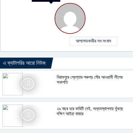
আপলোডকারীর সব সংবাদ
এ ক্যাটাগরির আরো নিউজ
বিরামপুরে গ্রেপ্তার পঞ্চগড় পৌর আওয়ামী লীগের
সভাপতি
২৯ বছর ধরে কমিটি নেই, অব্যবস্থাপনায় ধুঁকছে
দক্ষিণ আইচা বাজার