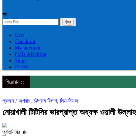
সব
Cart
Checkout
My account
Polls ARchive
Shop
সব খবর
শিরোনাম ::
প্রচ্ছদ /
অপরাধ
,
চট্টগ্রাম বিভাগ
,
লিড নিউজ
নোয়াখালী টিটিসির ভারপ্রাপ্ত অধ্যক্ষ ওয়ালী উল্লাহ
প্রতিনিধির নাম