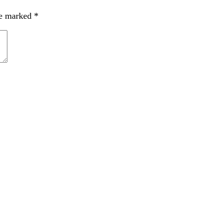
re marked
*