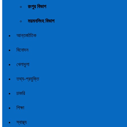
রংপুর বিভাগ
ময়মনসিংহ বিভাগ
আন্তর্জাতিক
বিনোদন
খেলাধুলা
তথ্য-প্রযুক্তি
চাকরি
শিক্ষা
স্বাস্থ্য