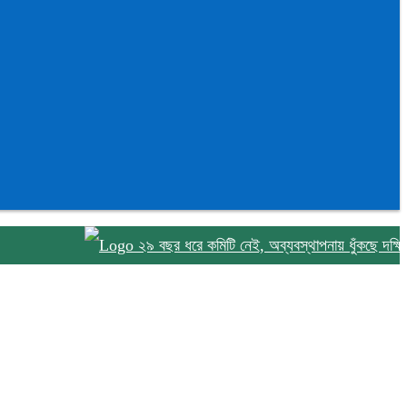
২৯ বছর ধরে কমিটি নেই, অব্যবস্থাপনায় ধুঁকছে দক্ষিণ আইচা 