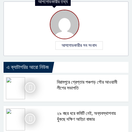
আপলোডকারীর তথ্য
আপলোডকারীর সব সংবাদ
এ ক্যাটাগরির আরো নিউজ
বিরামপুরে গ্রেপ্তার পঞ্চগড় পৌর আওয়ামী
লীগের সভাপতি
২৯ বছর ধরে কমিটি নেই, অব্যবস্থাপনায়
ধুঁকছে দক্ষিণ আইচা বাজার