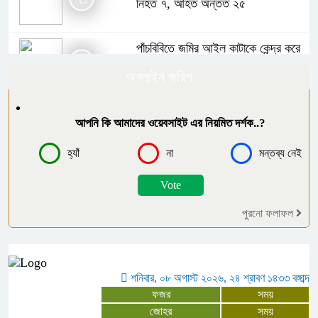
নিহত ৭, আহত অন্তত ২৫
পাঁচবিবিতে জমির আইল কাটাকে কেন্দ্র করে
দু’পক্ষের পাল্টাপাল্টি অভিযোগ ও মামলা
অনলাইন জরিপ
মনপুরায় গৃহবধূকে অস্ত্রের মুখে ধর্ষণের
আপনি কি আমাদের ওয়েবসাইট এর নিয়মিত দর্শক..?
অভিযোগ, থানায় মামলা ধর্ষক গ্রেফতার
হ্যাঁ
না
মন্তব্য নেই
গ্যাস সংকটসহ ১০ দফা দাবিতে পঞ্চগড়ে ১১
দলীয় ঐক্যের স্মারকলিপি
পুরনো ফলাফল
বর্ণাঢ্য আয়োজনে “বাংলার জনপদ” এর
দ্বিতীয় বর্ষে পদার্পণ উদযাপন
শনিবার, ০৮ অগাস্ট ২০২৬, ২৪ শ্রাবণ ১৪৩৩ বঙ্গাব্দ
ফজর
সময়
৪ আগস্টের হামলার স্মৃতিচারণ করে
জোহর
সময়