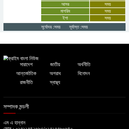
আবেগঘন বক্তব্য ছাত্রলীগ নেতা শাফায়েত
আসর
সময়
অভির
মাগরিব
সময়
ইশা
সময়
সিরাজগঞ্জের বেলকুচিতে বজ্রপাতে কলেজ
সূর্যোদয় :সময়
সূর্যাস্ত :সময়
ছাত্রের মৃত্যু
সারাদেশ
জাতীয়
অর্থনীতি
আন্তর্জাতিক
অপরাধ
বিনোদন
রাজনীতি
স্বাস্থ্য
সম্পাদক মন্ডলী
এম এ হান্নান
ফোন : ০১৭১১৭৪২৬৯৩/০১৭১৫৭৮০৬৪০