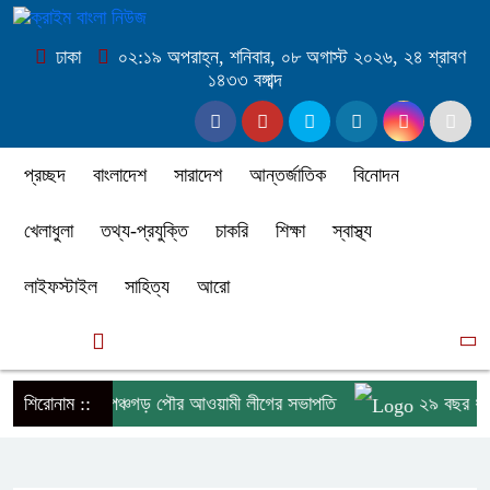
ঢাকা
০২:১৯ অপরাহ্ন, শনিবার, ০৮ অগাস্ট ২০২৬, ২৪ শ্রাবণ
১৪৩৩ বঙ্গাব্দ
প্রচ্ছদ
বাংলাদেশ
সারাদেশ
আন্তর্জাতিক
বিনোদন
খেলাধুলা
তথ্য-প্রযুক্তি
চাকরি
শিক্ষা
স্বাস্থ্য
লাইফস্টাইল
সাহিত্য
আরো
সব
পুরে গ্রেপ্তার পঞ্চগড় পৌর আওয়ামী লীগের সভাপতি
শিরোনাম ::
২৯ বছর ধরে কমি