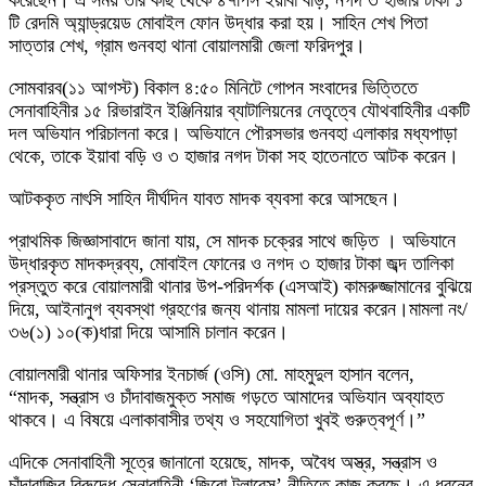
টি রেদমি অ্যান্ড্রয়েড মোবাইল ফোন উদ্ধার করা হয়। সাহিন শেখ পিতা
সাত্তার শেখ, গ্রাম গুনবহা থানা বোয়ালমারী জেলা ফরিদপুর।
সোমবারব(১১ আগস্ট) বিকাল ৪:৫০ মিনিটে গোপন সংবাদের ভিত্তিতে
সেনাবাহিনীর ১৫ রিভারাইন ইঞ্জিনিয়ার ব্যাটালিয়নের নেতৃত্বে যৌথবাহিনীর একটি
দল অভিযান পরিচালনা করে। অভিযানে পৌরসভার গুনবহা এলাকার মধ্যপাড়া
থেকে, তাকে ইয়াবা বড়ি ও ৩ হাজার নগদ টাকা সহ হাতেনাতে আটক করেন।
আটককৃত নাৎসি সাহিন দীর্ঘদিন যাবত মাদক ব্যবসা করে আসছেন।
প্রাথমিক জিজ্ঞাসাবাদে জানা যায়, সে মাদক চক্রের সাথে জড়িত । অভিযানে
উদ্ধারকৃত মাদকদ্রব্য, মোবাইল ফোনের ও নগদ ৩ হাজার টাকা জব্দ তালিকা
প্রস্তুত করে বোয়ালমারী থানার উপ-পরিদর্শক (এসআই) কামরুজ্জামানের বুঝিয়ে
দিয়ে, আইনানুগ ব্যবস্থা গ্রহণের জন্য থানায় মামলা দায়ের করেন।মামলা নং/
৩৬(১) ১০(ক)ধারা দিয়ে আসামি চালান করেন।
বোয়ালমারী থানার অফিসার ইনচার্জ (ওসি) মো. মাহমুদুল হাসান বলেন,
“মাদক, সন্ত্রাস ও চাঁদাবাজমুক্ত সমাজ গড়তে আমাদের অভিযান অব্যাহত
থাকবে। এ বিষয়ে এলাকাবাসীর তথ্য ও সহযোগিতা খুবই গুরুত্বপূর্ণ।”
এদিকে সেনাবাহিনী সূত্রে জানানো হয়েছে, মাদক, অবৈধ অস্ত্র, সন্ত্রাস ও
চাঁদাবাজির বিরুদ্ধে সেনাবাহিনী ‘জিরো টলারেন্স’ নীতিতে কাজ করছে। এ ধরনের