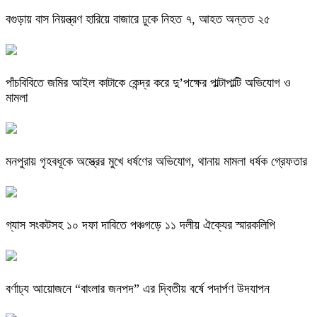
বগুড়ায় বাস নিয়ন্ত্রণ হারিয়ে বাজারে ঢুকে নিহত ৭, আহত অন্তত ২৫
পাঁচবিবিতে জমির আইল কাটাকে কেন্দ্র করে দু’পক্ষের পাল্টাপাল্টি অভিযোগ ও
মামলা
মনপুরায় গৃহবধূকে অস্ত্রের মুখে ধর্ষণের অভিযোগ, থানায় মামলা ধর্ষক গ্রেফতার
গ্যাস সংকটসহ ১০ দফা দাবিতে পঞ্চগড়ে ১১ দলীয় ঐক্যের স্মারকলিপি
বর্ণাঢ্য আয়োজনে “বাংলার জনপদ” এর দ্বিতীয় বর্ষে পদার্পণ উদযাপন