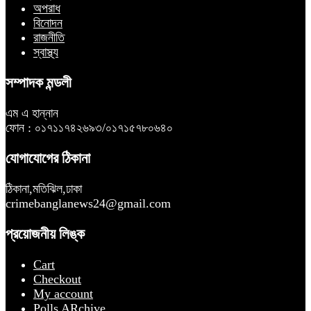
অপরাধ
বিনোদন
রাজনীতি
স্বাস্থ্য
সম্পাদক মন্ডলী
এম এ হান্নান
ফোন : ০১৭১১৭৪২৬৯৩/০১৭১৫৭৮০৬৪০
যোগাযোগের ঠিকানা
ঠিকানা,মতিঝিল,ঢাকা
crimebanglanews24@gmail.com
প্রয়োজনীয় লিঙ্ক
Cart
Checkout
My account
Polls ARchive