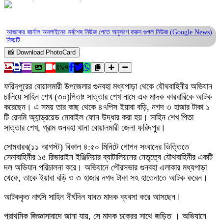
আজকের জার্নাল অনলাইনের সর্বশেষ নিউজ পেতে অনুসরণ করুন
গুগল নিউজ (Google News)
ফিডটি
📸 Download PhotoCard
৪৯৭
ফরিদপুরের বোয়ালমারী উপজেলার গুনবহা মধ্যপাড়া থেকে যৌথবাহিনীর অভিযান
চালিয়ে সাহিন শেখ (৩০)পিতাঃ সাত্তার শেখ নামে এক মাদক কারবারিকে আটক
করেছেন। এ সময় তার কাছ থেকে ৪৭পিস ইয়াবা বড়ি, নগদ ৩ হাজার টাকা ১
টি রেদমি অ্যান্ড্রয়েড মোবাইল ফোন উদ্ধার করা হয়। সাহিন শেখ পিতা
সাত্তার শেখ, গ্রাম গুনবহা থানা বোয়ালমারী জেলা ফরিদপুর।
সোমবারব(১১ আগস্ট) বিকাল ৪:৫০ মিনিটে গোপন সংবাদের ভিত্তিতে
সেনাবাহিনীর ১৫ রিভারাইন ইঞ্জিনিয়ার ব্যাটালিয়নের নেতৃত্বে যৌথবাহিনীর একটি
দল অভিযান পরিচালনা করে। অভিযানে পৌরসভার গুনবহা এলাকার মধ্যপাড়া
থেকে, তাকে ইয়াবা বড়ি ও ৩ হাজার নগদ টাকা সহ হাতেনাতে আটক করেন।
আটককৃত নাৎসি সাহিন দীর্ঘদিন যাবত মাদক ব্যবসা করে আসছেন।
প্রাথমিক জিজ্ঞাসাবাদে জানা যায়, সে মাদক চক্রের সাথে জড়িত । অভিযানে