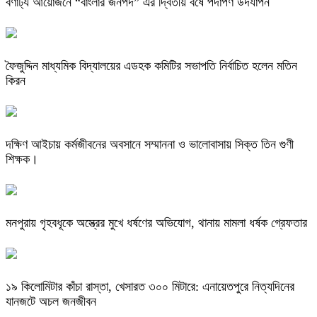
বর্ণাঢ্য আয়োজনে “বাংলার জনপদ” এর দ্বিতীয় বর্ষে পদার্পণ উদযাপন
ফৈজুদ্দিন মাধ্যমিক বিদ্যালয়ের এডহক কমিটির সভাপতি নির্বাচিত হলেন মতিন
কিরন
দক্ষিণ আইচায় কর্মজীবনের অবসানে সম্মাননা ও ভালোবাসায় সিক্ত তিন গুণী
শিক্ষক।
মনপুরায় গৃহবধূকে অস্ত্রের মুখে ধর্ষণের অভিযোগ, থানায় মামলা ধর্ষক গ্রেফতার
​১৯ কিলোমিটার কাঁচা রাস্তা, খেসারত ৩০০ মিটারে: এনায়েতপুরে নিত্যদিনের
যানজটে অচল জনজীবন