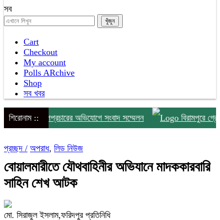
সব
Cart
Checkout
My account
Polls ARchive
Shop
সব খবর
ঁদাবাজি ও অপপ্রচারের অভিযোগে সংবাদ সম্মেলন
শিরোনাম ::
বিরামপুরে গ্রেপ্তা
প্রচ্ছদ /
অপরাধ
,
লিড নিউজ
বোয়ালমারীতে যৌথবাহিনীর অভিযানে মাদককারবারি
সাহিন শেখ আটক
মো. সিরাজুল ইসলাম,ফরিদপুর প্রতিনিধি