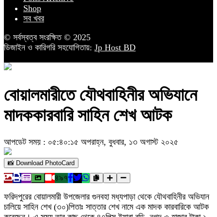
Shop
সব খবর
© সর্বস্বত্ব সংরক্ষিত © 2025
ডিজাইন ও কারিগরি সহযোগিতায়:
Jp Host BD
বোয়ালমারীতে যৌথবাহিনীর অভিযানে
মাদককারবারি সাহিন শেখ আটক
আপডেট সময় : ০৫:৪০:১৫ অপরাহ্ন, বুধবার, ১৩ অগাস্ট ২০২৫
📸 Download PhotoCard
৪৯৭
ফরিদপুরের বোয়ালমারী উপজেলার গুনবহা মধ্যপাড়া থেকে যৌথবাহিনীর অভিযান
চালিয়ে সাহিন শেখ (৩০)পিতাঃ সাত্তার শেখ নামে এক মাদক কারবারিকে আটক
করেছেন। এ সময় তার কাছ থেকে ৪৭পিস ইয়াবা বড়ি, নগদ ৩ হাজার টাকা ১