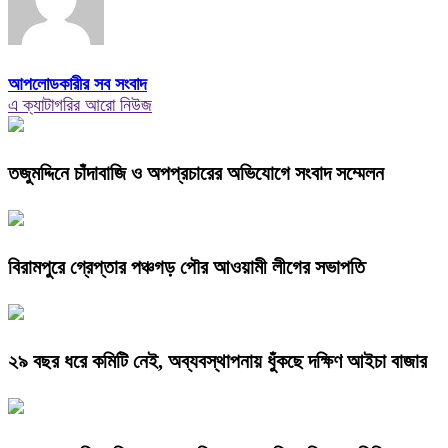
আপলোডকারীর সব সংবাদ
এ ক্যাটাগরির আরো নিউজ
তজুমদ্দিনে চাঁদাবাজি ও অপপ্রচারের অভিযোগে সংবাদ সম্মেলন
বিরামপুরে গ্রেপ্তার পঞ্চগড় পৌর আওয়ামী লীগের সভাপতি
২৯ বছর ধরে কমিটি নেই, অব্যবস্থাপনায় ধুঁকছে দক্ষিণ আইচা বাজার