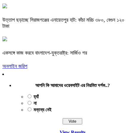
উত্তাপ ছড়াচ্ছে সিরাজগঞ্জের এনায়েতপুর হাট: কাঁচা মরিচ ৩৮০, বেগুন ১২০
টাকা
একসঙ্গে কাজ করবে বাংলাদেশ-যুক্তরাষ্ট্র: সার্জিও গর
অনলাইন জরিপ
আপনি কি আমাদের ওয়েবসাইট এর নিয়মিত দর্শক..?
হ্যাঁ
না
মন্তব্য নেই
View Results