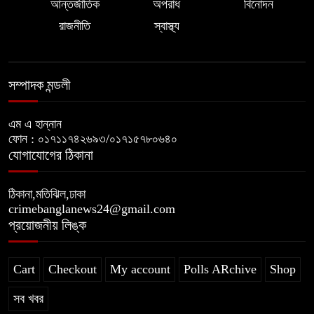
আন্তর্জাতিক
অপরাধ
বিনোদন
রাজনীতি
স্বাস্থ্য
সম্পাদক মন্ডলী
এম এ হান্নান
ফোন : ০১৭১১৭৪২৬৯৩/০১৭১৫৭৮০৬৪০
যোগাযোগের ঠিকানা
ঠিকানা,মতিঝিল,ঢাকা
crimebanglanews24@gmail.com
প্রয়োজনীয় লিঙ্ক
Cart
Checkout
My account
Polls ARchive
Shop
সব খবর