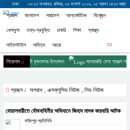
ঢাকা
০৫:২৯ অপরাহ্ন, রবিবার, ০৯ অগাস্ট ২০২৬, ২৫ শ্রাবণ ১৪৩৩ বঙ্গাব্দ
প্রচ্ছদ
বাংলাদেশ
সারাদেশ
আন্তর্জাতিক
বিনোদন
খেলাধুলা
তথ্য-প্রযুক্তি
চাকরি
শিক্ষা
স্বাস্থ্য
লাইফস্টাইল
সাহিত্য
আরো
নে ৩ দিনব্যাপী বৃক্ষমেলার উদ্বোধন
শিরোনাম ::
মাতারবাড়ি মেগা প্রকল্প পরিদর্শ
প্রচ্ছদ /
অপরাধ
এক্সক্লুসিভ নিউজ
লিড নিউজ
,
,
বোয়ালমারীতে যৌথবাহিনীর অভিযানে জিহাদ মাদক কারবারি আটক
ফরিদপুর প্রতিনিধি