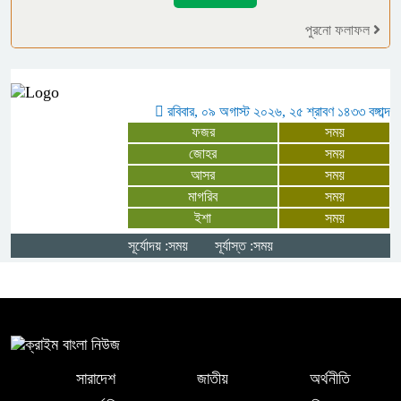
দাবিতে বিক্ষোভ মিছিল ও প্রতিবাদ সভা
পুরনো ফলাফল
বগুড়ায় বাস নিয়ন্ত্রণ হারিয়ে বাজারে ঢুকে
নিহত ৭, আহত অন্তত ২৫
রবিবার, ০৯ অগাস্ট ২০২৬, ২৫ শ্রাবণ ১৪৩৩ বঙ্গাব্দ
ফজর
সময়
পাঁচবিবিতে জমির আইল কাটাকে কেন্দ্র করে
জোহর
সময়
দু’পক্ষের পাল্টাপাল্টি অভিযোগ ও মামলা
আসর
সময়
মাগরিব
সময়
ইশা
সময়
মনপুরায় গৃহবধূকে অস্ত্রের মুখে ধর্ষণের
অভিযোগ, থানায় মামলা ধর্ষক গ্রেফতার
সূর্যোদয় :সময়
সূর্যাস্ত :সময়
সারাদেশ
জাতীয়
অর্থনীতি