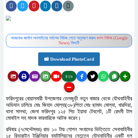
আজকের জার্নাল অনলাইনের সর্বশেষ নিউজ পেতে অনুসরণ করুন
গুগল নিউজ (Google
News)
ফিডটি
📸 Download PhotoCard
৪২৯
ফরিদপুরের বোয়ালমারী উপজেলার তেলজুড়ী নতুন বাজার থেকে যৌথবাহিনীর
অভিযান চালিয়ে মোঃ জিহাদ মোল্যা(৩৮)পিতা মোঃ ছামাদ মোল্যা, খারদিয়া,
থানা সালথা, জেলা ফরিদপুর ১২৫ পিচ ইয়াবা টেবলেট, ১টি রেদমী টাস
মোবাইল সহ মাদক কারবারিকে আটক করেন।
রবিবার (৭সেপ্টেম্বর) রাড ১০ টায় গোপন সংবাদের ভিত্তিতে সেনাবাহিনীর
১৫ রিভারাইন ইঞ্জিনিয়ার ব্যাটালিয়নের নেতৃত্বে যৌথবাহিনীর একটি দল