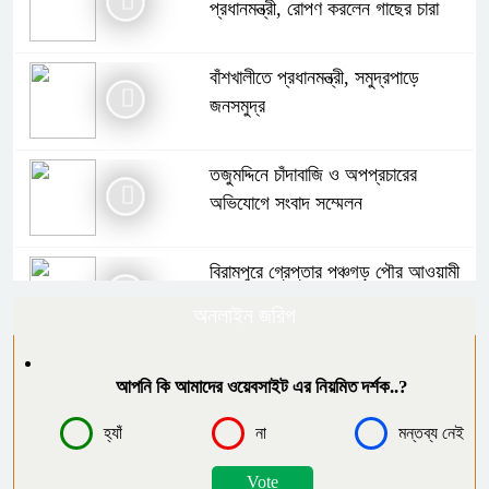
প্রধানমন্ত্রী, রোপণ করলেন গাছের চারা
বাঁশখালীতে প্রধানমন্ত্রী, সমুদ্রপাড়ে
জনসমুদ্র
তজুমদ্দিনে চাঁদাবাজি ও অপপ্রচারের
অভিযোগে সংবাদ সম্মেলন
বিরামপুরে গ্রেপ্তার পঞ্চগড় পৌর আওয়ামী
লীগের সভাপতি
অনলাইন জরিপ
২৯ বছর ধরে কমিটি নেই, অব্যবস্থাপনায়
আপনি কি আমাদের ওয়েবসাইট এর নিয়মিত দর্শক..?
ধুঁকছে দক্ষিণ আইচা বাজার
হ্যাঁ
না
মন্তব্য নেই
লালমোহনে বিএনপি নেতাদের বহিষ্কারের