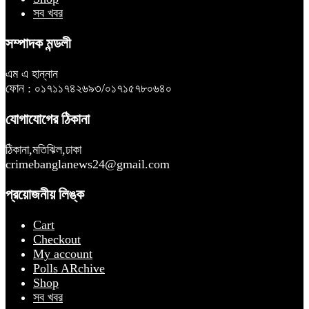
সব খবর
সম্পাদক মন্ডলী
এম এ হান্নান
ফোন : ০১৭১১৭৪২৬৯৩/০১৭১৫৭৮০৬৪০
যোগাযোগের ঠিকানা
ঠিকানা,মতিঝিল,ঢাকা
crimebanglanews24@gmail.com
প্রয়োজনীয় লিঙ্ক
Cart
Checkout
My account
Polls ARchive
Shop
সব খবর