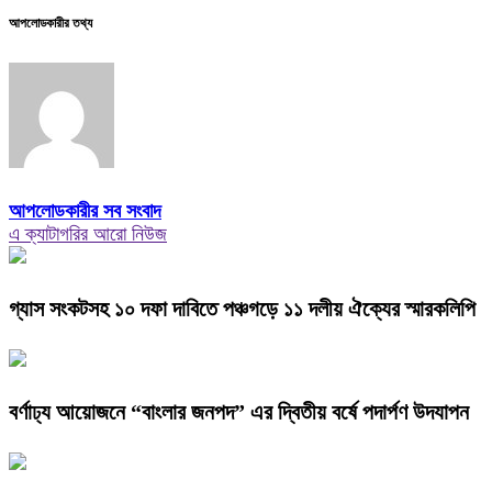
আপলোডকারীর তথ্য
আপলোডকারীর সব সংবাদ
এ ক্যাটাগরির আরো নিউজ
গ্যাস সংকটসহ ১০ দফা দাবিতে পঞ্চগড়ে ১১ দলীয় ঐক্যের স্মারকলিপি
বর্ণাঢ্য আয়োজনে “বাংলার জনপদ” এর দ্বিতীয় বর্ষে পদার্পণ উদযাপন