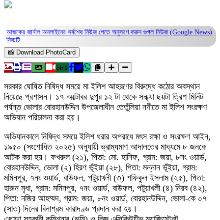
আজকের জার্নাল অনলাইনের সর্বশেষ নিউজ পেতে অনুসরণ করুন
গুগল নিউজ (Google News)
ফিডটি
📸 Download PhotoCard
৬৮৫
সরকার ঘোষিত নিষিদ্ধ সময়ে মা ইলিশ আহরণের বিরুদ্ধে কঠোর অবস্থান
নিয়েছে প্রশাসন। ১৭ অক্টোবর দুপুর ১২ টা থেকে সন্ধ্যা ছয়টা ত্রিশ মিনিট
পর্যন্ত ভোলার বোরহানউদ্দিন উপজেলাধীন তেতুঁলিয়া নদীতে মা ইলিশ সংরক্ষণ
অভিযান পরিচালনা করা হয়।
অভিযানকালে নিষিদ্ধ সময়ে ইলিশ ধরার অপরাধে মৎস রক্ষা ও সংরক্ষণ আইন,
১৯৫০ (সংশোধিত ২০২৫) অনুযায়ী ভ্রাম্যমাণ আদালতের মাধ্যমে ৮ জনকে
আটক করা হয়। ফখরুল (২১), পিতা: মো. হানিফ, গ্রাম: জয়া, ৮নং ওয়ার্ড,
বোরহানউদ্দিন, ভোলা (২) হিরণ ভূঁইয়া (২৮), পিতা: মন্নান ভূঁইয়া, গ্রাম:
মমিনপুর, ৭নং ওয়ার্ড, বাউফল, পটুয়াখলী (৩) শফিকুল ইসলাম (২৫), পিতা:
হারুন মৃধা, গ্রাম: মমিনপুর, ৭নং ওয়ার্ড, বাউফল, পটুয়াখলী (৪) নিরব (৪২),
পিতা: নজির আহম্মদ, গ্রাম: জয়া, ৮নং ওয়ার্ড, বোরহানউদ্দিন, ভোলা-কে ০৭
(সাত) দিনের বিনাশ্রম কারাদণ্ড প্রদান করা হয়।
এছাড়া সহকারী কমিশনার (ভূমি) ও বিজ্ঞ এক্সিকিউটিভ ম্যাজিস্ট্রেট,