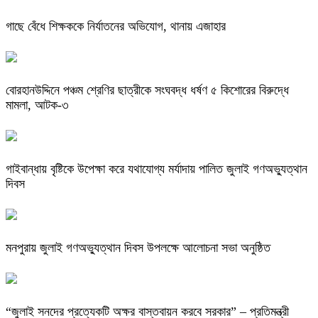
গাছে বেঁধে শিক্ষককে নির্যাতনের অভিযোগ, থানায় এজাহার
বোরহানউদ্দিনে পঞ্চম শ্রেণির ছাত্রীকে সংঘবদ্ধ ধর্ষণ ৫ কিশোরের বিরুদ্ধে
মামলা, আটক-৩
গাইবান্ধায় বৃষ্টিকে উপেক্ষা করে যথাযোগ্য মর্যাদায় পালিত জুলাই গণঅভ্যুত্থান
দিবস
মনপুরায় জুলাই গণঅভ্যুত্থান দিবস উপলক্ষে আলোচনা সভা অনুষ্ঠিত
“জুলাই সনদের প্রত্যেকটি অক্ষর বাস্তবায়ন করবে সরকার” – প্রতিমন্ত্রী