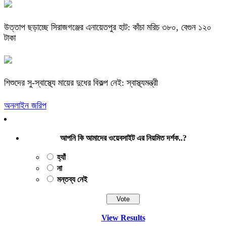
উত্তাপ ছড়াচ্ছে সিরাজগঞ্জের এনায়েতপুর হাট: কাঁচা মরিচ ৩৮০, বেগুন ১২০
টাকা
শিশুদের সু-স্বাস্থ্যে মায়ের দুধের বিকল্প নেই: স্বাস্থ্যমন্ত্রী
অনলাইন জরিপ
আপনি কি আমাদের ওয়েবসাইট এর নিয়মিত দর্শক..?
হ্যাঁ
না
মন্তব্য নেই
View Results