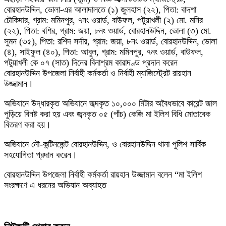
বোরহানউদ্দিন, ভোলা-এর আলাদালতে (১) জুলহাস (২২), পিতা: বাদশা
চৌকিদার, গ্রাম: মমিনপুর, ৭নং ওয়ার্ড, বাউফল, পটুয়াখলী (২) মো. মনির
(২২), পিতা: বশির, গ্রাম: জয়া, ৮নং ওয়ার্ড, বোরহানউদ্দিন, ভোলা (৩) মো.
সুমন (৩৫), পিতা: রশিদ সর্দার, গ্রাম: জয়া, ৮নং ওয়ার্ড, বোরহানউদ্দিন, ভোলা
(৪), সাইফুল (৪০), পিতা: আবুল, গ্রাম: মমিনপুর, ৭নং ওয়ার্ড, বাউফল,
পটুয়াখলী কে ০৭ (সাত) দিনের বিনাশ্রম কারাদণ্ড প্রদান করেন
বোরহানউদ্দিন উপজেলা নির্বাহী কর্মকর্তা ও নির্বাহী ম্যাজিস্ট্রেট রায়হান
উজ্জামান।
অভিযানে উদ্ধারকৃত অভিযানে জব্দকৃত ১০,০০০ মিটার অবৈধভাবে কারেন্ট জাল
পুড়িয়ে বিনষ্ট করা হয় এবং জব্দকৃত ০৫ (পাঁচ) কেজি মা ইলিশ বিধি মোতাবেক
বিতরণ করা হয়।
অভিযানে নৌ-কন্টিনজেন্ট বোরহানউদ্দিন, ও বোরহানউদ্দিন থানা পুলিশ সার্বিক
সহযোগিতা প্রদান করেন।
বোরহানউদ্দিন উপজেলা নির্বাহী কর্মকর্তা রায়হান উজ্জামান বলেন “মা ইলিশ
সংরক্ষণে এ ধরনের অভিযান অব্যাহত