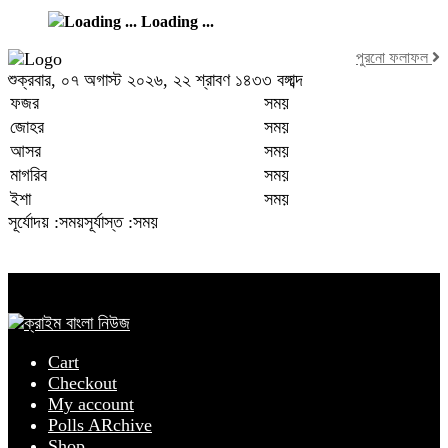
Loading ...
পুরনো ফলাফল
শুক্রবার, ০৭ অগাস্ট ২০২৬, ২২ শ্রাবণ ১৪৩৩ বঙ্গাব্দ
ফজর
সময়
জোহর
সময়
আসর
সময়
মাগরিব
সময়
ইশা
সময়
সূর্যোদয় :সময়
সূর্যাস্ত :সময়
Cart
Checkout
My account
Polls ARchive
Shop