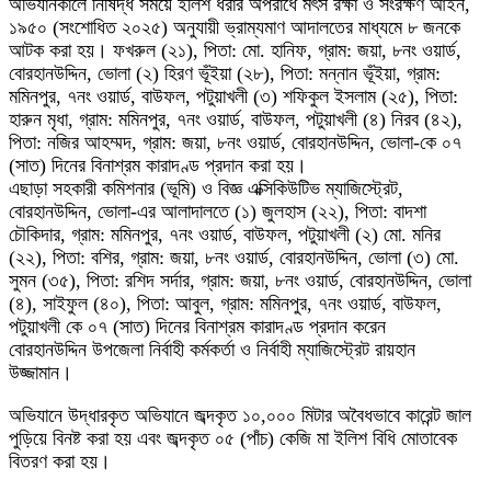
অভিযানকালে নিষিদ্ধ সময়ে ইলিশ ধরার অপরাধে মৎস রক্ষা ও সংরক্ষণ আইন,
১৯৫০ (সংশোধিত ২০২৫) অনুযায়ী ভ্রাম্যমাণ আদালতের মাধ্যমে ৮ জনকে
আটক করা হয়। ফখরুল (২১), পিতা: মো. হানিফ, গ্রাম: জয়া, ৮নং ওয়ার্ড,
বোরহানউদ্দিন, ভোলা (২) হিরণ ভূঁইয়া (২৮), পিতা: মন্নান ভূঁইয়া, গ্রাম:
মমিনপুর, ৭নং ওয়ার্ড, বাউফল, পটুয়াখলী (৩) শফিকুল ইসলাম (২৫), পিতা:
হারুন মৃধা, গ্রাম: মমিনপুর, ৭নং ওয়ার্ড, বাউফল, পটুয়াখলী (৪) নিরব (৪২),
পিতা: নজির আহম্মদ, গ্রাম: জয়া, ৮নং ওয়ার্ড, বোরহানউদ্দিন, ভোলা-কে ০৭
(সাত) দিনের বিনাশ্রম কারাদণ্ড প্রদান করা হয়।
এছাড়া সহকারী কমিশনার (ভূমি) ও বিজ্ঞ এক্সিকিউটিভ ম্যাজিস্ট্রেট,
বোরহানউদ্দিন, ভোলা-এর আলাদালতে (১) জুলহাস (২২), পিতা: বাদশা
চৌকিদার, গ্রাম: মমিনপুর, ৭নং ওয়ার্ড, বাউফল, পটুয়াখলী (২) মো. মনির
(২২), পিতা: বশির, গ্রাম: জয়া, ৮নং ওয়ার্ড, বোরহানউদ্দিন, ভোলা (৩) মো.
সুমন (৩৫), পিতা: রশিদ সর্দার, গ্রাম: জয়া, ৮নং ওয়ার্ড, বোরহানউদ্দিন, ভোলা
(৪), সাইফুল (৪০), পিতা: আবুল, গ্রাম: মমিনপুর, ৭নং ওয়ার্ড, বাউফল,
পটুয়াখলী কে ০৭ (সাত) দিনের বিনাশ্রম কারাদণ্ড প্রদান করেন
বোরহানউদ্দিন উপজেলা নির্বাহী কর্মকর্তা ও নির্বাহী ম্যাজিস্ট্রেট রায়হান
উজ্জামান।
অভিযানে উদ্ধারকৃত অভিযানে জব্দকৃত ১০,০০০ মিটার অবৈধভাবে কারেন্ট জাল
পুড়িয়ে বিনষ্ট করা হয় এবং জব্দকৃত ০৫ (পাঁচ) কেজি মা ইলিশ বিধি মোতাবেক
বিতরণ করা হয়।