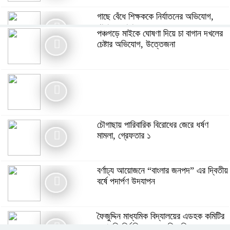
গাছে বেঁধে শিক্ষককে নির্যাতনের অভিযোগ,
থানায় এজাহার
পঞ্চগড়ে মাইকে ঘোষণা দিয়ে চা বাগান দখলের
চেষ্টার অভিযোগ, উত্তেজনা
বোরহানউদ্দিনে পঞ্চম শ্রেণির ছাত্রীকে সংঘবদ্ধ
ধর্ষণ ৫ কিশোরের বিরুদ্ধে মামলা, আটক-৩
গাইবান্ধায় বৃষ্টিকে উপেক্ষা করে যথাযোগ্য
মর্যাদায় পালিত জুলাই গণঅভ্যুত্থান দিবস
চৌগাছায় পারিবারিক বিরোধের জেরে ধর্ষণ
মামলা, গ্রেফতার ১
মনপুরায় জুলাই গণঅভ্যুত্থান দিবস উপলক্ষে
আলোচনা সভা অনুষ্ঠিত
বর্ণাঢ্য আয়োজনে “বাংলার জনপদ” এর দ্বিতীয়
বর্ষে পদার্পণ উদযাপন
“জুলাই সনদের প্রত্যেকটি অক্ষর বাস্তবায়ন
করবে সরকার” – প্রতিমন্ত্রী ফরহাদ হোসেন
ফৈজুদ্দিন মাধ্যমিক বিদ্যালয়ের এডহক কমিটির
আজাদ
সভাপতি নির্বাচিত হলেন মতিন কিরন