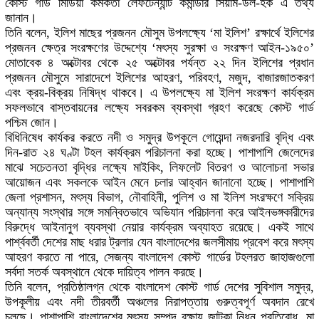
কোস্ট গার্ড মিডিয়া কর্মকর্তা লেফটেন্যান্ট কমান্ডার সিয়াম-উল-হক এ তথ্য
জানান।
তিনি বলেন, ইলিশ মাছের প্রজনন মৌসুম উপলক্ষ্যে ‘মা ইলিশ’ রক্ষার্থে ইলিশের
প্রজনন ক্ষেত্র সংরক্ষণের উদ্দেশ্যে ‘মৎস্য সুরক্ষা ও সংরক্ষণ আইন-১৯৫০’
মোতাবেক ৪ অক্টোবর থেকে ২৫ অক্টোবর পর্যন্ত ২২ দিন ইলিশের প্রধান
প্রজনন মৌসুমে সারাদেশে ইলিশের আহরণ, পরিবহণ, মজুদ, বাজারজাতকরণ
এবং ক্রয়-বিক্রয় নিষিদ্ধ থাকবে। এ উপলক্ষ্যে মা ইলিশ সংরক্ষণ কার্যক্রম
সফলভাবে বাস্তবায়নের লক্ষ্যে সবরকম ব্যবস্থা গ্রহণ করেছে কোস্ট গার্ড
পশ্চিম জোন।
বিধিনিষেধ কার্যকর করতে নদী ও সমুদ্র উপকূলে গোয়েন্দা নজরদারি বৃদ্ধি এবং
দিন-রাত ২৪ ঘণ্টা টহল কার্যক্রম পরিচালনা করা হচ্ছে। পাশাপাশি জেলেদের
মাঝে সচেতনতা বৃদ্ধির লক্ষ্যে মাইকিং, লিফলেট বিতরণ ও আলোচনা সভার
আয়োজন এবং সকলকে আইন মেনে চলার আহ্বান জানানো হচ্ছে। পাশাপাশি
জেলা প্রশাসন, মৎস্য বিভাগ, নৌবাহিনী, পুলিশ ও মা ইলিশ সংরক্ষণে সক্রিয়
অন্যান্য সংস্থার সঙ্গে সমন্বিতভাবে অভিযান পরিচালনা করে আইনভঙ্গকারীদের
বিরুদ্ধে আইনানুগ ব্যবস্থা নেয়ার কার্যক্রম অব্যাহত রয়েছে। একই সাথে
পার্শ্ববর্তী দেশের মাছ ধরার ট্রলার যেন বাংলাদেশের জলসীমায় প্রবেশ করে মৎস্য
আহরণ করতে না পারে, সেজন্য বাংলাদেশ কোস্ট গার্ডের টহলরত জাহাজগুলো
সর্বদা সতর্ক অবস্থানে থেকে দায়িত্ব পালন করছে।
তিনি বলেন, প্রতিষ্ঠালগ্ন থেকে বাংলাদেশ কোস্ট গার্ড দেশের সুবিশাল সমুদ্র,
উপকূলীয় এবং নদী তীরবর্তী অঞ্চলের নিরাপত্তায় গুরুত্বপূর্ণ অবদান রেখে
চলছে। পাশাপাশি বাংলাদেশের মৎস্য সম্পদ রক্ষায় জাটকা নিধন প্রতিরোধ, মা