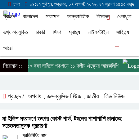
ঢাকা
০৪:২২ পূর্বাহ্ন, শুক্রবার, ০৭ অগাস্ট ২০২৬, ২২ শ্রাবণ ১৪৩৩ বঙ্গাব্দ
প্রচ্ছদ
বাংলাদেশ
সারাদেশ
আন্তর্জাতিক
বিনোদন
খেলাধুলা
তথ্য-প্রযুক্তি
চাকরি
শিক্ষা
স্বাস্থ্য
লাইফস্টাইল
সাহিত্য
আরো
স সংকটসহ ১০ দফা দাবিতে পঞ্চগড়ে ১১ দলীয় ঐক্যের স্মারকলিপি
শিরোনাম ::
বর্
প্রচ্ছদ /
অপরাধ
এক্সক্লুসিভ নিউজ
জাতীয়
লিড নিউজ
,
,
,
মা ইলিশ সংরক্ষণে তৎপর কোস্ট গার্ড, টহলের পাশাপাশি চালাচ্ছে
সচেতনতামূলক প্রচারণা
প্রতিনিধির নাম