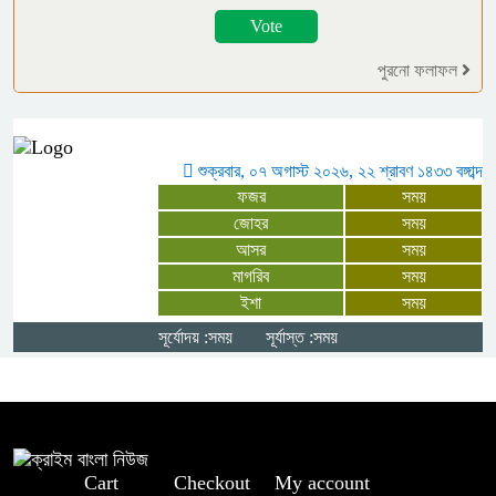
গাইবান্ধায় বৃষ্টিকে উপেক্ষা করে যথাযোগ্য
মর্যাদায় পালিত জুলাই গণঅভ্যুত্থান দিবস
পুরনো ফলাফল
মনপুরায় জুলাই গণঅভ্যুত্থান দিবস
উপলক্ষে আলোচনা সভা অনুষ্ঠিত
শুক্রবার, ০৭ অগাস্ট ২০২৬, ২২ শ্রাবণ ১৪৩৩ বঙ্গাব্দ
ফজর
সময়
“জুলাই সনদের প্রত্যেকটি অক্ষর বাস্তবায়ন
জোহর
সময়
আসর
সময়
করবে সরকার” – প্রতিমন্ত্রী ফরহাদ হোসেন
মাগরিব
সময়
আজাদ
ইশা
সময়
সূর্যোদয় :সময়
সূর্যাস্ত :সময়
চার বিয়ের দাবির মধ্যেই আরেক নারীর ঘরে
আটক জামায়াত সমর্থক, থানায় সোপর্দ
Cart
Checkout
My account