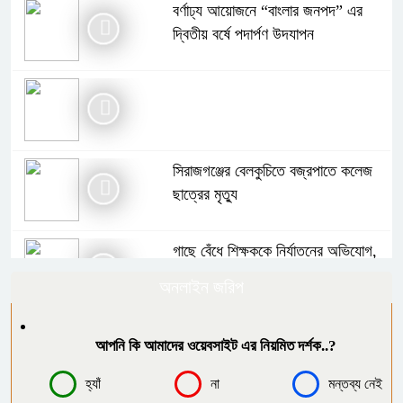
বর্ণাঢ্য আয়োজনে “বাংলার জনপদ” এর
দ্বিতীয় বর্ষে পদার্পণ উদযাপন
সিরাজগঞ্জের বেলকুচিতে বজ্রপাতে কলেজ
ছাত্রের মৃত্যু
গাছে বেঁধে শিক্ষককে নির্যাতনের অভিযোগ,
থানায় এজাহার
অনলাইন জরিপ
বোরহানউদ্দিনে পঞ্চম শ্রেণির ছাত্রীকে
আপনি কি আমাদের ওয়েবসাইট এর নিয়মিত দর্শক..?
সংঘবদ্ধ ধর্ষণ ৫ কিশোরের বিরুদ্ধে মামলা,
আটক-৩
হ্যাঁ
না
মন্তব্য নেই