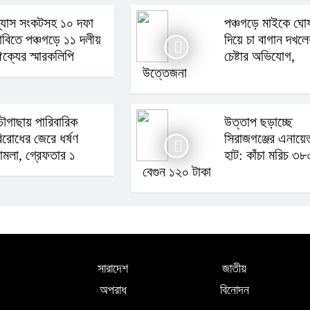
্যাস সংকটসহ ১০ দফা
পঞ্চগড়ে মাইকে ঘো
াবিতে পঞ্চগড়ে ১১ দলীয়
দিয়ে চা বাগান দখলে
ক্যের স্মারকলিপি
চেষ্টার অভিযোগ,
উত্তেজনা
ৌগাছায় পারিবারিক
উত্তাপ ছড়াচ্ছে
িরোধের জেরে ধর্ষণ
সিরাজগঞ্জের এনায়ে
ামলা, গ্রেফতার ১
হাট: কাঁচা মরিচ ৩৮
বেগুন ১২০ টাকা
সারাদেশ
জাতীয়
অপরাধ
বিনোদন