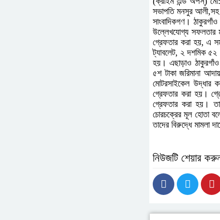
(ক্রাইম এন্ড অপস্) মো
সভাপতি মনসুর আলী,সহ ঠা
সাংবাদিকগণ। ঠাকুরগাঁও
উল্লেখযোগ্য সফলতার ম
গ্রেফতার করা হয়, এ স
ট্যাবলেট, ২ দশমিক ৫২ 
হয়। এছাড়াও ঠাকুরগাঁও
৫শ টাকা জরিমানা আদা
মোটরসাইকেল উদ্ধার ক
গ্রেফতার করা হয়। গ্রে
গ্রেফতার করা হয়। তার
চোরচক্রের মূল হোতা বল
তাদের বিরুদ্ধে মামলা দ
নিউজটি শেয়ার করু