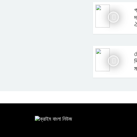
গ
দ
ঐ
চ
ব
ম