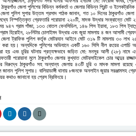
: আসাদুজ্জামান, ঠাকুরগাঁও সদর থানার অফিসার ইনচার্জ মো: ফিরোজ কবির, প্রেস
কুরগাঁও জেলা পুলিশের বিভিন্ন কর্মকর্তা ও জেলার বিভিন্ন প্রিন্ট ও ইলেকট্রনিক
 জেলা পুলিশ সুপার উত্তম প্রসাদ পাঠক জানান, গত ১০ দিনের ঠাকুরগাঁও জেলা 
ধ্যে নিস্পত্তিকৃত গ্রেফতারি পরোয়ানা ২২০টি, মাদক উদ্ধার সংক্রান্তে মোট
ময় ৯৪৭ গ্রাম গাঁজা, ১৩৩ বোতল ফেনসিডিল, ১৪৬ পিস ইয়াবা, ১৮৩ পিস ট্যাপে
গ্রাম হিরোইন, ২৮লিটার চোলাইমদ উদ্ধার এবং জুয়া মামলায় ৪ জন আসামী গ্রেফ
 জেলা ট্রাফিক পুলিশ কর্তৃক মোটরযান আইনে মোট ৩১৯ টি মামলায় ৩০ লাখ ২
য় করা হয়। অন্যদিকে পুলিশের অভিযানে একটি ১৬০ সিসি নীল রংয়ের এপাচি
রা হয় এবং চুরির ঘটনায় প্রত্যক্ষভাবে জড়িত মো: মনসুর আলী (২৮) নামে
ফতারী পরোয়ানা মুলে ঠাকুরগাঁও জেলার কুখ্যাত মোটরসাইকেল চোর আব্দুর রাজ্জ
 বিরুদ্ধে ঠাকুরগাঁও সহ অন্যান্য জেলায় ৪৩টি চুরি ও মাদক মামলা রয়েছে
ে জানান পুলিশ সুপার। বালিয়াডাঙ্গী থানায় ৮জনকে অনলাইন জুয়ার সরঞ্জামসহ গ্র
ায়ের কথাও জানানো হয় প্রেস ব্রিফিংয়ে।
ন