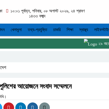
কা
১০:০১ পূর্বাহ্ন, শনিবার, ০৮ অগাস্ট ২০২৬, ২৪ শ্রাবণ
১৪৩৩ বঙ্গাব্দ
োদন
খেলাধুলা
তথ্য-প্রযুক্তি
চাকরি
শিক্ষা
স্বাস্থ্য
লাইফস্টাই
২৯ বছর ধরে কম
াদেশ
া পুলিশের আয়োজনে সংবাদ সম্মেলনে
নিধি।