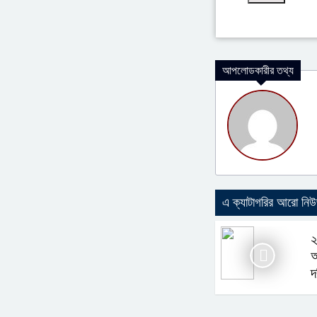
আপলোডকারীর তথ্য
এ ক্যাটাগরির আরো নি
২
অ
দ