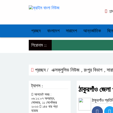
ঢা
প্রচ্ছদ
বাংলাদেশ
সারাদেশ
আন্তর্জাতিক
বিন
শিরোনাম ::
প্রচ্ছদ /
এক্সক্লুসিভ নিউজ
রংপুর বিভাগ
সার
,
,
ট্যাগস :
ঠাকুরগাঁও জেল
আপডেট সময় :
০৬:১২:০৭ অপরাহ্ন,
ঠাকুরগাঁও প্রতি
সোমবার, ১১ সেপ্টেম্বর
২০২৩
১৪৫ বার পড়া
হয়েছে