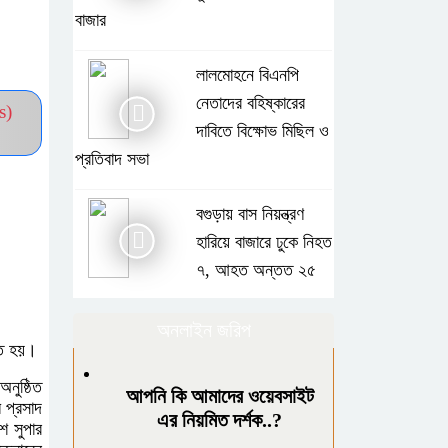
বাজার
লালমোহনে বিএনপি
নেতাদের বহিষ্কারের
s)
দাবিতে বিক্ষোভ মিছিল ও
প্রতিবাদ সভা
বগুড়ায় বাস নিয়ন্ত্রণ
হারিয়ে বাজারে ঢুকে নিহত
৭, আহত অন্তত ২৫
পাঁচবিবিতে জমির আইল
অনলাইন জরিপ
িত হয়।
কাটাকে কেন্দ্র করে
দু’পক্ষের পাল্টাপাল্টি
অনুষ্ঠিত
আপনি কি আমাদের ওয়েবসাইট
 প্রসাদ
অভিযোগ ও মামলা
এর নিয়মিত দর্শক..?
শ সুপার