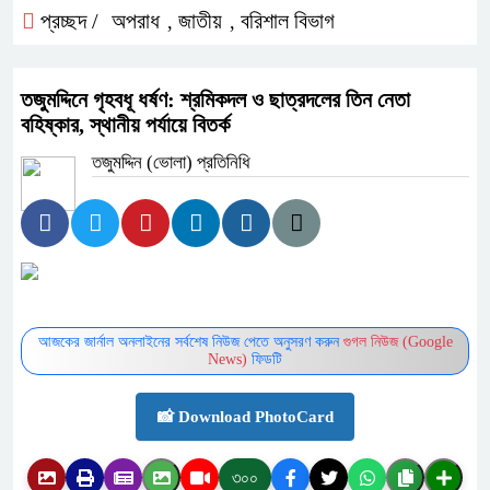
প্রচ্ছদ /
অপরাধ
জাতীয়
বরিশাল বিভাগ
,
,
তজুমদ্দিনে গৃহবধূ ধর্ষণ: শ্রমিকদল ও ছাত্রদলের তিন নেতা
বহিষ্কার, স্থানীয় পর্যায়ে বিতর্ক
তজুমদ্দিন (ভোলা) প্রতিনিধি
আজকের জার্নাল অনলাইনের সর্বশেষ নিউজ পেতে অনুসরণ করুন
গুগল নিউজ (Google
News)
ফিডটি
📸 Download PhotoCard
৩০০