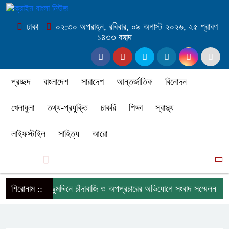
ঢাকা
০২:৩০ অপরাহ্ন, রবিবার, ০৯ অগাস্ট ২০২৬, ২৫ শ্রাবণ
১৪৩৩ বঙ্গাব্দ
প্রচ্ছদ
বাংলাদেশ
সারাদেশ
আন্তর্জাতিক
বিনোদন
খেলাধুলা
তথ্য-প্রযুক্তি
চাকরি
শিক্ষা
স্বাস্থ্য
লাইফস্টাইল
সাহিত্য
আরো
সব
শিরোনাম ::
তজুমদ্দিনে চাঁদাবাজি ও অপপ্রচারের অভিযোগে সংবাদ সম্মেলন