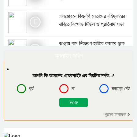
লালমোহনে বিএনপি নেতাদের বহিষ্কারের
দাবিতে বিক্ষোভ মিছিল ও প্রতিবাদ সভা
বগুড়ায় বাস নিয়ন্ত্রণ হারিয়ে বাজারে ঢুকে
নিহত ৭, আহত অন্তত ২৫
অনলাইন জরিপ
পাঁচবিবিতে জমির আইল কাটাকে কেন্দ্র করে
আপনি কি আমাদের ওয়েবসাইট এর নিয়মিত দর্শক..?
দু’পক্ষের পাল্টাপাল্টি অভিযোগ ও মামলা
হ্যাঁ
না
মন্তব্য নেই
মনপুরায় গৃহবধূকে অস্ত্রের মুখে ধর্ষণের
অভিযোগ, থানায় মামলা ধর্ষক গ্রেফতার
পুরনো ফলাফল
গ্যাস সংকটসহ ১০ দফা দাবিতে পঞ্চগড়ে ১১
দলীয় ঐক্যের স্মারকলিপি