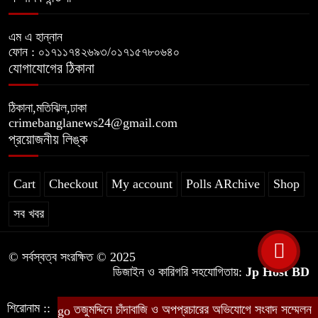
এম এ হান্নান
ফোন : ০১৭১১৭৪২৬৯৩/০১৭১৫৭৮০৬৪০
যোগাযোগের ঠিকানা
ঠিকানা,মতিঝিল,ঢাকা
crimebanglanews24@gmail.com
প্রয়োজনীয় লিঙ্ক
Cart
Checkout
My account
Polls ARchive
Shop
সব খবর
© সর্বস্বত্ব সংরক্ষিত © 2025
ডিজাইন ও কারিগরি সহযোগিতায়:
Jp Host BD
শিরোনাম ::
তজুমদ্দিনে চাঁদাবাজি ও অপপ্রচারের অভিযোগে সংবাদ সম্মেলন