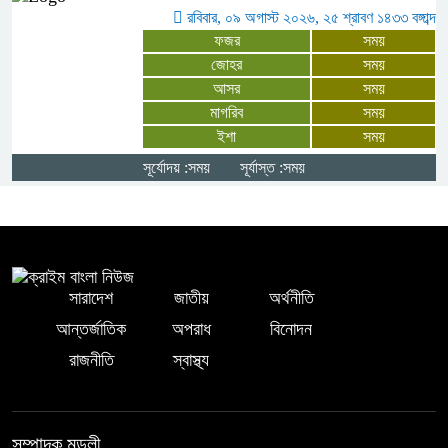
রবিবার, ০৯ অগাস্ট ২০২৬, ২৫ শ্রাবণ ১৪৩৩ বঙ্গাব্দ
ফজর
সময়
বর্ণাঢ্য আয়োজনে “বাংলার জনপদ” এর
জোহর
সময়
দ্বিতীয় বর্ষে পদার্পণ উদযাপন
আসর
সময়
মাগরিব
সময়
ইশা
সময়
৪ আগস্টের হামলার স্মৃতিচারণ করে
আবেগঘন বক্তব্য ছাত্রলীগ নেতা শাফায়েত
সূর্যোদয় :সময়
সূর্যাস্ত :সময়
অভির
সারাদেশ
জাতীয়
অর্থনীতি
আন্তর্জাতিক
অপরাধ
বিনোদন
রাজনীতি
স্বাস্থ্য
সম্পাদক মন্ডলী