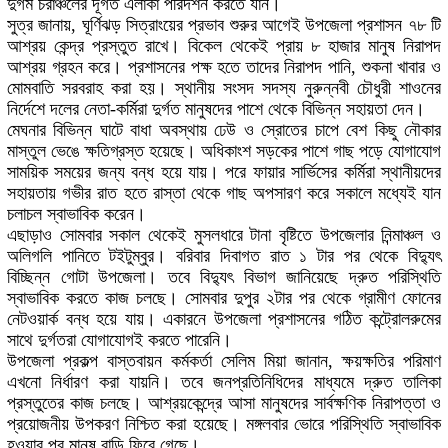
দুর্গম চরাঞ্চলের দূর্গত এলাকা পরিদর্শন করতে যান।
সুত্র জানায়, ঘূর্ণিঝড় সিত্রাংয়ের প্রভাব শুরুর আগেই উপজেলা প্রশাসন ৭৮ টি
আশ্রয় কেন্দ্র প্রস্তুত রাখে। বিকেল থেকেই প্রায় ৮ হাজার মানুষ নিরাপদ
আশ্রয় গ্রহন করে। প্রশাসনের পক্ষ হতে তাদের নিরাপদ পানি, শুকনা খাবার ও
মোমবাতি সরবরাহ করা হয়। স্থানীয় সংসদ সদস্য নুরুন্নবী চৌধুরী শাওনের
নির্দেশে দলের নেতা-কর্মিরা দুর্গত মানুষদের পাশে থেকে বিভিন্ন সহায়তা দেন।
মেঘনার বিভিন্ন ঘাটে বাধা অবস্থায় ঢেউ ও স্রোতের চাপে বেশ কিছু নৌকার
মাস্তুল ভেঙে ক্ষতিগ্রস্ত হয়েছে। অধিকাংশ সড়কের পাশে গাছ পড়ে যোগাযোগ
সাময়িক সময়ের জন্য বন্ধ হয়ে যায়। পরে ফায়ার সার্ভিসের কর্মিরা স্থানীয়দের
সহায়তায় গভীর রাত হতে রাস্তা থেকে গাছ অপসারণ করে সকালে মধ্যেই যান
চলাচল স্বাভাবিক করেন।
এছাড়াও সোমবার সকাল থেকেই মুসলধারে টানা বৃষ্টিতে উপজেলার নিন্মাঞ্চল ও
অলিগলি পানিতে টইটুম্বুর। বরিবার দিবাগত রাত ১ টার পর থেকে বিদ্যুৎ
বিচ্ছিন্ন গোটা উপজেলা। তবে বিদ্যুৎ বিভাগ জানিয়েছে দ্রুত পরিস্থিতি
স্বাভাবিক করতে কাজ চলছে। সোমবার দুপুর ২টার পর থেকে গ্রামীণ ফোনের
নেটওয়ার্ক বন্ধ হয়ে যায়। একারনে উপজেলা প্রশাসনের গঠিত কন্ট্রোলরুমের
সাথে দুর্গতরা যোগাযোগই করতে পারেনি।
উপজেলা প্রকল্প বাস্তবায়ন কর্মকর্তা সেলিম মিয়া জানান, ক্ষয়ক্ষতির পরিমাণ
এখনো নির্ধারণ করা যায়নি। তবে জনপ্রতিনিধিদের মাধ্যমে দ্রুত তালিকা
প্রস্তুতের কাজ চলছে। আশ্রয়কেন্দ্রে আসা মানুষদের সার্বক্ষণিক নিরাপত্তা ও
প্রয়োজনীয় উপকরণ নিশ্চিত করা হয়েছে। মঙ্গলবার ভোরে পরিস্থিতি স্বাভাবিক
হওয়ার পর মানুষ বাড়ি ফিরে গেছে।