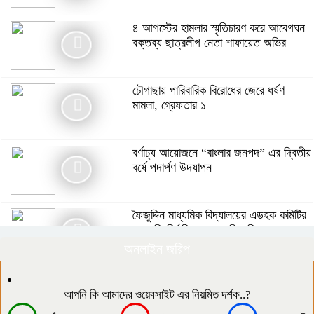
মনপুরায় গৃহবধূকে অস্ত্রের মুখে ধর্ষণের
অভিযোগ, থানায় মামলা ধর্ষক গ্রেফতার
৪ আগস্টের হামলার স্মৃতিচারণ করে আবেগঘন
বক্তব্য ছাত্রলীগ নেতা শাফায়েত অভির
গ্যাস সংকটসহ ১০ দফা দাবিতে পঞ্চগড়ে ১১
দলীয় ঐক্যের স্মারকলিপি
চৌগাছায় পারিবারিক বিরোধের জেরে ধর্ষণ
মামলা, গ্রেফতার ১
বর্ণাঢ্য আয়োজনে “বাংলার জনপদ” এর দ্বিতীয়
বর্ষে পদার্পণ উদযাপন
বর্ণাঢ্য আয়োজনে “বাংলার জনপদ” এর দ্বিতীয়
বর্ষে পদার্পণ উদযাপন
৪ আগস্টের হামলার স্মৃতিচারণ করে আবেগঘন
বক্তব্য ছাত্রলীগ নেতা শাফায়েত অভির
ফৈজুদ্দিন মাধ্যমিক বিদ্যালয়ের এডহক কমিটির
সভাপতি নির্বাচিত হলেন মতিন কিরন
অনলাইন জরিপ
সিরাজগঞ্জের বেলকুচিতে বজ্রপাতে কলেজ
ছাত্রের মৃত্যু
দক্ষিণ আইচায় কর্মজীবনের অবসানে সম্মাননা ও
ভালোবাসায় সিক্ত তিন গুণী শিক্ষক।
আপনি কি আমাদের ওয়েবসাইট এর নিয়মিত দর্শক..?