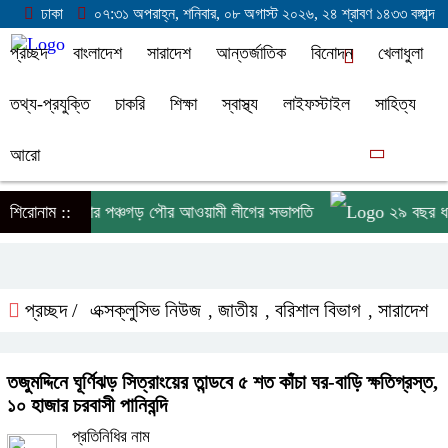
ঢাকা
০৭:৩১ অপরাহ্ন, শনিবার, ০৮ অগাস্ট ২০২৬, ২৪ শ্রাবণ ১৪৩৩ বঙ্গাব্দ
প্রচ্ছদ
বাংলাদেশ
সারাদেশ
আন্তর্জাতিক
বিনোদন
খেলাধুলা
তথ্য-প্রযুক্তি
চাকরি
শিক্ষা
স্বাস্থ্য
লাইফস্টাইল
সাহিত্য
আরো
মপুরে গ্রেপ্তার পঞ্চগড় পৌর আওয়ামী লীগের সভাপতি
শিরোনাম ::
২৯ বছর ধরে কম
প্রচ্ছদ /
এক্সক্লুসিভ নিউজ
জাতীয়
বরিশাল বিভাগ
সারাদেশ
,
,
,
তজুমদ্দিনে ঘূর্ণিঝড় সিত্রাংয়ের তান্ডবে ৫ শত কাঁচা ঘর-বাড়ি ক্ষতিগ্রস্ত,
১০ হাজার চরবাসী পানিবন্দি
প্রতিনিধির নাম