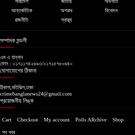
সারাদেশ
জাতীয়
অর্থনীতি
আন্তর্জাতিক
অপরাধ
বিনোদন
রাজনীতি
স্বাস্থ্য
সম্পাদক মন্ডলী
এম এ হান্নান
ফোন : ০১৭১১৭৪২৬৯৩/০১৭১৫৭৮০৬৪০
যোগাযোগের ঠিকানা
ঠিকানা,মতিঝিল,ঢাকা
crimebanglanews24@gmail.com
প্রয়োজনীয় লিঙ্ক
Cart
Checkout
My account
Polls ARchive
Shop
সব খবর