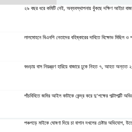
২৯ বছর ধরে কমিটি নেই, অব্যবস্থাপনায় ধুঁকছে দক্ষিণ আইচা বাজ
লালমোহনে বিএনপি নেতাদের বহিষ্কারের দাবিতে বিক্ষোভ মিছিল ও 
বগুড়ায় বাস নিয়ন্ত্রণ হারিয়ে বাজারে ঢুকে নিহত ৭, আহত অন্তত 
পাঁচবিবিতে জমির আইল কাটাকে কেন্দ্র করে দু’পক্ষের পাল্টাপাল্টি অ
পঞ্চগড়ে মাইকে ঘোষণা দিয়ে চা বাগান দখলের চেষ্টার অভিযোগ, উত
মনপুরায় গৃহবধূকে অস্ত্রের মুখে ধর্ষণের অভিযোগ, থানায় মামলা ধর্