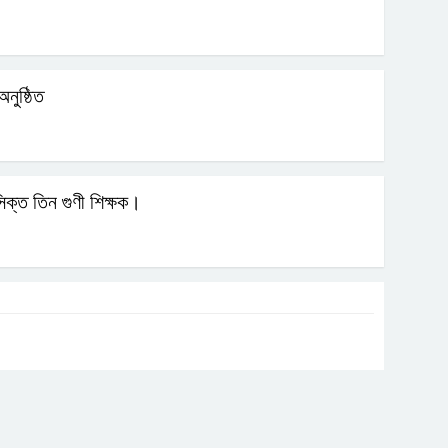
নুষ্ঠিত
িক্ত তিন গুণী শিক্ষক।