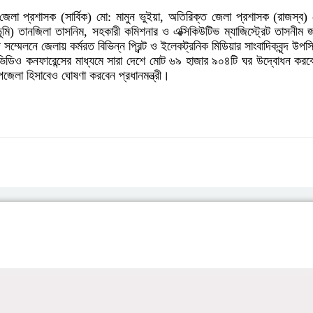
ত জেলা প্রশাসক (সার্বিক) মো: মামুন ভুইয়া, অতিরিক্ত জেলা প্রশাসক (রাজস
মি) তানজিলা তাসনিম, সহকারী কমিশনার ও এক্সিকিউটিভ ম্যাজিস্ট্রেট তাসনীম জা
সম্মেলনে জেলায় কর্মরত বিভিন্ন প্রিন্ট ও ইলেকট্রনিক মিডিয়ার সাংবাদিকবৃন্দ উপ
সিনা ভিডিও কনফারেন্সের মাধ্যমে সারা দেশে মোট ৬৯ হাজার ৯০৪টি ঘর উদ্বোধন 
জেলা হিসাবেও ঘোষণা করবেন প্রধানমন্ত্রী।