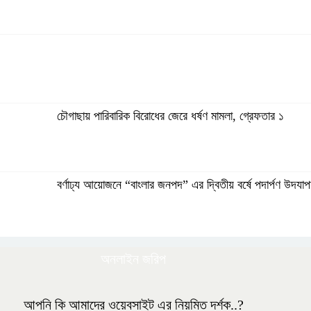
গ্যাস সংকটসহ ১০ দফা দাবিতে পঞ্চগড়ে ১১ দলীয় ঐক্যের স্মারকল
চৌগাছায় পারিবারিক বিরোধের জেরে ধর্ষণ মামলা, গ্রেফতার ১
বর্ণাঢ্য আয়োজনে “বাংলার জনপদ” এর দ্বিতীয় বর্ষে পদার্পণ উদযা
বর্ণাঢ্য আয়োজনে “বাংলার জনপদ” এর দ্বিতীয় বর্ষে পদার্পণ উদযা
ফৈজুদ্দিন মাধ্যমিক বিদ্যালয়ের এডহক কমিটির সভাপতি নির্বাচিত 
সিরাজগঞ্জের বেলকুচিতে বজ্রপাতে কলেজ ছাত্রের মৃত্যু
অনলাইন জরিপ
আপনি কি আমাদের ওয়েবসাইট এর নিয়মিত দর্শক..?