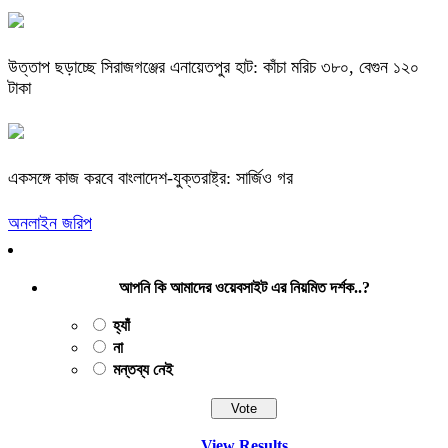
উত্তাপ ছড়াচ্ছে সিরাজগঞ্জের এনায়েতপুর হাট: কাঁচা মরিচ ৩৮০, বেগুন ১২০
টাকা
একসঙ্গে কাজ করবে বাংলাদেশ-যুক্তরাষ্ট্র: সার্জিও গর
অনলাইন জরিপ
আপনি কি আমাদের ওয়েবসাইট এর নিয়মিত দর্শক..?
হ্যাঁ
না
মন্তব্য নেই
View Results