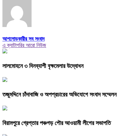
আপলোডকারীর সব সংবাদ
এ ক্যাটাগরির আরো নিউজ
লালমোহনে ৩ দিনব্যাপী বৃক্ষমেলার উদ্বোধন
তজুমদ্দিনে চাঁদাবাজি ও অপপ্রচারের অভিযোগে সংবাদ সম্মেলন
বিরামপুরে গ্রেপ্তার পঞ্চগড় পৌর আওয়ামী লীগের সভাপতি