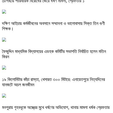
চৌগাছায় পারিবারিক বিরোধের জেরে ধর্ষণ মামলা, গ্রেফতার ১
দক্ষিণ আইচায় কর্মজীবনের অবসানে সম্মাননা ও ভালোবাসায় সিক্ত তিন গুণী
শিক্ষক।
ফৈজুদ্দিন মাধ্যমিক বিদ্যালয়ের এডহক কমিটির সভাপতি নির্বাচিত হলেন মতিন
কিরন
​১৯ কিলোমিটার কাঁচা রাস্তা, খেসারত ৩০০ মিটারে: এনায়েতপুরে নিত্যদিনের
যানজটে অচল জনজীবন
মনপুরায় গৃহবধূকে অস্ত্রের মুখে ধর্ষণের অভিযোগ, থানায় মামলা ধর্ষক গ্রেফতার