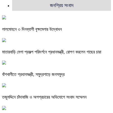
জনপ্রিয় সংবাদ
লালমোহনে ৩ দিনব্যাপী বৃক্ষমেলার উদ্বোধন
মাতারবাড়ি মেগা প্রকল্প পরিদর্শনে প্রধানমন্ত্রী, রোপণ করলেন গাছের চারা
বাঁশখালীতে প্রধানমন্ত্রী, সমুদ্রপাড়ে জনসমুদ্র
তজুমদ্দিনে চাঁদাবাজি ও অপপ্রচারের অভিযোগে সংবাদ সম্মেলন