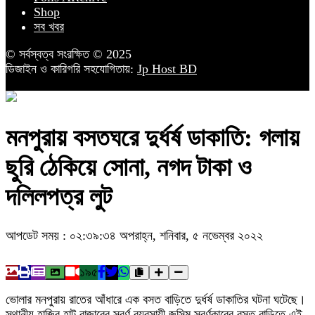
Shop
সব খবর
© সর্বস্বত্ব সংরক্ষিত © 2025
ডিজাইন ও কারিগরি সহযোগিতায়:
Jp Host BD
মনপুরায় বসতঘরে দুর্ধর্ষ ডাকাতি: গলায়
ছুরি ঠেকিয়ে সোনা, নগদ টাকা ও
দলিলপত্র লুট
আপডেট সময় : ০২:৩৯:৩৪ অপরাহ্ন, শনিবার, ৫ নভেম্বর ২০২২
১৯৫
ভোলার মনপুরায় রাতের আঁধারে এক বসত বাড়িতে দুর্ধর্ষ ডাকাতির ঘটনা ঘটেছে।
স্থানীয় হাজির হাট বাজারের স্বর্ণ ব্যবসায়ী জসিম স্বর্ণকারের বসত বাড়িতে এই