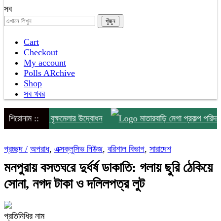
সব
Cart
Checkout
My account
Polls ARchive
Shop
সব খবর
দিনব্যাপী বৃক্ষমেলার উদ্বোধন
শিরোনাম ::
মাতারবাড়ি মেগা প্রকল্প পরিদর্শনে প্র
প্রচ্ছদ /
অপরাধ
,
এক্সক্লুসিভ নিউজ
,
বরিশাল বিভাগ
,
সারাদেশ
মনপুরায় বসতঘরে দুর্ধর্ষ ডাকাতি: গলায় ছুরি ঠেকিয়ে
সোনা, নগদ টাকা ও দলিলপত্র লুট
প্রতিনিধির নাম