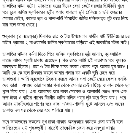
ডাকাতির ঘটনা ঘটে। ডাকাতরা ঘরের টিনের বেড়া কেটে দরজার ছিটকিনি খুলে
ঘরে ঢুকে জসিম স্বর্ণকারের স্ত্রীর গলায় ধারালো ছুরি ঠেকিয়ে ১ ভরি ওজনের
সোনার চেইন, কানের দুল ও পাশ^বর্তি বিরোধীয় জমির দলিলপত্র লুট করে নিয়ে
যায় বলে জানা গেছে।
শুক্রবার (৪ নভেম্বর) দিবাগত রাত ৩ টায় উপজেলার হাজীর হাট ইউনিয়নের চর
যতিন গ্রামের ২ নংওয়ার্ডের জসিম স্বর্ণকারের বাড়িতে এই ডাকাতির ঘটনা ঘটে।
ডাকাতির ঘটনার বর্ননা দিতে গিয়ে জসিম স্বর্ণকারের স্ত্রী জানান, ব্যবসায়িক
কাজে আমার স্বামী ঢাকায় রয়েছেন। গত রাতে আমি দুই বাচ্চাসহ ঘরে ঘুমন্ত
অবস্থায় ছিলাম। রাত ৩ টার দিকে ঘরের দরজা খোলার শব্দে আমার ঘুম ভাঙে।
আমি কে কে বলে চিৎকার করলে আমার গলায় বড় একটি ছুরি চেপে ধরে
ডাকাতরা। আমি স্বজোরে চিৎকার করলে আমার গলা কেটে মেরে ফেলার হুমকি
দেয় তারা। এসময় তারা আমার গলা থেকে সোনার চেইন ছিঁড়ে ও কান থেকে দুল
খুলে নিয়ে যায়। এবং আমাদের ঘরে থাকা সোকেচ ও আলমারি ভেঙে নগদ এক
লক্ষ টাকা ও বাড়ির পাশের বিরধীয় জমির দলিল পত্র লুট করে নিয়ে যায়। পরে
আমার ডাকচিৎকারে পাশের ঘরে থাকা শ^শুড়-শাশুড়ি ছুটে আসলে ২/৩ জনের
ডাকাত দল ঘর থেকে বের হয়ে পালিয়ে যায়।
তবে ডাকাতদের সকলের মুখ ঢাকা থাকায় অন্ধকারে কাউকে চেনা যায়নি বলে
জানিয়েছেন ওউ গৃহকর্ত্রী। রাতেই তাৎক্ষনিক ফোন করে মনপুরা থানায়