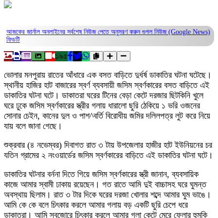
আজকের জার্নাল অনলাইনের সর্বশেষ নিউজ পেতে অনুসরণ করুন
গুগল নিউজ (Google News)
ফিডটি
১৯৫
ভোলার মনপুরায় রাতের আঁধারে এক বসত বাড়িতে দুর্ধর্ষ ডাকাতির ঘটনা ঘটেছে।
স্থানীয় হাজির হাট বাজারের স্বর্ণ ব্যবসায়ী জসিম স্বর্ণকারের বসত বাড়িতে এই
ডাকাতির ঘটনা ঘটে। ডাকাতরা ঘরের টিনের বেড়া কেটে দরজার ছিটকিনি খুলে
ঘরে ঢুকে জসিম স্বর্ণকারের স্ত্রীর গলায় ধারালো ছুরি ঠেকিয়ে ১ ভরি ওজনের
সোনার চেইন, কানের দুল ও পাশ^বর্তি বিরোধীয় জমির দলিলপত্র লুট করে নিয়ে
যায় বলে জানা গেছে।
শুক্রবার (৪ নভেম্বর) দিবাগত রাত ৩ টায় উপজেলার হাজীর হাট ইউনিয়নের চর
যতিন গ্রামের ২ নংওয়ার্ডের জসিম স্বর্ণকারের বাড়িতে এই ডাকাতির ঘটনা ঘটে।
ডাকাতির ঘটনার বর্ননা দিতে গিয়ে জসিম স্বর্ণকারের স্ত্রী জানান, ব্যবসায়িক
কাজে আমার স্বামী ঢাকায় রয়েছেন। গত রাতে আমি দুই বাচ্চাসহ ঘরে ঘুমন্ত
অবস্থায় ছিলাম। রাত ৩ টার দিকে ঘরের দরজা খোলার শব্দে আমার ঘুম ভাঙে।
আমি কে কে বলে চিৎকার করলে আমার গলায় বড় একটি ছুরি চেপে ধরে
ডাকাতরা। আমি স্বজোরে চিৎকার করলে আমার গলা কেটে মেরে ফেলার হুমকি