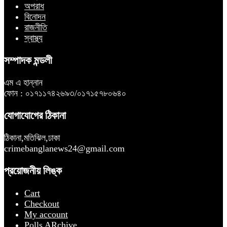
অপরাধ
বিনোদন
রাজনীতি
স্বাস্থ্য
সম্পাদক মন্ডলী
এম এ হান্নান
ফোন : ০১৭১১৭৪২৬৯৩/০১৭১৫৭৮০৬৪০
যোগাযোগের ঠিকানা
ঠিকানা,মতিঝিল,ঢাকা
crimebanglanews24@gmail.com
প্রয়োজনীয় লিঙ্ক
Cart
Checkout
My account
Polls ARchive