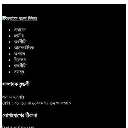
সারাদেশ
জাতীয়
অর্থনীতি
আন্তর্জাতিক
অপরাধ
বিনোদন
রাজনীতি
স্বাস্থ্য
সম্পাদক মন্ডলী
এম এ হান্নান
ফোন : ০১৭১১৭৪২৬৯৩/০১৭১৫৭৮০৬৪০
যোগাযোগের ঠিকানা