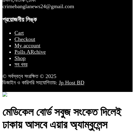
ঠিকানা,মতিঝিল,ঢাকা
crimebanglanews24@gmail.com
প্রয়োজনীয় লিঙ্ক
Cart
Checkout
My account
Polls ARchive
Shop
সব খবর
© সর্বস্বত্ব সংরক্ষিত © 2025
ডিজাইন ও কারিগরি সহযোগিতায়:
Jp Host BD
মেডিকেল বোর্ড সবুজ সংকেত দিলেই
ঢাকায় আসবে এয়ার অ্যাম্বুলেন্স