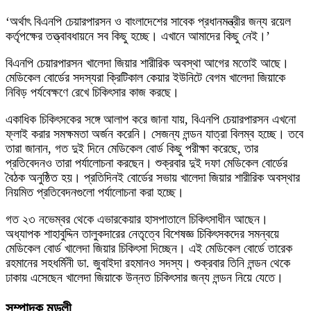
‘অর্থাৎ বিএনপি চেয়ারপারসন ও বাংলাদেশের সাবেক প্রধানমন্ত্রীর জন্য রয়েল
কর্তৃপক্ষের তত্ত্বাবধায়নে সব কিছু হচ্ছে। এখানে আমাদের কিছু নেই।’
বিএনপি চেয়ারপারসন খালেদা জিয়ার শারীরিক অবস্থা আগের মতোই আছে।
মেডিকেল বোর্ডের সদস্যরা ক্রিটিকাল কেয়ার ইউনিটে বেগম খালেদা জিয়াকে
নিবিড় পর্যবেক্ষণে রেখে চিকিৎসার কাজ করছে।
একাধিক চিকিৎসকের সঙ্গে আলাপ করে জানা যায়, বিএনপি চেয়ারপারসন এখনো
ফ্লাই করার সমক্ষমতা অর্জন করেনি। সেজন্য লন্ডন যাত্রা বিলম্ব হচ্ছে। তবে
তারা জানান, গত দুই দিনে মেডিকেল বোর্ড কিছু পরীক্ষা করেছে, তার
প্রতিবেদনও তারা পর্যালোচনা করছেন। শুক্রবার দুই দফা মেডিকেল বোর্ডের
বৈঠক অনুষ্ঠিত হয়। প্রতিদিনই বোর্ডের সভায় খালেদা জিয়ার শারীরিক অবস্থার
নিয়মিত প্রতিবেদনগুলো পর্যালোচনা করা হচ্ছে।
গত ২৩ নভেম্বর থেকে এভারকেয়ার হাসপাতালে চিকিৎসাধীন আছেন।
অধ্যাপক শাহাবুদ্দিন তালুকদারের নেতৃত্বে বিশেষজ্ঞ চিকিৎসকদের সমন্বয়ে
মেডিকেল বোর্ড খালেদা জিয়ার চিকিৎসা দিচ্ছেন। এই মেডিকেল বোর্ডে তারেক
রহমানের সহধর্মিনী ডা. জুবাইদা রহমানও সদস্য। শুক্রবার তিনি লন্ডন থেকে
ঢাকায় এসেছেন খালেদা জিয়াকে উন্নত চিকিৎসার জন্য লন্ডন নিয়ে যেতে।
সম্পাদক মন্ডলী