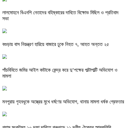
লালমোহনে বিএনপি নেতাদের বহিষ্কারের দাবিতে বিক্ষোভ মিছিল ও প্রতিবাদ
সভা
বগুড়ায় বাস নিয়ন্ত্রণ হারিয়ে বাজারে ঢুকে নিহত ৭, আহত অন্তত ২৫
পাঁচবিবিতে জমির আইল কাটাকে কেন্দ্র করে দু’পক্ষের পাল্টাপাল্টি অভিযোগ ও
মামলা
মনপুরায় গৃহবধূকে অস্ত্রের মুখে ধর্ষণের অভিযোগ, থানায় মামলা ধর্ষক গ্রেফতার
গ্যাস সংকটসহ ১০ দফা দাবিতে পঞ্চগড়ে ১১ দলীয় ঐক্যের স্মারকলিপি