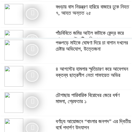
বগুড়ায় বাস নিয়ন্ত্রণ হারিয়ে বাজারে ঢুকে নিহত
৭, আহত অন্তত ২৫
পাঁচবিবিতে জমির আইল কাটাকে কেন্দ্র করে
দু’পক্ষের পাল্টাপাল্টি অভিযোগ ও মামলা
পঞ্চগড়ে মাইকে ঘোষণা দিয়ে চা বাগান দখলের
চেষ্টার অভিযোগ, উত্তেজনা
মনপুরায় গৃহবধূকে অস্ত্রের মুখে ধর্ষণের
অভিযোগ, থানায় মামলা ধর্ষক গ্রেফতার
৪ আগস্টের হামলার স্মৃতিচারণ করে আবেগঘন
বক্তব্য ছাত্রলীগ নেতা শাফায়েত অভির
গ্যাস সংকটসহ ১০ দফা দাবিতে পঞ্চগড়ে ১১
দলীয় ঐক্যের স্মারকলিপি
চৌগাছায় পারিবারিক বিরোধের জেরে ধর্ষণ
মামলা, গ্রেফতার ১
বর্ণাঢ্য আয়োজনে “বাংলার জনপদ” এর দ্বিতীয়
বর্ষে পদার্পণ উদযাপন
বর্ণাঢ্য আয়োজনে “বাংলার জনপদ” এর দ্বিতীয়
বর্ষে পদার্পণ উদযাপন