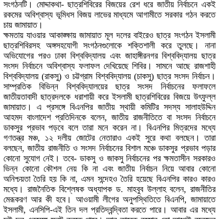
সংগঠনটি। মোদ্দাকথা- ছাত্রশিবিরের বিজয়ের রেশ ধরে জাতীয় নির্বাচনে একই
রকমের অবিশ্বাস্য ভূমিধস বিজয় লাভের মাধ্যমে আগামীতে সরকার গঠন করতে
চায় জামায়াত।
ক্ষমতায় যাওয়ার আকাঙ্ক্ষায় জামায়াত মূল দলের বাইরেও ছাত্র সংগঠন ইসলামী
ছাত্রশিবিরসহ অঙ্গসহযোগী সংগঠনগুলোকে শক্তিশালী করে তুলছে। নানা
অভিযোগের পরও ঢাকা বিশ্ববিদ্যালয় এবং জাহাঙ্গীরনগর বিশ্ববিদ্যালয় ছাত্র
সংসদ নির্বাচনে অবিশ্বাস্য ফলাফল দেখিয়েছে শিবির। সামনে আছে রাজশাহী
বিশ্ববিদ্যালয় (রাকসু) ও চট্টগ্রাম বিশ্ববিদ্যালয় (চাকসু) ছাত্র সংসদ নির্বাচন।
সাম্প্রতিক বিভিন্ন বিশ্ববিদ্যালয়ের ছাত্র সংসদ নির্বাচনের ফলাফলে
জাতীয়তাবাদী ছাত্রদলকে ধরাশায়ী করে ইসলামী ছাত্রশিবিরের বিজয়ে উৎফুল্ল
জামায়াত। এ প্রসঙ্গে বিএনপির জাতীয় স্থায়ী কমিটির সদস্য সালাহউদ্দিন
আহমদ বাংলাদেশ প্রতিদিনকে বলেন, জাতীয় রাজনীতিতে বা সংসদ নির্বাচনে
ডাকসুর প্রভাব পড়বে বলে তারা মনে করেন না। বিএনপির মিত্রদের মধ্যে
গণতন্ত্র মঞ্চ, ১২ দলীয় জোটের নেতারাও একই সুরে কথা বলছেন। তারা
বলছেন, জাতীয় রাজনীতি ও সংসদ নির্বাচনের বিশাল মঞ্চে ডাকসুর প্রভাব পড়ার
কোনো সুযোগ নেই। তবে- ডাকসু ও জাকসু নির্বাচনের পর ক্ষমতাসীন সরকারও
ভিন্ন কোনো কৌশল নেয় কি না এবং জাতীয় নির্বাচন নিয়ে আবার কোনো
অনিশ্চয়তা তৈরি হয় কি না, এমন সন্দেহও তৈরি হয়েছে বিএনপির কারও কারও
মধ্যে। রাজনৈতিক বিশ্লেষক অধ্যাপক ড. মাহবুব উল্লাহ বলেন, রাজনীতির
মেরূকরণ আর কী হবে। আওয়ামী লীগের অনুপস্থিতিতে বিএনপি, জামায়াতে
ইসলামী, এনসিপি-এই তিন দল প্রতিদ্বন্দ্বিতা করতে পারে। আবার এর মধ্যে