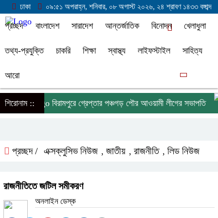
ঢাকা
০৯:৫১ অপরাহ্ন, শনিবার, ০৮ অগাস্ট ২০২৬, ২৪ শ্রাবণ ১৪৩৩ বঙ্গাব্দ
প্রচ্ছদ
বাংলাদেশ
সারাদেশ
আন্তর্জাতিক
বিনোদন
খেলাধুলা
তথ্য-প্রযুক্তি
চাকরি
শিক্ষা
স্বাস্থ্য
লাইফস্টাইল
সাহিত্য
আরো
শিরোনাম ::
বিরামপুরে গ্রেপ্তার পঞ্চগড় পৌর আওয়ামী লীগের সভাপতি
প্রচ্ছদ /
এক্সক্লুসিভ নিউজ
জাতীয়
রাজনীতি
লিড নিউজ
,
,
,
রাজনীতিতে জটিল সমীকরণ
অনলাইন ডেস্ক