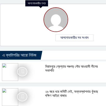
আপলোডকারীর তথ্য
আপলোডকারীর সব সংবাদ
এ ক্যাটাগরির আরো নিউজ
বিরামপুরে গ্রেপ্তার পঞ্চগড় পৌর আওয়ামী লীগের
সভাপতি
২৯ বছর ধরে কমিটি নেই, অব্যবস্থাপনায় ধুঁকছে
দক্ষিণ আইচা বাজার