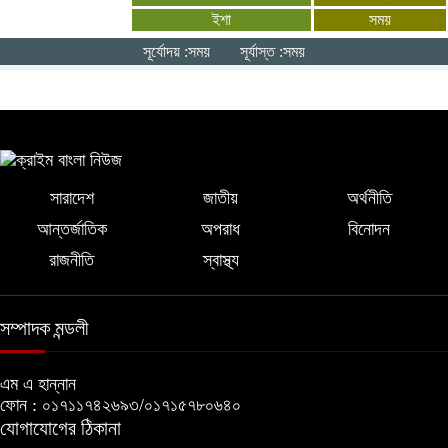
ইশা
সময়
একসঙ্গে কাজ করবে বাংলাদেশ-যুক্তরাষ্ট্র:
সূর্যোদয় :সময়
সূর্যাস্ত :সময়
সার্জিও গর
সারাদেশ
জাতীয়
অর্থনীতি
আন্তর্জাতিক
অপরাধ
বিনোদন
রাজনীতি
স্বাস্থ্য
সম্পাদক মন্ডলী
এম এ হান্নান
ফোন : ০১৭১১৭৪২৬৯৩/০১৭১৫৭৮০৬৪০
যোগাযোগের ঠিকানা