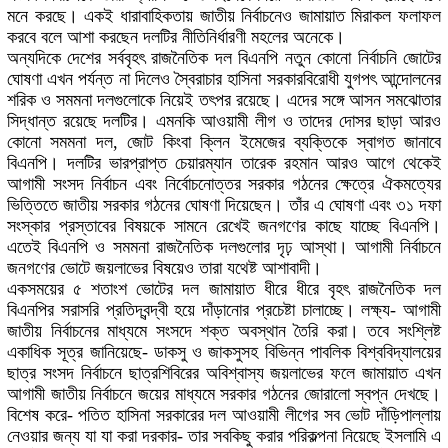
মনে করছে। একই ধারাবাহিকতায় জাতীয় নির্বাচনেও জামায়াত মিরাকল ফলাফল
করবে বলে আশা করছেন দলটির নীতিনির্ধারণী মহলের অনেকে।
অন্যদিকে দেশের সর্ববৃহৎ রাজনৈতিক দল বিএনপি নতুন কোনো নির্বাচনি জোটের
ঘোষণা এখন পর্যন্ত না দিলেও স্বৈরাচার হাসিনা সরকারবিরোধী যুগপৎ আন্দোলনের
শরিক ও সমমনা দলগুলোকে নিয়েই তৎপর রয়েছে। এদের সঙ্গে আসন সমঝোতার
সিদ্ধান্ত রয়েছে দলটির। এমনকি আওয়ামী লীগ ও তাদের দোসর ছাড়া আরও
কোনো সমমনা দল, জোট কিংবা ক্লিন ইমেজের ব্যক্তিকে স্বাগত জানাবে
বিএনপি। দলটির ভারপ্রাপ্ত চেয়ারম্যান তারেক রহমান আরও আগে থেকেই
আগামী সংসদ নির্বাচন এবং নির্বোচনোত্তর সরকার গঠনের ক্ষেত্রে ঐকমত্যের
ভিত্তিতে জাতীয় সরকার গঠনের ঘোষণা দিয়েছেন। তাঁর এ ঘোষণা এবং ৩১ দফা
সংস্কার প্রস্তাবের বিষয়কে সামনে রেখেই জনগণের কাছে যাচ্ছে বিএনপি।
এতেই বিএনপি ও সমমনা রাজনৈতিক দলগুলোর দৃঢ় আস্থা। আগামী নির্বাচনে
জনগণের ভোটে জয়লাভের বিষয়েও তারা যথেষ্ট আশাবাদী।
একসময়ের ৫ শতাংশ ভোটের দল জামায়াত ধীরে ধীরে বৃহৎ রাজনৈতিক দল
বিএনপির সরাসরি প্রতিদ্বন্দ্বী হয়ে দাঁড়ানোর প্রচেষ্টা চালাচ্ছে। লক্ষ্য- আগামী
জাতীয় নির্বাচনের মাধ্যমে সংসদে শক্ত অবস্থান তৈরি করা। তবে সংশ্লিষ্ট
একাধিক সূত্র জানিয়েছে- ডাকসু ও জাকসুসহ বিভিন্ন পাবলিক বিশ্ববিদ্যালয়ের
ছাত্র সংসদ নির্বাচনে ছাত্রশিবিরের অবিশ্বাস্য জয়লাভের ফলে জামায়াত এখন
আগামী জাতীয় নির্বাচনে জয়ের মাধ্যমে সরকার গঠনের জোরালো স্বপ্ন দেখছে।
বিশেষ করে- পতিত হাসিনা সরকারের দল আওয়ামী লীগের সব ভোট দাঁড়িপাল্লায়
নেওয়ার জন্য যা যা করা দরকার- তার সবকিছু করার পরিকল্পনা নিয়েছে ইসলামি এ