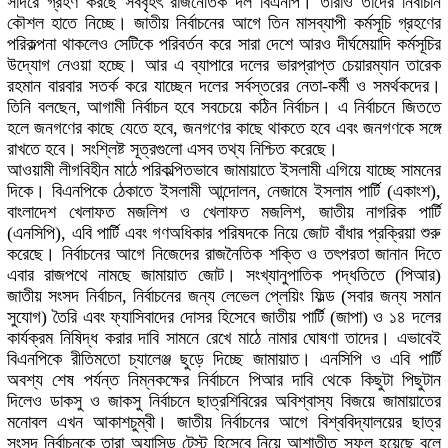
সাদরে গ্রহণ করছে সর্ববৃহৎ রাজনৈতিক দল বিএনপি। তারাও তাদের নির্বাচনি
কৌশল হাতে নিচ্ছে। জাতীয় নির্বাচনের আগে তিন মাসব্যাপী কর্মসূচি গ্রহণের
পরিকল্পনা থাকলেও সেটিকে পরিবর্তন করে সারা দেশে আরও দীর্ঘমেয়াদি কর্মসূচির
উদ্যোগ নেওয়া হচ্ছে। আর এ ব্যাপারে দলের ভারপ্রাপ্ত চেয়ারম্যান তারেক
রহমান বারবার সতর্ক করে যাচ্ছেন দলের সর্বস্তরের নেতা-কর্মী ও সমর্থকদের।
তিনি বলছেন, আগামী নির্বাচন হবে সবচেয়ে কঠিন নির্বাচন। এ নির্বাচনে জিততে
হলে জনগণের কাছে যেতে হবে, জনগণের কাছে থাকতে হবে এবং জনগণকে সঙ্গে
রাখতে হবে। সংশ্লিষ্ট সূত্রগুলো এসব তথ্য নিশ্চিত করেছে।
আওয়ামী লীগবিহীন মাঠে পরিকল্পিতভাবে জামায়াতে ইসলামী এগিয়ে যাচ্ছে সামনের
দিকে। বিএনপিকে ঠেকাতে ইসলামী আন্দোলন, নেজামে ইসলাম পার্টি (একাংশ),
বাংলাদেশ খেলাফত মজলিশ ও খেলাফত মজলিশ, জাতীয় নাগরিক পার্টি
(এনসিপি), এবি পার্টি এবং গণঅধিকার পরিষদকে নিয়ে জোট বাঁধার প্রক্রিয়া শুরু
করেছে। নির্বাচনের আগে নিজেদের রাজনৈতিক শক্তি ও তৎপরতা জানান দিতে
এবার রাজপথে নামছে জামায়াত জোট। সংখ্যানুপাতিক পদ্ধতিতে (পিআর)
জাতীয় সংসদ নির্বাচন, নির্বাচনের জন্য লেভেল প্লেয়িং ফিল্ড (সবার জন্য সমান
সুযোগ) তৈরি এবং ফ্যাসিবাদের দোসর হিসেবে জাতীয় পার্টি (জাপা) ও ১৪ দলের
কার্যক্রম নিষিদ্ধ করার দাবি সামনে রেখে মাঠে নামার ঘোষণা তাদের। এভাবেই
বিএনপিকে রীতিমতো চ্যালেঞ্জ ছুড়ে দিচ্ছে জামায়াত। এনসিপি ও এবি পার্টি
অবশ্য শেষ পর্যন্ত নিম্নকক্ষের নির্বাচনে পিআর দাবি থেকে কিছুটা পিছুটান
দিলেও ডাকসু ও জাকসু নির্বাচনে ছাত্রশিবিরের অবিশ্বাস্য বিজয়ে জামায়াতের
মনোবল এখন আকাশচুম্বী। জাতীয় নির্বাচনের আগে বিশ্ববিদ্যালয়ের ছাত্র
সংসদ নির্বাচনকে তারা অ্যাসিড টেস্ট হিসেবে নিয়ে আশাতীত সফল হয়েছে বলে