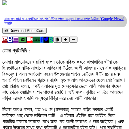
আজকের জার্নাল অনলাইনের সর্বশেষ নিউজ পেতে অনুসরণ করুন
গুগল নিউজ (Google News)
ফিডটি
📸 Download PhotoCard
১৯৩
ভোলা প্রতিনিধি :
ভোলার লালমোহনে ওয়ারিশ সম্পদ থেকে বঞ্চিত করতে হাতাহাতির ঘটনা কে
ছিনতাইয়ের নাটক সাজানোর অভিযোগ উঠেছে আলী আজগর নামে এক ব্যক্তির
বিরুদ্ধে। এমন অভিযোগ করেন উপজেলার পশ্চিম চরউমেদ ইউনিয়নের ৮নং
ওয়ার্ড পশ্চিম চরউমেদ গ্রামের বাসিন্দা মৃত জালাল আহমেদের ছেলে মোঃ মিরাজ।
মোঃ মিরাজ বলেন, একই এলাকার মৃত মোস্তফার ছেলে আলী আজগর গংদের
কাছ থেকে ওয়ারিশ সম্পদ পাওনা রয়েছি। ওই সম্পদ বুঝিয়ে না দিয়ে আমাদের
বাড়ির দরজাসহ জমি অন্যত্র বিক্রি করে দেয় আলী আজগর।
মিরাজ আরও বলেন, গত ২৩ মে (মঙ্গলবার) সকালে বাড়ির দরজার একটি
নারিকেল গাছ থেকে নারিকেল কাটি। এ ঘটনায় ওইদিন রাত আটটার দিকে
গজারিয়া বাজারে আমাকে দেখে ডাক দেয় আলী আজগর ও তার ভাইয়েরা। এক
পর্যায়ে উভয়ের মধ্যে কথা কাটাকাটি ও হাতাহাতির ঘটনা ঘটে। পরে স্থানীয়রা