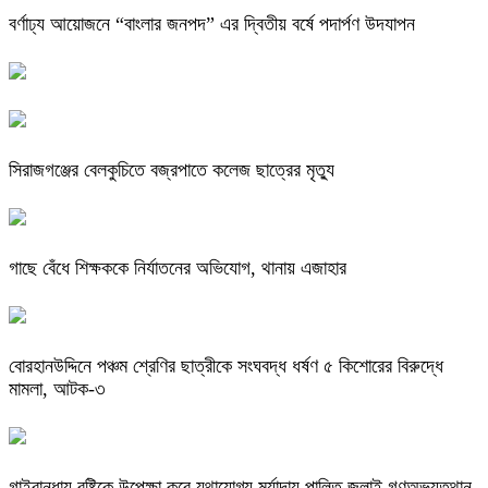
বর্ণাঢ্য আয়োজনে “বাংলার জনপদ” এর দ্বিতীয় বর্ষে পদার্পণ উদযাপন
সিরাজগঞ্জের বেলকুচিতে বজ্রপাতে কলেজ ছাত্রের মৃত্যু
গাছে বেঁধে শিক্ষককে নির্যাতনের অভিযোগ, থানায় এজাহার
বোরহানউদ্দিনে পঞ্চম শ্রেণির ছাত্রীকে সংঘবদ্ধ ধর্ষণ ৫ কিশোরের বিরুদ্ধে
মামলা, আটক-৩
গাইবান্ধায় বৃষ্টিকে উপেক্ষা করে যথাযোগ্য মর্যাদায় পালিত জুলাই গণঅভ্যুত্থান