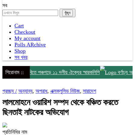
সব
Cart
Checkout
My account
Polls ARchive
Shop
সব খবর
০ দফা দাবিতে পঞ্চগড়ে ১১ দলীয় ঐক্যের স্মারকলিপি
শিরোনাম ::
বর্ণাঢ্য আয়োজনে 
প্রচ্ছদ /
অন্যান্য
,
অপরাধ
,
এক্সক্লুসিভ নিউজ
,
সারাদেশ
লালমোহনে ওয়ারিশ সম্পদ থেকে বঞ্চিত করতে
ছিনতাই নাটকের অভিযোগ
প্রতিনিধির নাম