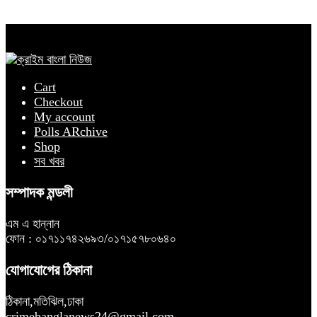
Cart
Checkout
My account
Polls ARchive
Shop
সব খবর
সম্পাদক মন্ডলী
এম এ হান্নান
ফোন : ০১৭১১৭৪২৬৯৩/০১৭১৫৭৮০৬৪০
যোগাযোগের ঠিকানা
ঠিকানা,মতিঝিল,ঢাকা
crimebanglanews24@gmail.com