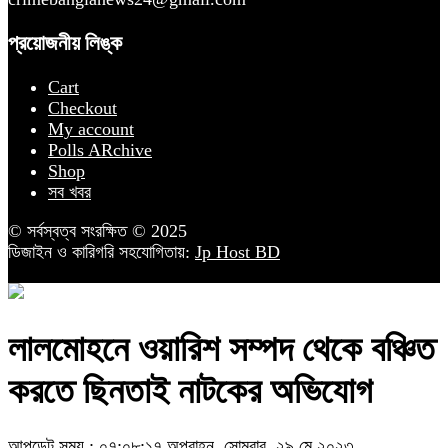
প্রয়োজনীয় লিঙ্ক
Cart
Checkout
My account
Polls ARchive
Shop
সব খবর
© সর্বস্বত্ব সংরক্ষিত © 2025
ডিজাইন ও কারিগরি সহযোগিতায়:
Jp Host BD
লালমোহনে ওয়ারিশ সম্পদ থেকে বঞ্চিত
করতে ছিনতাই নাটকের অভিযোগ
আপডেট সময় : ০৭:০৮:১৭ অপরাহ্ন, সোমবার, ২৯ মে ২০২৩