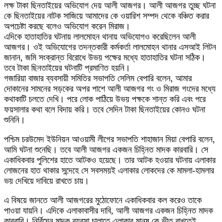
লক্ষ টাকা ছিনতাইয়ের অভিযোগ দেয় আলী আজগর। আলী আজগর তুচ্ছ ঘটনা
কে ছিনতাইয়ের নাটক সাজিয়ে আমাদের কে ওয়ারিশ সম্পদ থেকে বঞ্চিত করার
অপচেষ্টা করছে বলেও অভিযোগ করেন মিরাজ।
এদিকে হাতাহাতির ঘটনায় লালমোহন থানায় অভিযোগও করেছিলেন আলী
আজগর। ওই অভিযোগের তদন্তকারী কর্মকর্তা লালমোহন থানার এসআই লিটন
জানান, জমি সংক্রান্ত বিরোধে উভয় পক্ষের মধ্যে হাতাহাতির ঘটনা সঠিক।
তবে টাকা ছিনতাইয়ের ঘটনাটি প্রমাণিত হয়নি।
গজারিয়া বাজার ব্যবসায়ী সমিতির সভাপতি সেলিম বেপারি বলেন, আমার
দোকানের সামনের সড়কের অপর পাশে আলী আজগর গং ও মিরাজ গংদের মধ্যে
কথাকাটি চলতে দেখি। পরে লোক পাঠিয়ে উভয় পক্ষকে শান্ত করি এবং পরে
ফয়সালার কথা বলে বিদায় করি। তবে সেদিন টাকা ছিনতাইয়ের কোনও ঘটনা
শুনিনি।
পশ্চিম চরউমেদ ইউনিয়ন আওয়ামী লীগের সভাপতি শাহাজান মিয়া বেপারি বলেন,
আমি ঘটনা শুনেছি। তবে আলী আজগর একজন চিহ্নিত মাদক কারবারি। সে
একাধিকবার পুলিশের হাতে আটকও হয়েছে। তার আটক হওয়ার ঘটনায় এলাকার
লোজনের হাত থাকার সন্দেহে সে সবসময়ই এলাকার লোকদের কে মামলা-হামলার
ভয় দেখিয়ে দাবিয়ে রাখতে চায়।
এ বিষয়ে জানতে আলী আজগরের মুঠোফোনে একাধিকবার কল করেও তাকে
পাওয়া যায়নি। এদিকে এলাকাবাসীর দাবি, আলী আজগর একজন চিহ্নিত মাদক
কারবারি। নির্বিঘ্নে মাদক ব্যবসা চালাতে এলাকার মানুষ কে ভীত রাখতেই