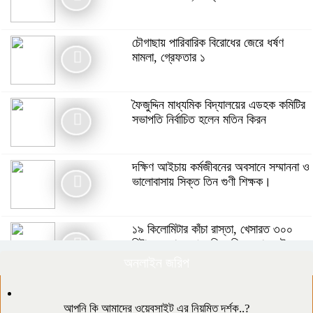
ফৈজুদ্দিন মাধ্যমিক বিদ্যালয়ের এডহক কমিটির
সভাপতি নির্বাচিত হলেন মতিন কিরন
চৌগাছায় পারিবারিক বিরোধের জেরে ধর্ষণ
মামলা, গ্রেফতার ১
রাজধানীর তিন ক্যাম্পাসে ছাত্রদল-শিবির
সংঘর্ষ, উত্তেজনায় দিনভর অচলাবস্থা
ফৈজুদ্দিন মাধ্যমিক বিদ্যালয়ের এডহক কমিটির
সভাপতি নির্বাচিত হলেন মতিন কিরন
পঞ্চগড়ে মাইকে ঘোষণা দিয়ে চা বাগান দখলের
চেষ্টার অভিযোগ, উত্তেজনা
দক্ষিণ আইচায় কর্মজীবনের অবসানে সম্মাননা ও
ভালোবাসায় সিক্ত তিন গুণী শিক্ষক।
কুষ্টিয়ায় ৬ হাজার পিস ইয়াবাসহ বাসের
সুপারভাইজার আটক
​১৯ কিলোমিটার কাঁচা রাস্তা, খেসারত ৩০০
মিটারে: এনায়েতপুরে নিত্যদিনের যানজটে অচল
জনজীবন
অনলাইন জরিপ
তরুণ উদ্ভাবকরাই বাংলাদেশের ভবিষ্যৎ :
প্রধানমন্ত্রী
উত্তাপ ছড়াচ্ছে সিরাজগঞ্জের এনায়েতপুর হাট:
কাঁচা মরিচ ৩৮০, বেগুন ১২০ টাকা
আপনি কি আমাদের ওয়েবসাইট এর নিয়মিত দর্শক..?