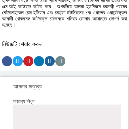
হাসপাতাল গেইট থেকে ২০০ গ্রাম গাজাসহ আনোয়ার হোসেন নামের একজনকে
এস.আই আউয়াল আটক করে। অপরদিকে কালমা ইউনিয়নে চরলক্ষ্মী গ্রামের
মোটরসাইকেল চোর ইলিয়াস এবং চরভূতা ইউনিয়নের ১নং ওয়ার্ডের ওয়ারেন্টভুক্ত
আসামী খোকনসহ আটককৃত চারজনকে শনিবার ভোলায় আদালতে সোপর্দ করা
হয়েছে।
নিউজটি শেয়ার করুন
আপনার মন্তব্য
মন্তব্য লিখুন