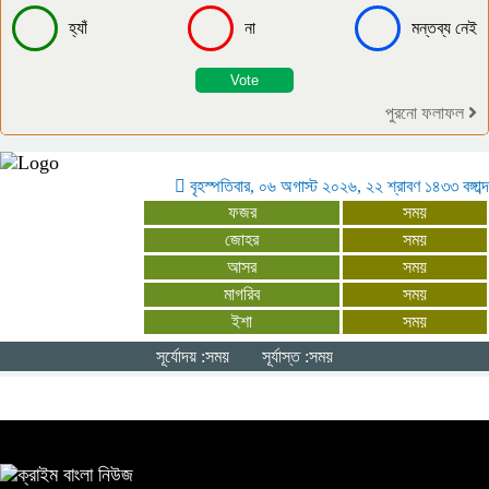
হ্যাঁ
না
মন্তব্য নেই
একসঙ্গে কাজ করবে বাংলাদেশ-যুক্তরাষ্ট্র:
সার্জিও গর
পুরনো ফলাফল
শিশুদের সু-স্বাস্থ্যে মায়ের দুধের বিকল্প নেই:
স্বাস্থ্যমন্ত্রী
বৃহস্পতিবার, ০৬ অগাস্ট ২০২৬, ২২ শ্রাবণ ১৪৩৩ বঙ্গাব্দ
ফজর
সময়
জোহর
সময়
কুষ্টিয়ায় ৬ হাজার পিস ইয়াবাসহ বাসের
আসর
সময়
সুপারভাইজার আটক
মাগরিব
সময়
ইশা
সময়
সমন্বিত প্রচেষ্টায় ৪-৫ বছরেই অর্থনীতিতে
সূর্যোদয় :সময়
সূর্যাস্ত :সময়
ইতিবাচক পরিবর্তন সম্ভব: প্রধানমন্ত্রী