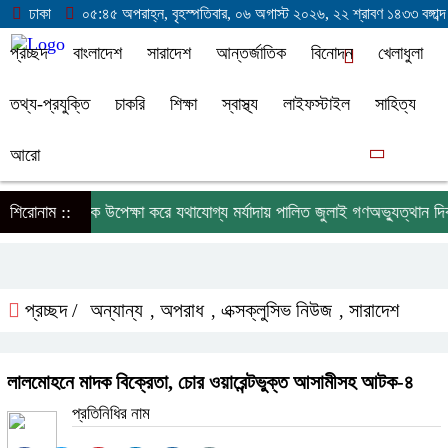
ঢাকা
০৫:৪৫ অপরাহ্ন, বৃহস্পতিবার, ০৬ অগাস্ট ২০২৬, ২২ শ্রাবণ ১৪৩৩ বঙ্গাব্দ
প্রচ্ছদ
বাংলাদেশ
সারাদেশ
আন্তর্জাতিক
বিনোদন
খেলাধুলা
তথ্য-প্রযুক্তি
চাকরি
শিক্ষা
স্বাস্থ্য
লাইফস্টাইল
সাহিত্য
আরো
বান্ধায় বৃষ্টিকে উপেক্ষা করে যথাযোগ্য মর্যাদায় পালিত জুলাই গণঅভ্যুত্থান দিবস
শিরোনাম ::
প্রচ্ছদ /
অন্যান্য
অপরাধ
এক্সক্লুসিভ নিউজ
সারাদেশ
,
,
,
লালমোহনে মাদক বিক্রেতা, চোর ওয়ারেন্টভুক্ত আসামীসহ আটক-৪
প্রতিনিধির নাম