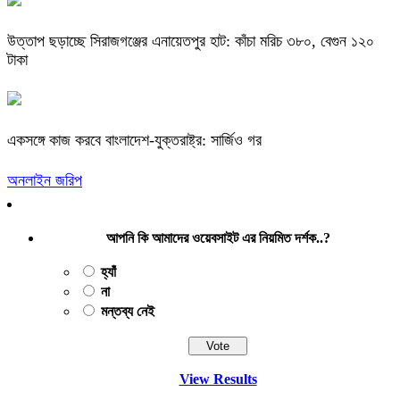
উত্তাপ ছড়াচ্ছে সিরাজগঞ্জের এনায়েতপুর হাট: কাঁচা মরিচ ৩৮০, বেগুন ১২০
টাকা
একসঙ্গে কাজ করবে বাংলাদেশ-যুক্তরাষ্ট্র: সার্জিও গর
অনলাইন জরিপ
আপনি কি আমাদের ওয়েবসাইট এর নিয়মিত দর্শক..?
হ্যাঁ
না
মন্তব্য নেই
View Results