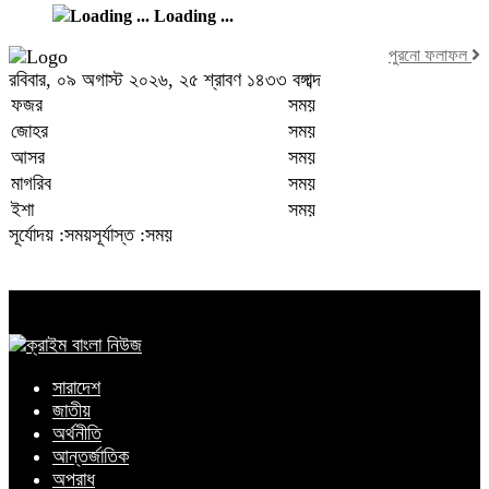
Loading ...
পুরনো ফলাফল
রবিবার, ০৯ অগাস্ট ২০২৬, ২৫ শ্রাবণ ১৪৩৩ বঙ্গাব্দ
ফজর
সময়
জোহর
সময়
আসর
সময়
মাগরিব
সময়
ইশা
সময়
সূর্যোদয় :সময়
সূর্যাস্ত :সময়
সারাদেশ
জাতীয়
অর্থনীতি
আন্তর্জাতিক
অপরাধ