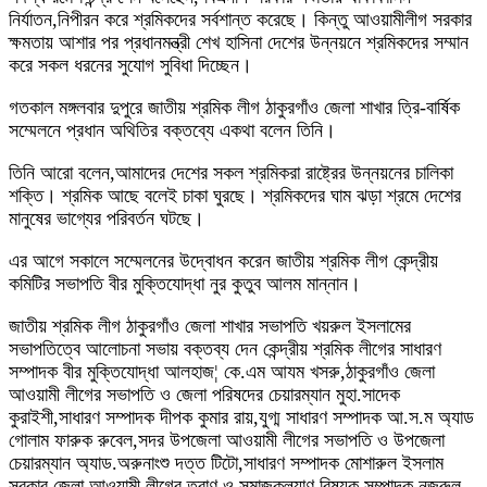
নির্যাতন,নিপীরন করে শ্রমিকদের সর্বশান্ত করেছে। কিন্তু আওয়ামীলীগ সরকার
ক্ষমতায় আশার পর প্রধানমন্ত্রী শেখ হাসিনা দেশের উন্নয়নে শ্রমিকদের সম্মান
করে সকল ধরনের সুযোগ সুবিধা দিচ্ছেন।
গতকাল মঙ্গলবার দুপুরে জাতীয় শ্রমিক লীগ ঠাকুরগাঁও জেলা শাখার ত্রি-বার্ষিক
সম্মেলনে প্রধান অথিতির বক্তব্যে একথা বলেন তিনি।
তিনি আরো বলেন,আমাদের দেশের সকল শ্রমিকরা রাষ্ট্রের উন্নয়নের চালিকা
শক্তি। শ্রমিক আছে বলেই চাকা ঘুরছে। শ্রমিকদের ঘাম ঝড়া শ্রমে দেশের
মানুষের ভাগ্যের পরিবর্তন ঘটছে।
এর আগে সকালে সম্মেলনের উদ্বোধন করেন জাতীয় শ্রমিক লীগ কেন্দ্রীয়
কমিটির সভাপতি বীর মুক্তিযোদ্ধা নুর কুতুব আলম মান্নান।
জাতীয় শ্রমিক লীগ ঠাকুরগাঁও জেলা শাখার সভাপতি খয়রুল ইসলামের
সভাপতিত্বে আলোচনা সভায় বক্তব্য দেন কেন্দ্রীয় শ্রমিক লীগের সাধারণ
সম্পাদক বীর মুক্তিযোদ্ধা আলহাজ¦ কে.এম আযম খসরু,ঠাকুরগাঁও জেলা
আওয়ামী লীগের সভাপতি ও জেলা পরিষদের চেয়ারম্যান মুহা.সাদেক
কুরাইশী,সাধারণ সম্পাদক দীপক কুমার রায়,যুগ্ম সাধারণ সম্পাদক আ.স.ম অ্যাড
গোলাম ফারুক রুবেল,সদর উপজেলা আওয়ামী লীগের সভাপতি ও উপজেলা
চেয়ারম্যান অ্যাড.অরুনাংশু দত্ত টিটো,সাধারণ সম্পাদক মোশারুল ইসলাম
সরকার,জেলা আওয়ামী লীগের ত্রাণ ও সমাজকল্যাণ বিষয়ক সম্পাদক নজরুল