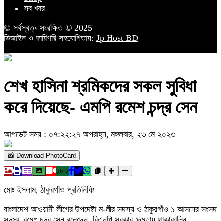
সব খবর
© সর্বস্বত্ব সংরক্ষিত © 2025
ডিজাইন ও কারিগরি সহযোগিতায়:
Jp Host BD
শেখ হাসিনা শ্রমিকদের সকল সুবিধা
করে দিয়েছে- এমপি রমেশ চন্দ্র সেন
আপডেট সময় : ০৭:২২:২৭ অপরাহ্ন, মঙ্গলবার, ২৩ মে ২০২৩
📸 Download PhotoCard
১৮২
মোঃ ইসলাম, ঠাকুরগাঁও প্রতিনিধিঃ
বাংলাদেশ আওয়ামী লীগের উপদেষ্টা ম-লীর সদস্য ও ঠাকুরগাঁও ১ আসনের সংসদ
সদস্য রমেশ চন্দ্র সেন বলেছেন, বিএনপি সরকার ক্ষমতায় থাকাকালিন