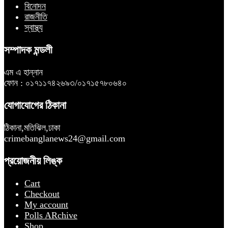
বিনোদন
রাজনীতি
স্বাস্থ্য
সম্পাদক মন্ডলী
এম এ হান্নান
ফোন : ০১৭১১৭৪২৬৯৩/০১৭১৫৭৮০৬৪০
যোগাযোগের ঠিকানা
ঠিকানা,মতিঝিল,ঢাকা
crimebanglanews24@gmail.com
প্রয়োজনীয় লিঙ্ক
Cart
Checkout
My account
Polls ARchive
Shop