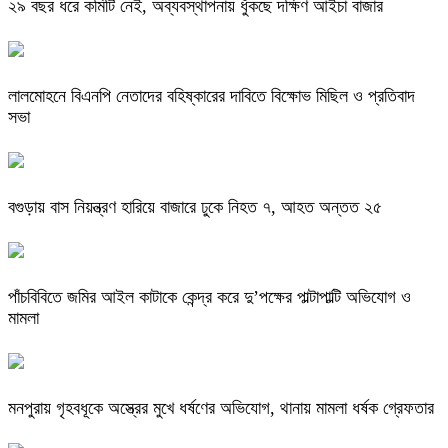
২৯ বছর ধরে কমিটি নেই, অব্যবস্থাপনায় ধুঁকছে দক্ষিণ আইচা বাজার
লালমোহনে বিএনপি নেতাদের বহিষ্কারের দাবিতে বিক্ষোভ মিছিল ও প্রতিবাদ
সভা
বগুড়ায় বাস নিয়ন্ত্রণ হারিয়ে বাজারে ঢুকে নিহত ৭, আহত অন্তত ২৫
পাঁচবিবিতে জমির আইল কাটাকে কেন্দ্র করে দু’পক্ষের পাল্টাপাল্টি অভিযোগ ও
মামলা
মনপুরায় গৃহবধূকে অস্ত্রের মুখে ধর্ষণের অভিযোগ, থানায় মামলা ধর্ষক গ্রেফতার