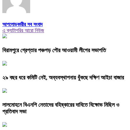
আপলোডকারীর সব সংবাদ
এ ক্যাটাগরির আরো নিউজ
বিরামপুরে গ্রেপ্তার পঞ্চগড় পৌর আওয়ামী লীগের সভাপতি
২৯ বছর ধরে কমিটি নেই, অব্যবস্থাপনায় ধুঁকছে দক্ষিণ আইচা বাজার
লালমোহনে বিএনপি নেতাদের বহিষ্কারের দাবিতে বিক্ষোভ মিছিল ও
প্রতিবাদ সভা