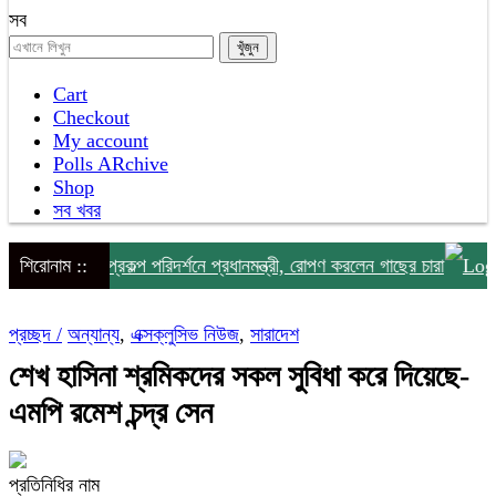
সব
Cart
Checkout
My account
Polls ARchive
Shop
সব খবর
বাড়ি মেগা প্রকল্প পরিদর্শনে প্রধানমন্ত্রী, রোপণ করলেন গাছের চারা
শিরোনাম ::
বাঁশ
প্রচ্ছদ /
অন্যান্য
,
এক্সক্লুসিভ নিউজ
,
সারাদেশ
শেখ হাসিনা শ্রমিকদের সকল সুবিধা করে দিয়েছে-
এমপি রমেশ চন্দ্র সেন
প্রতিনিধির নাম