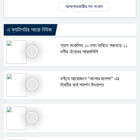
আপলোডকারীর সব সংবাদ
এ ক্যাটাগরির আরো নিউজ
গ্যাস সংকটসহ ১০ দফা দাবিতে পঞ্চগড়ে ১১
দলীয় ঐক্যের স্মারকলিপি
বর্ণাঢ্য আয়োজনে “বাংলার জনপদ” এর
দ্বিতীয় বর্ষে পদার্পণ উদযাপন