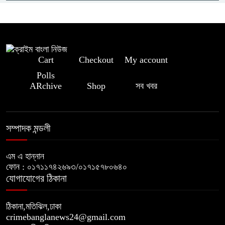
আটক জামায়াত সমর্থক, থানায় সোপর্দ
Cart
Checkout
My account
Polls
ARchive
Shop
সব খবর
সম্পাদক মন্ডলী
এম এ হান্নান
ফোন : ০১৭১১৭৪২৬৯৩/০১৭১৫৭৮০৬৪০
যোগাযোগের ঠিকানা
ঠিকানা,মতিঝিল,ঢাকা
crimebanglanews24@gmail.com