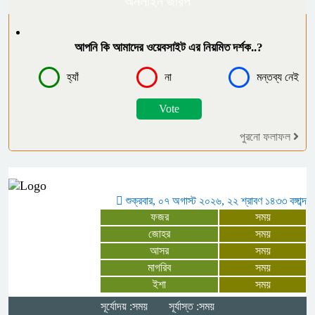
অনলাইন জরিপ
বোরহানউদ্দিনে পঞ্চম শ্রেণির ছাত্রীকে
আপনি কি আমাদের ওয়েবসাইট এর নিয়মিত দর্শক..?
সংঘবদ্ধ ধর্ষণ ৫ কিশোরের বিরুদ্ধে মামলা,
আটক-৩
হ্যাঁ
না
মন্তব্য নেই
গাইবান্ধায় বৃষ্টিকে উপেক্ষা করে যথাযোগ্য
মর্যাদায় পালিত জুলাই গণঅভ্যুত্থান দিবস
পুরনো ফলাফল
মনপুরায় জুলাই গণঅভ্যুত্থান দিবস
উপলক্ষে আলোচনা সভা অনুষ্ঠিত
শুক্রবার, ০৭ অগাস্ট ২০২৬, ২২ শ্রাবণ ১৪৩৩ বঙ্গাব্দ
ফজর
সময়
“জুলাই সনদের প্রত্যেকটি অক্ষর বাস্তবায়ন
জোহর
সময়
আসর
সময়
করবে সরকার” – প্রতিমন্ত্রী ফরহাদ হোসেন
মাগরিব
সময়
আজাদ
ইশা
সময়
সূর্যোদয় :সময়
সূর্যাস্ত :সময়
চার বিয়ের দাবির মধ্যেই আরেক নারীর ঘরে