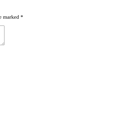
re marked
*