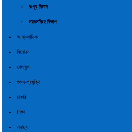
রংপুর বিভাগ
ময়মনসিংহ বিভাগ
আন্তর্জাতিক
বিনোদন
খেলাধুলা
তথ্য-প্রযুক্তি
চাকরি
শিক্ষা
স্বাস্থ্য