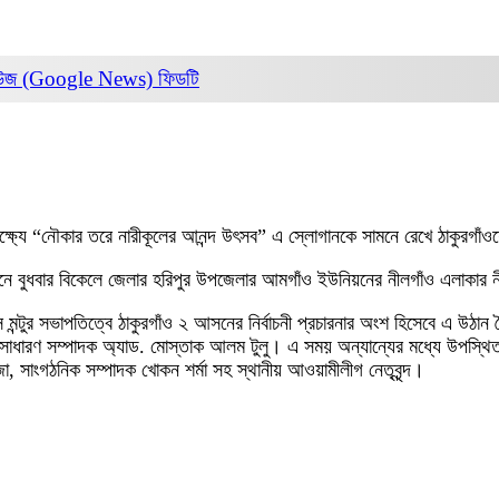
িউজ (Google News)
ফিডটি
লক্ষ্যে “নৌকার তরে নারীকূলের আনন্দ উৎসব” এ স্লোগানকে সামনে রেখে ঠাকুরগাঁও
োজনে বুধবার বিকেলে জেলার হরিপুর উপজেলার আমগাঁও ইউনিয়নের নীলগাঁও এলাকার নীল
মন্টুর সভাপতিত্বে ঠাকুরগাঁও ২ আসনের নির্বাচনী প্রচারনার অংশ হিসেবে এ উঠান
 সাধারণ সম্পাদক অ্যাড. মোস্তাক আলম টুলু। এ সময় অন্যান্যের মধ্যে উপস্
া, সাংগঠনিক সম্পাদক খোকন শর্মা সহ স্থানীয় আওয়ামীলীগ নেতৃবৃন্দ।