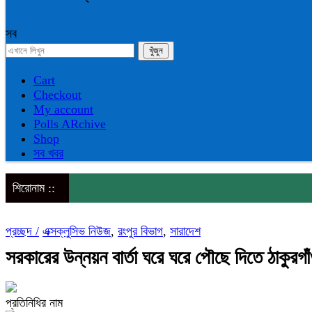
সব
Cart
Checkout
My account
Polls ARchive
Shop
সব খবর
শিরোনাম ::
প্রচ্ছদ /
এক্সক্লুসিভ নিউজ
,
রংপুর বিভাগ
,
সারাদেশ
সরকারের উন্নয়ন বার্তা ঘরে ঘরে পৌছে দিতে ঠাকুরগা
প্রতিনিধির নাম