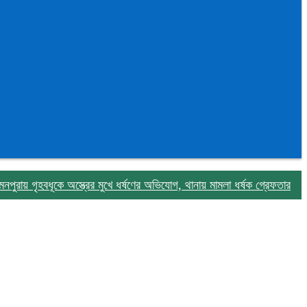
ৃহবধূকে অস্ত্রের মুখে ধর্ষণের অভিযোগ, থানায় মামলা ধর্ষক গ্রেফতার