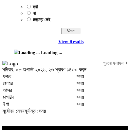
হ্যাঁ
না
মন্তব্য নেই
View Results
Loading ...
পুরনো ফলাফল
শনিবার, ০৮ অগাস্ট ২০২৬, ২৩ শ্রাবণ ১৪৩৩ বঙ্গাব্দ
ফজর
সময়
জোহর
সময়
আসর
সময়
মাগরিব
সময়
ইশা
সময়
সূর্যোদয় :সময়
সূর্যাস্ত :সময়