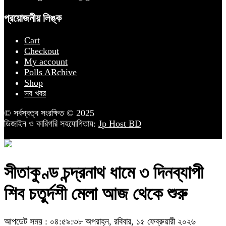
প্রয়োজনীয় লিঙ্ক
Cart
Checkout
My account
Polls ARchive
Shop
সব খবর
© সর্বস্বত্ব সংরক্ষিত © 2025
ডিজাইন ও কারিগরি সহযোগিতায়:
Jp Host BD
সীতাকুণ্ড চন্দ্রনাথ ধামে ৩ দিনব্যাপী
শিব চতুর্দশী মেলা আজ থেকে শুরু
আপডেট সময় : ০৪:৫৯:৩৮ অপরাহ্ন, রবিবার, ১৫ ফেব্রুয়ারী ২০২৬