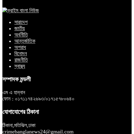
সারাদেশ
জাতীয়
অর্থনীতি
আন্তর্জাতিক
অপরাধ
বিনোদন
রাজনীতি
স্বাস্থ্য
সম্পাদক মন্ডলী
এম এ হান্নান
ফোন : ০১৭১১৭৪২৬৯৩/০১৭১৫৭৮০৬৪০
যোগাযোগের ঠিকানা
ঠিকানা,মতিঝিল,ঢাকা
crimebanglanews24@gmail.com