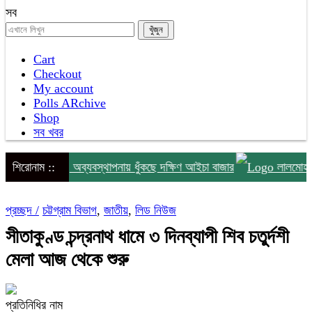
সব
Cart
Checkout
My account
Polls ARchive
Shop
সব খবর
মিটি নেই, অব্যবস্থাপনায় ধুঁকছে দক্ষিণ আইচা বাজার
শিরোনাম ::
লালমোহনে বিএনপ
প্রচ্ছদ /
চট্টগ্রাম বিভাগ
,
জাতীয়
,
লিড নিউজ
সীতাকুণ্ড চন্দ্রনাথ ধামে ৩ দিনব্যাপী শিব চতুর্দশী
মেলা আজ থেকে শুরু
প্রতিনিধির নাম