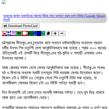
আজকের জার্নাল অনলাইনের সর্বশেষ নিউজ পেতে অনুসরণ করুন
গুগল নিউজ (Google News)
ফিডটি
📸 Download PhotoCard
৪৬২
চট্টগ্রামের সীতাকুণ্ডের চন্দ্রনাথ ধামে সনাতন ধর্মাবলম্বীদের অন্যতম প্রধান
ধর্মীয় উৎসব শিব চতুর্দশী মেলা আনুষ্ঠানিকভাবে শুরু হয়েছে। প্রায় ৩০০ বছরের
ঐতিহ্যবাহী এই মেলাটি ঘিরে সীতাকুণ্ডের মঠ-মন্দির ও পাহাড়ী এলাকায় এখন
উৎসবের আমেজ।
​আজ রোববার সকাল থেকে মেলার আনুষ্ঠানিকতা শুরু হয়েছে। সীতাকুণ্ড শংকর
মঠ ও মিশনের অধ্যক্ষ স্বামী তপনানন্দ গিরি মহারাজ মেলার উদ্বোধন করেন।
বিকেল ৫টা ৪ মিনিট ৪৫ সেকেন্ড থেকে শিব চতুর্দশী তিথি শুরু হয়েছে, যা
আগামীকাল সোমবার বিকেল ৫টা ৩৪ মিনিট পর্যন্ত স্থায়ী হবে।
​তিন দিনব্যাপী এই মেলা চলবে আগামী মঙ্গলবার পর্যন্ত। তবে মূল ভিড় থাকবে
আজ রাতে এবং আগামীকাল ভোরে।
​পুণ্যার্থীরা সাধারণত পাহাড়ের পাদদেশে অবস্থিত ব্যাসকুণ্ডে স্নান ও তর্পণ করে