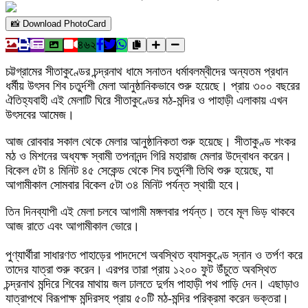
📸 Download PhotoCard
৪৬২
চট্টগ্রামের সীতাকুণ্ডের চন্দ্রনাথ ধামে সনাতন ধর্মাবলম্বীদের অন্যতম প্রধান
ধর্মীয় উৎসব শিব চতুর্দশী মেলা আনুষ্ঠানিকভাবে শুরু হয়েছে। প্রায় ৩০০ বছরের
ঐতিহ্যবাহী এই মেলাটি ঘিরে সীতাকুণ্ডের মঠ-মন্দির ও পাহাড়ী এলাকায় এখন
উৎসবের আমেজ।
​আজ রোববার সকাল থেকে মেলার আনুষ্ঠানিকতা শুরু হয়েছে। সীতাকুণ্ড শংকর
মঠ ও মিশনের অধ্যক্ষ স্বামী তপনানন্দ গিরি মহারাজ মেলার উদ্বোধন করেন।
বিকেল ৫টা ৪ মিনিট ৪৫ সেকেন্ড থেকে শিব চতুর্দশী তিথি শুরু হয়েছে, যা
আগামীকাল সোমবার বিকেল ৫টা ৩৪ মিনিট পর্যন্ত স্থায়ী হবে।
​তিন দিনব্যাপী এই মেলা চলবে আগামী মঙ্গলবার পর্যন্ত। তবে মূল ভিড় থাকবে
আজ রাতে এবং আগামীকাল ভোরে।
​পুণ্যার্থীরা সাধারণত পাহাড়ের পাদদেশে অবস্থিত ব্যাসকুণ্ডে স্নান ও তর্পণ করে
তাদের যাত্রা শুরু করেন। এরপর তারা প্রায় ১২০০ ফুট উঁচুতে অবস্থিত
চন্দ্রনাথ মন্দিরে শিবের মাথায় জল ঢালতে দুর্গম পাহাড়ী পথ পাড়ি দেন। এছাড়াও
যাত্রাপথে বিরূপাক্ষ মন্দিরসহ প্রায় ৫০টি মঠ-মন্দির পরিক্রমা করেন ভক্তরা।