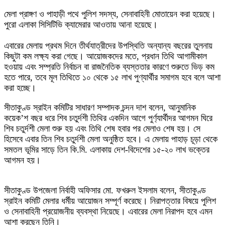
মেলা প্রাঙ্গণ ও পাহাড়ী পথে পুলিশ সদস্য, সেনাবাহিনী মোতায়েন করা হয়েছে।
পুরো এলাকা সিসিটিভি ক্যামেরার আওতায় আনা হয়েছে।
​এবারের মেলায় প্রথম দিনে তীর্থযাত্রীদের উপস্থিতি অন্যান্য বছরের তুলনায়
কিছুটা কম লক্ষ্য করা গেছে। আয়োজকদের মতে, প্রধান তিথি আগামীকাল
হওয়ায় এবং সম্প্রতি নির্বাচন বা রাজনৈতিক ব্যস্ততার কারণে শুরুতে ভিড় কম
হতে পারে, তবে মূল তিথিতে ১০ থেকে ১৫ লাখ পুণ্যার্থীর সমাগম হবে বলে আশা
করা হচ্ছে।
সীতাকুণ্ড স্রাইন কমিটির সাধারণ সম্পাদক চন্দন দাশ বলেন, আনুমানিক
কয়েক’শ বছর ধরে শিব চতুর্দশী তিথির একদিন আগে পুর্ণ্যার্থীদর আগমন ঘিরে
শিব চতুর্দশী মেলা শুরু হয় এবং তিথি শেষ হবার পর মেলাও শেষ হয়। সে
হিসেবে এবার তিন শিব চতুর্দশী মেলা অনুষ্ঠিত হবে। এ মেলায় পাহাড় চূড়া থেকে
সমতল ভূমির সাড়ে তিন কি.মি. এলাকায় দেশ-বিদেশের ১৫-২০ লাখ ভক্তের
আগমন হয়।
সীতাকুণ্ড উপজেলা নির্বাহী অফিসার মো. ফখরুল ইসলাম বলেন, সীতাকুণ্ড
স্রাইন কমিটি মেলার ধর্মীয় আয়োজন সম্পূর্ণ করেছে। নিরাপত্তার বিষয়ে পুলিশ
ও সেনাবাহিনী প্রয়োজনীয় ব্যবস্থা নিয়েছে। এবারের মেলা নিরাপদ হবে এমন
আশা করছেন তিনি।