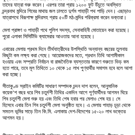
তাদের যাত্রা শুরু করেন। এরপর তারা প্রায় ১২০০ ফুট উঁচুতে অবস্থিত
চন্দ্রনাথ মন্দিরে শিবের মাথায় জল ঢালতে দুর্গম পাহাড়ী পথ পাড়ি দেন। এছাড়াও
যাত্রাপথে বিরূপাক্ষ মন্দিরসহ প্রায় ৫০টি মঠ-মন্দির পরিক্রমা করেন ভক্তরা।
মেলা প্রাঙ্গণ ও পাহাড়ী পথে পুলিশ সদস্য, সেনাবাহিনী মোতায়েন করা হয়েছে।
পুরো এলাকা সিসিটিভি ক্যামেরার আওতায় আনা হয়েছে।
​এবারের মেলায় প্রথম দিনে তীর্থযাত্রীদের উপস্থিতি অন্যান্য বছরের তুলনায়
কিছুটা কম লক্ষ্য করা গেছে। আয়োজকদের মতে, প্রধান তিথি আগামীকাল
হওয়ায় এবং সম্প্রতি নির্বাচন বা রাজনৈতিক ব্যস্ততার কারণে শুরুতে ভিড় কম
হতে পারে, তবে মূল তিথিতে ১০ থেকে ১৫ লাখ পুণ্যার্থীর সমাগম হবে বলে আশা
করা হচ্ছে।
সীতাকুণ্ড স্রাইন কমিটির সাধারণ সম্পাদক চন্দন দাশ বলেন, আনুমানিক
কয়েক’শ বছর ধরে শিব চতুর্দশী তিথির একদিন আগে পুর্ণ্যার্থীদর আগমন ঘিরে
শিব চতুর্দশী মেলা শুরু হয় এবং তিথি শেষ হবার পর মেলাও শেষ হয়। সে
হিসেবে এবার তিন শিব চতুর্দশী মেলা অনুষ্ঠিত হবে। এ মেলায় পাহাড় চূড়া থেকে
সমতল ভূমির সাড়ে তিন কি.মি. এলাকায় দেশ-বিদেশের ১৫-২০ লাখ ভক্তের
আগমন হয়।