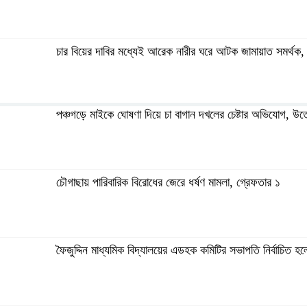
চার বিয়ের দাবির মধ্যেই আরেক নারীর ঘরে আটক জামায়াত সমর্থক, 
পঞ্চগড়ে মাইকে ঘোষণা দিয়ে চা বাগান দখলের চেষ্টার অভিযোগ, উত
দক্ষিণ আইচায় কর্মজীবনের অবসানে সম্মাননা ও ভালোবাসায় সিক্ত ত
চৌগাছায় পারিবারিক বিরোধের জেরে ধর্ষণ মামলা, গ্রেফতার ১
ফৈজুদ্দিন মাধ্যমিক বিদ্যালয়ের এডহক কমিটির সভাপতি নির্বাচিত 
ফৈজুদ্দিন মাধ্যমিক বিদ্যালয়ের এডহক কমিটির সভাপতি নির্বাচিত 
রাজধানীর তিন ক্যাম্পাসে ছাত্রদল-শিবির সংঘর্ষ, উত্তেজনায় দিন