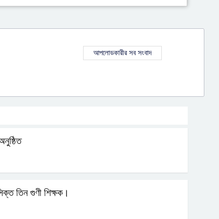
আপলোডকারীর সব সংবাদ
নুষ্ঠিত
িক্ত তিন গুণী শিক্ষক।