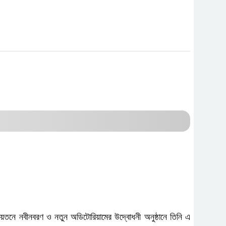
িলনায়তনে নবীনবরণ ও নতুন অডিটোরিয়ামের উদ্বোধনী অনুষ্ঠানে তিনি এ