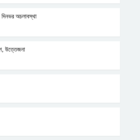
য় দিনভর অচলাবস্থা
োগ, উত্তেজনা