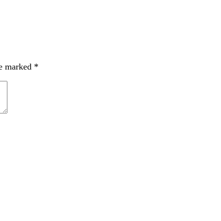
re marked
*