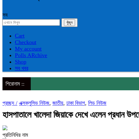
সব
Cart
Checkout
My account
Polls ARchive
Shop
সব খবর
শিরোনাম ::
প্রচ্ছদ /
এক্সক্লুসিভ নিউজ
,
জাতীয়
,
ঢাকা বিভাগ
,
লিড নিউজ
হাসপাতালে খালেদা জিয়াকে দেখে এলেন প্রধান উপদেষ
প্রতিনিধির নাম