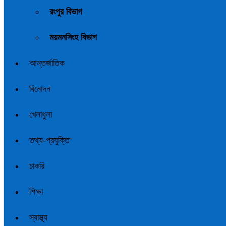
রংপুর বিভাগ
ময়মনসিংহ বিভাগ
আন্তর্জাতিক
বিনোদন
খেলাধুলা
তথ্য-প্রযুক্তি
চাকরি
শিক্ষা
স্বাস্থ্য