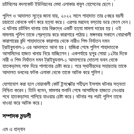
চাটখিলের বদলকোট ইউনিয়নের মেঘা এলাকার বাবুল হোসেনের ছেলে।
পুলিশ ও আদালত সূত্রে জানা যায়, ২০২২ সালে শাহাদাত তার ৫বছর বয়সী
চাচাতো বোনকে ধর্ষণ করে হত্যা করে। এরপর মরদেহ বস্তায় ভরে ফেলে দেন।
এ ঘটনায় চাটখিল থানায় তার বিরুদ্ধে একটি হত্যা মামলা দায়ের হয়। ওই
মামলায় পুলিশ তাকে গ্রেপ্তার করে কারাগারে পাঠায়। মঙ্গলবার সকালে নোয়াখালী
কারাগারের বন্দি শাহাদাতকে কারাগার থেকে নারীও শিশু নির্যাতন দমন
ট্রাইব্যুনাল-১ এর আদালতে আনা হয়। হাজিরা শেষে পুলিশ শাহাদাতকে
আসামিদের হাজত খানায় নিয়ে যাচ্ছিলেন। একপর্যায়ে দুপুর সোয়া ১২টার দিকে
নারী ও শিশু নির্যাতন দমন ট্রাইব্যুনাল-১ আদালতের দোতলা ভবন থেকে
হাতকড়াসহ লাফ দিয়ে পালানোর চেষ্টা করে। পরে স্থানীয়দের সহায়তায় তাকে
আদালত ভবনের ফটক এলাকা থেকে তাকে আটক করে পুলিশ।
যোগাযোগ করা হলে নোয়াখালী কোর্ট ইন্সপেক্টর শহীদুল ইসলাম ঘটনার সত্যতা
নিশ্চিত করেন। তিনি বলেন, মামলার শুনানি শেষে আসামিকে হাজতে নেওয়ার
পথে হাতকড়াসহ পালিয়ে যাওয়ার চেষ্টা করে। ঘটনার পর পরই পুলিশ তাকে
ধাওয়া করে আটক করে।
সম্পাদক মন্ডলী
এম এ হান্নান