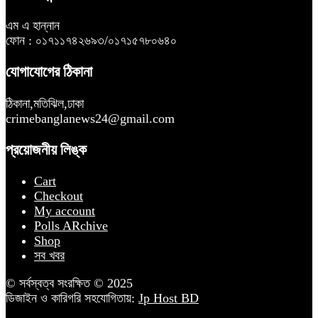
এম এ হান্নান
ফোন : ০১৭১১৭৪২৬৯৩/০১৭১৫৭৮০৬৪০
যোগাযোগের ঠিকানা
ঠিকানা,মতিঝিল,ঢাকা
crimebanglanews24@gmail.com
প্রয়োজনীয় লিঙ্ক
Cart
Checkout
My account
Polls ARchive
Shop
সব খবর
© সর্বস্বত্ব সংরক্ষিত © 2025
ডিজাইন ও কারিগরি সহযোগিতায়:
Jp Host BD