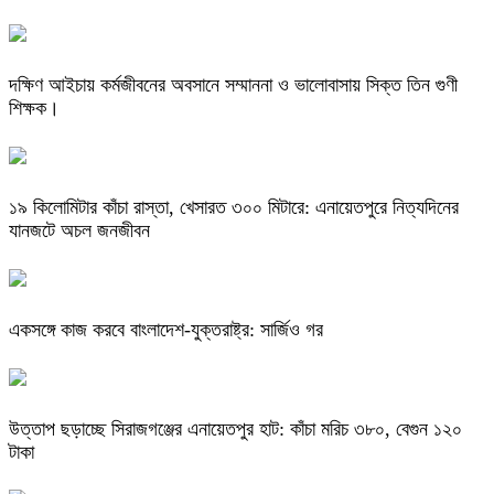
দক্ষিণ আইচায় কর্মজীবনের অবসানে সম্মাননা ও ভালোবাসায় সিক্ত তিন গুণী
শিক্ষক।
​১৯ কিলোমিটার কাঁচা রাস্তা, খেসারত ৩০০ মিটারে: এনায়েতপুরে নিত্যদিনের
যানজটে অচল জনজীবন
একসঙ্গে কাজ করবে বাংলাদেশ-যুক্তরাষ্ট্র: সার্জিও গর
উত্তাপ ছড়াচ্ছে সিরাজগঞ্জের এনায়েতপুর হাট: কাঁচা মরিচ ৩৮০, বেগুন ১২০
টাকা