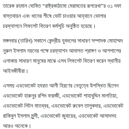
তারেক রহমান ঘোষিত “রাষ্ট্রকাঠামো মেরামতের রূপরেখা”র ৩১ দফা
বাস্তবায়ন এবং ধানের শীষে ভোট চাওয়ার আহ্বানে ভোলার
চরফ্যাশনে লিফলেট বিতরণ কর্মসূচি অনুষ্ঠিত হয়েছে।
মঙ্গলবার (তারিখ) সকালে কেন্দ্রীয় যুবদলের সাধারণ সম্পাদক মোহাম্মদ
নুরুল ইসলাম নয়নের পক্ষে চরফ্যাশন আদালত প্রাঙ্গণ ও আশপাশের
এলাকায় সাধারণ মানুষের মাঝে এসব লিফলেট বিতরণ করেন স্থানীয়
আইনজীবীরা।
এসময় এডভোকেট হযরত আলী হিরণের নেতৃত্বে উপস্থিত ছিলেন
এডভোকেট হারুনুর রশিদ ফরাজী, এডভোকেট শাহাবুদ্দিন মালতিয়া,
এডভোকেট লিটন মাতব্বর, এডভোকেট রুবেল তালুকদার, এডভোকেট
রাকিবুল ইসলাম মুন্সী, এডভোকেট জুবায়ের, এডভোকেট আসাদসহ
আরও অনেকে।