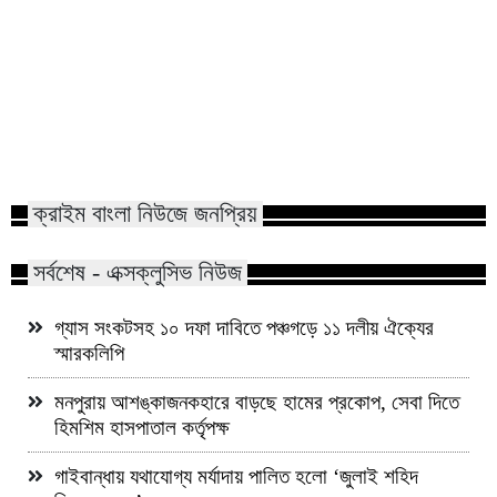
লালমোহনে ৩ দিনব্যাপী বৃক্ষমেলার
মাতারবাড়ি মেগা প্রকল্প 
উদ্বোধন
প্রধানমন্ত্রী, রোপণ কর
চেম্বারের জুতা নিয়ে প
ভোলা জেলার মাসিক কল্যাণ সভায় শ্রেষ্ঠ
স্বজনের সাথে চিকিৎসক 
সার্জেন্ট নির্বাচিত হলেন সুজন হাওলাদার
অসদাচারণের অভিযোগ
ক্রাইম বাংলা নিউজে জনপ্রিয়
সর্বশেষ - এক্সক্লুসিভ নিউজ
গ্যাস সংকটসহ ১০ দফা দাবিতে পঞ্চগড়ে ১১ দলীয় ঐক্যের
স্মারকলিপি
মনপুরায় আশঙ্কাজনকহারে বাড়ছে হামের প্রকোপ, সেবা দিতে
হিমশিম হাসপাতাল কর্তৃপক্ষ
গাইবান্ধায় যথাযোগ্য মর্যাদায় পালিত হলো ‘জুলাই শহিদ