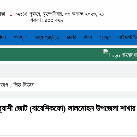
াকা
০৫:৪৪ পূর্বাহ্ন, বৃহস্পতিবার, ০৬ অগাস্ট ২০২৬, ২১
শ্রাবণ ১৪৩৩ বঙ্গাব্দ
োদন
খেলাধুলা
তথ্য-প্রযুক্তি
চাকরি
শিক্ষা
স্বাস্থ্য
লাইফস্টাই
গাইবান্ধায় বৃষ্ট
িভাগ
লিড নিউজ
,
্যাশী জোট (বাবেশিকফো) লালমোহন উপজেলা শাখার