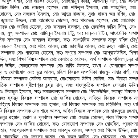
ুল বাশার, মোঃ জাকির হোসেন, মোঃহুমায়ুন কবির, অভিমান্য দাশ, মোঃ কামাল 
 নাজিম উদ্দিন, মোঃ নাজমুল হোসেন, মোঃ শফিকুল ইসলাম, মোঃ শামছুদ্দিন, মো
হোসেন, মোঃ নজরুল ইসলাম, মোঃ আব্দুর রাজ্জাক, মুহাঃ হারুন অর রশিদ, মোঃ
ল জুমলাত উজ্জল, মোঃ আনোয়ার হোসেন, মোঃ পারভেজ হোসেন, মোঃ মোতাহার 
সম্পাদক মোঃ জাকির হোসেন, মোঃ কামরুল ইসলাম, মোঃ রেজাউল করিম লিটন, মোঃ 
ম, যুগ্ম সম্পাদক মোঃ আমিনুল ইসলাম লিটু, আঃ মান্নান লিটন, সাংগঠনিক সম্প
িক সম্পাদক মোঃ কামরুল ইসলাম, সহঃ সাংগঠনিক সম্পাদক মামুন রশিদ চৌধু
নজরুল ইসলাম, মোঃ শাহে আলম, মোঃ জাহাঙ্গীর আলম, মোঃ রুহুল আমিন, মোঃ
সম্পাদক মোঃ পারভেজ হোসেন, সহঃ দপ্তর সম্পাদক মোঃ আশ্রাফউদ্দিন, শিক্ষ
দ্দিন, সহঃ শিক্ষা বিষঃসম্পাদক মোঃ বেলায়েত হোসেন, অর্থ সম্পাদক পরিমল চন্দ্র 
াল উদ্দিন, সেচ্ছাসেবক সম্পাদক মোঃ হাবিব উল্লাহ, তথ্য ও যোগাযোগ সম্প
 ও যোগাযোগ মোঃ নুরে আলম, মহিলা বিষয়ক সম্পাদিকা নাজমুন নাহার ঝর্ণা, সহ
, ক্রিড়া সম্পাদক সেলিনা আক্তার, মোঃসোহরাব উদ্দিন মোকিম, সহঃ ক্রিড়া সম্প
তিক সম্পাদক দ্বীপেশ্বর চন্দ্র দাস, সহঃ সাংস্কৃতিক সম্পাদক সোহরাব উদ্দি
 সিরাজুল ইসলাম, সহঃ সমাজকল্যান সম্পাদক মোঃ গিয়াসউদ্দিন, স্বাস্থ্য বিষয়ক 
 স্বাস্থ্য বিষয়ক সম্পাদক মোঃ জাকির হোসেন, সাহিত্য বিষয়ক সম্পাদক ম
িত্য বিষয়ক সম্পাদক মোঃ হাসান, ধর্ম বিষয়ক সম্পাদক মোঃ মহিউদ্দিন, সহঃ ধর্
ৃষি বিষয়ক সম্পাদক মোঃ শাহে আলম, আইন বিষয়ক সম্পাদক মোঃ মাকসুদুর রহমান
লুর রহমান, ত্রাণ ও পুনর্বাসন সম্পাদক মোঃ মেরাজ হোসেন, শ্রম বিষয়ক সম্প
 সম্পাদক মোঃ জাকির হোসেন, সহঃ যোগাযোগ সম্পাদক মোঃ মোহসিন, প্রকাশন
য়হান, সহঃপ্রকাশনা সম্পাদক মোঃ মাকসুদ আলম, সদস্য মোঃ গিয়াস উদ্দিন, মোঃ
 শাহাবুদ্দিন, মোঃ ফজলুর রহমান, মোঃ রুহুল আমিন, মোঃ মোস্তফা, মোঃ মামুনু