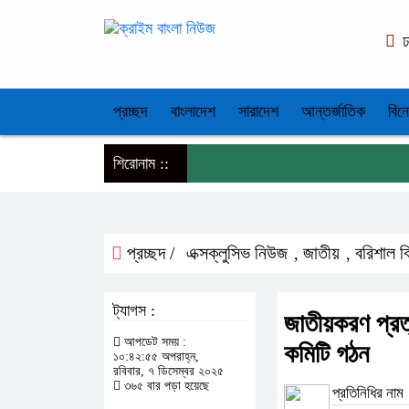
ঢ
প্রচ্ছদ
বাংলাদেশ
সারাদেশ
আন্তর্জাতিক
বিন
শিরোনাম ::
প্রচ্ছদ /
এক্সক্লুসিভ নিউজ
জাতীয়
বরিশাল ব
,
,
ট্যাগস :
জাতীয়করণ প্রত
আপডেট সময় :
কমিটি গঠন
১০:৪২:৫৫ অপরাহ্ন,
রবিবার, ৭ ডিসেম্বর ২০২৫
৩৬৫ বার পড়া হয়েছে
প্রতিনিধির নাম