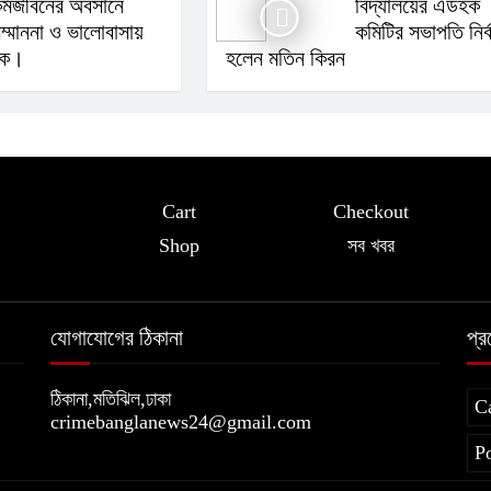
র্মজীবনের অবসানে
বিদ্যালয়ের এডহক
ম্মাননা ও ভালোবাসায়
কমিটির সভাপতি নির্
্ষক।
হলেন মতিন কিরন
Cart
Checkout
Shop
সব খবর
যোগাযোগের ঠিকানা
প্
ঠিকানা,মতিঝিল,ঢাকা
C
crimebanglanews24@gmail.com
P