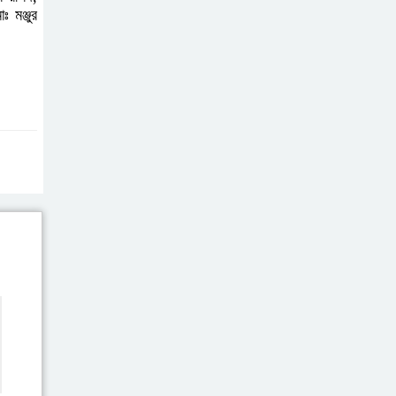
পঞ্চগড়ে মাইকে ঘোষণা
 মঞ্জুর
দিয়ে চা বাগান দখলের
চেষ্টার অভিযোগ,
উত্তেজনা
কুষ্টিয়ায় ৬ হাজার পিস
ইয়াবাসহ বাসের
সুপারভাইজার আটক
তরুণ উদ্ভাবকরাই
বাংলাদেশের ভবিষ্যৎ :
প্রধানমন্ত্রী