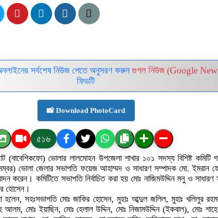
অনলাইনের সর্বশেষ নিউজ পেতে অনুসরণ করুন
গুগল নিউজ (Google New
ফিডটি
📸 Download PhotoCard
৫১৬
োট (বাবেশিকফো) ভোলার লালমোহন উপজেলা শাখার ১০১ সদস্য বিশিষ্ট কমিটি 
েম্বর) ভোলা জেলার সভাপতি ফয়েজ আহাম্মদ ও সাধারণ সম্পাদক মো. ইমরান 
োদন করেন। কমিটিতে সভাপতি নির্বাচিত করা হয় মোঃ নাজিমউদ্দিন মনু ও সাধারণ 
গীর হোসেন।
রা হলেন, সহঃসভাপতি মোঃ জাকির হোসেন, মুহাঃ আব্দুল জলিল, মুহাঃ খলিলুর রহম
হে আলম, মোঃ ইয়াছিন, মোঃ হেলাল উদ্দিন, মোঃ নিজামউদ্দিন (ইকবাল), মোঃ শা