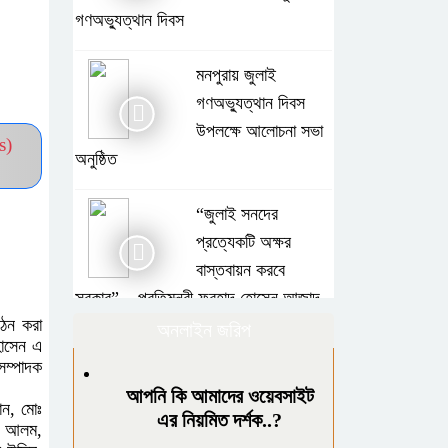
গণঅভ্যুত্থান দিবস
মনপুরায় জুলাই
গণঅভ্যুত্থান দিবস
উপলক্ষে আলোচনা সভা
s)
অনুষ্ঠিত
“জুলাই সনদের
প্রত্যেকটি অক্ষর
বাস্তবায়ন করবে
সরকার” – প্রতিমন্ত্রী ফরহাদ হোসেন আজাদ
গঠন করা
অনলাইন জরিপ
হোসেন এ
চার বিয়ের দাবির মধ্যেই
সম্পাদক
আরেক নারীর ঘরে আটক
আপনি কি আমাদের ওয়েবসাইট
ান, মোঃ
জামায়াত সমর্থক, থানায়
এর নিয়মিত দর্শক..?
হে আলম,
সোপর্দ