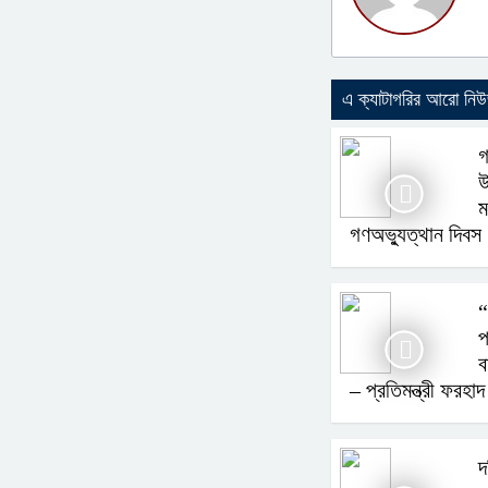
এ ক্যাটাগরির আরো নি
গ
উ
ম
গণঅভ্যুত্থান দিবস
“
প
ব
– প্রতিমন্ত্রী ফর
দ