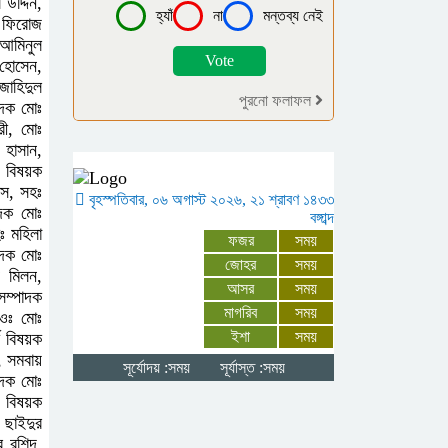
উদ্দিন,
হ্যাঁ
না
মন্তব্য নেই
ঃ ফিরোজ
দক্ষিণ আইচায়
 আমিনুল
হোসেন,
কর্মজীবনের অবসানে
জাহিদুল
সম্মাননা ও ভালোবাসায়
পুরনো ফলাফল
াদক মোঃ
সিক্ত তিন গুণী শিক্ষক।
রী, মোঃ
 হাসান,
া বিষয়ক
ফৈজুদ্দিন মাধ্যমিক
দাস, সহঃ
বৃহস্পতিবার, ০৬ অগাস্ট ২০২৬, ২১ শ্রাবণ ১৪৩৩
বিদ্যালয়ের এডহক
াদক মোঃ
বঙ্গাব্দ
ঃ মহিলা
কমিটির সভাপতি নির্বাচিত
ফজর
সময়
াদক মোঃ
জোহর
সময়
হলেন মতিন কিরন
ন মিলন,
আসর
সময়
সম্পাদক
মাগরিব
সময়
াওঃ মোঃ
রাজধানীর তিন ক্যাম্পাসে
ইশা
সময়
ম বিষয়ক
ছাত্রদল-শিবির সংঘর্ষ,
, সমবায়
সূর্যোদয় :সময়
সূর্যাস্ত :সময়
উত্তেজনায় দিনভর
াদক মোঃ
া বিষয়ক
অচলাবস্থা
 ছাইদুর
র রশিদ,