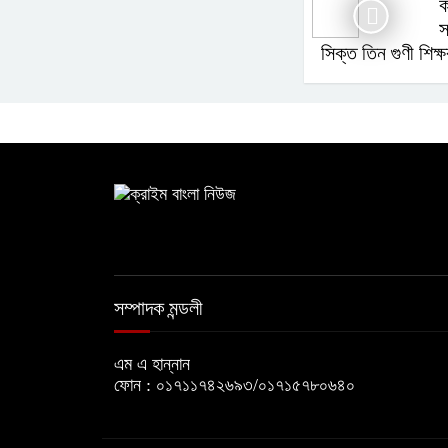
ক
স
সিক্ত তিন গুণী শিক
সম্পাদক মন্ডলী
এম এ হান্নান
ফোন : ০১৭১১৭৪২৬৯৩/০১৭১৫৭৮০৬৪০