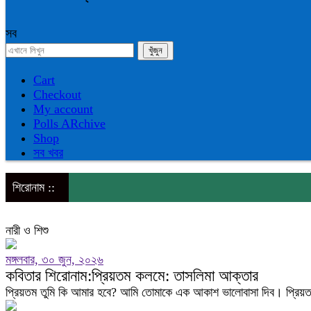
সব
Cart
Checkout
My account
Polls ARchive
Shop
সব খবর
শিরোনাম ::
নারী ও শিশু
মঙ্গলবার, ৩০ জুন, ২০২৬
কবিতার শিরোনাম:প্রিয়তম কলমে: তাসলিমা আক্তার
প্রিয়তম তুমি কি আমার হবে? আমি তোমাকে এক আকাশ ভালোবাসা দিব। প্রিয়ত