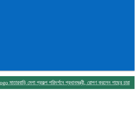
ারবাড়ি মেগা প্রকল্প পরিদর্শনে প্রধানমন্ত্রী, রোপণ করলেন গাছের চারা