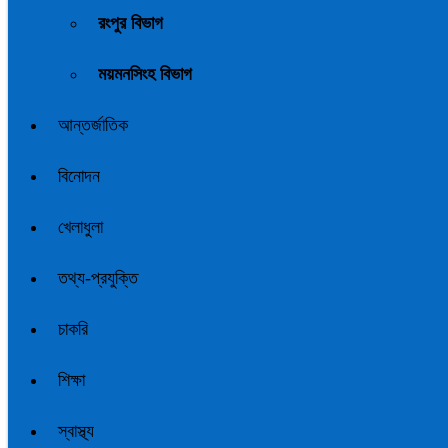
রংপুর বিভাগ
ময়মনসিংহ বিভাগ
আন্তর্জাতিক
বিনোদন
খেলাধুলা
তথ্য-প্রযুক্তি
চাকরি
শিক্ষা
স্বাস্থ্য