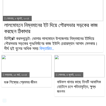
সোমবার, ৮ জুলাই, ২০২৪
লালমোহনে নিম্নমানের ইট দিয়ে পৌরসভার সড়কের কাজ
করছেন ঠিকাদার
ডিস্ট্রিক্ট করসপন্ডেন্ট: ভোলার লালমোহন উপজেলায় নিম্নমানের ইটদিয়ে
পৌরসভার সড়কের পূনঃনির্মাণের কাজ ইউপি চেয়ারম্যান আসাদ মেলকার।
দীর্ঘ দুই যুগের অধিক সময়
বিস্তারিত..
শুক্রবার, ১৫ মার্চ, ২০২৪
সোমবার, ৪ জুলাই, ২০২২
বাউফল থানার কাছে তিনটি আবাসিক
গুরু শিষ্যের প্রেমময় জীবন
হোটেলে চলে পতিতাবৃত্তি, ক্ষুব্ধ
জনগন