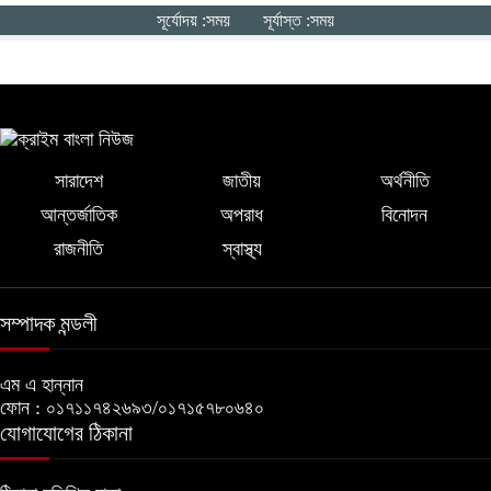
মনপুরায় গৃহবধূকে অস্ত্রের মুখে ধর্ষণের
সূর্যোদয় :সময়
সূর্যাস্ত :সময়
অভিযোগ, থানায় মামলা ধর্ষক গ্রেফতার
সারাদেশ
জাতীয়
অর্থনীতি
আন্তর্জাতিক
অপরাধ
বিনোদন
রাজনীতি
স্বাস্থ্য
সম্পাদক মন্ডলী
এম এ হান্নান
ফোন : ০১৭১১৭৪২৬৯৩/০১৭১৫৭৮০৬৪০
যোগাযোগের ঠিকানা