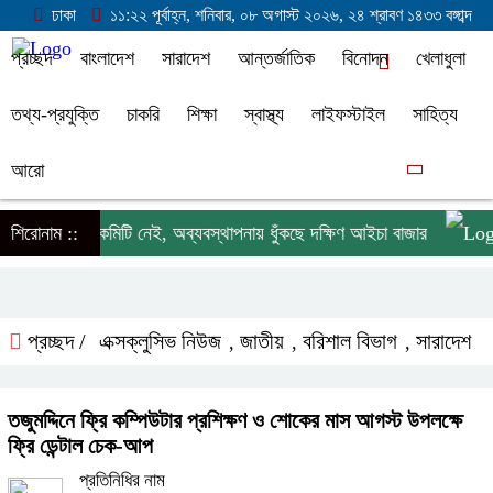
ঢাকা
১১:২২ পূর্বাহ্ন, শনিবার, ০৮ অগাস্ট ২০২৬, ২৪ শ্রাবণ ১৪৩৩ বঙ্গাব্দ
প্রচ্ছদ
বাংলাদেশ
সারাদেশ
আন্তর্জাতিক
বিনোদন
খেলাধুলা
তথ্য-প্রযুক্তি
চাকরি
শিক্ষা
স্বাস্থ্য
লাইফস্টাইল
সাহিত্য
আরো
৯ বছর ধরে কমিটি নেই, অব্যবস্থাপনায় ধুঁকছে দক্ষিণ আইচা বাজার
শিরোনাম ::
ল
প্রচ্ছদ /
এক্সক্লুসিভ নিউজ
জাতীয়
বরিশাল বিভাগ
সারাদেশ
,
,
,
তজুমদ্দিনে ফ্রি কম্পিউটার প্রশিক্ষণ ও শোকের মাস আগস্ট উপলক্ষে
ফ্রি ডেন্টাল চেক-আপ
প্রতিনিধির নাম