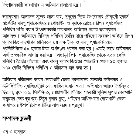
উৎপাদনকারী কারখানার এ অভিযান চালানো হয়।
ভ্রাম্যমাণ আদালত সূত্রে জানা যায়, দুপুরের দিকে উপজেলার চৌমুহনী হকার্স
মার্কেটের বাবলু প্যাকেজিংয়ের গোডাউন ও ব্যাংক রোডের রিপন প্যাকেজিং
পলিথিন শপিং ব্যাগ উৎপাদনকারী কারখানার অভিযান চালায় ভ্রাম্যমাণ
আদালত। অভিযানে নিষিদ্ধ পলিথিন তৈরির দায়ে পরিবেশ সংরক্ষণ আইনে রিপন
প্যাকেজিং কারখানার মালিককে ছয় লক্ষ টাকা ও বাবলু প্যাকেজিংয়ের
প্রতিনিধিকে ৫০ হাজার টাকা অর্থদণ্ড প্রদান করা হয়। একই সাথে জরিমানার
অর্থ তাৎক্ষণিক আদায় করা হয়। এছাড়া রিপন প্যাকেজিং থেকে ২০০ কেজি
পলিথিন তৈরির কাঁচামাল এবং বাবলু প্যাকেজিংয়ের গোডাউন থেকে ১৩ হাজার
৯৭৯ কেজি নিষিদ্ধ পলিথিন ও কাঁচামাল জব্দ করা হয়।
অভিযান পরিচালনা করেন নোয়াখালী জেলা প্রশাসনের সহকারী কমিশনার ও
এক্সিকিউটিভ ম্যাজিস্ট্রেট মো. ফাহিম হাসান খান। অভিযানে আরও উপস্থিত
ছিলেন, র‍্যাব-১১, সিপিসি-৩, নোয়াখালীর সিনিয়র সহকারী পুলিশ সুপার কোম্পানি
কমান্ডার (ভারপ্রাপ্ত) মিঠুন কুমার কুন্ডু, পরিবেশ অধিদপ্তর নোয়াখালী জেলা
কার্যালয়ের উপপরিচালক মিহির লাল সরদার প্রমূখ।
সম্পাদক মন্ডলী
এম এ হান্নান