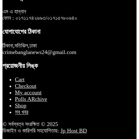
এম এ হান্নান
ফোন : ০১৭১১৭৪২৬৯৩/০১৭১৫৭৮০৬৪০
যোগাযোগের ঠিকানা
ঠিকানা,মতিঝিল,ঢাকা
crimebanglanews24@gmail.com
প্রয়োজনীয় লিঙ্ক
Cart
Checkout
My account
Polls ARchive
Shop
সব খবর
© সর্বস্বত্ব সংরক্ষিত © 2025
ডিজাইন ও কারিগরি সহযোগিতায়:
Jp Host BD