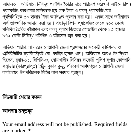
আদালত। অভিযানে নিষিদ্ধ পলিথিন তৈরির দায়ে পরিবেশ সংরক্ষণ আইনে রিপন
প্যাকেজিং কারখানার মালিককে ছয় লক্ষ টাকা ও বাবলু প্যাকেজিংয়ের
প্রতিনিধিকে ৫০ হাজার টাকা অর্থদণ্ড প্রদান করা হয়। একই সাথে জরিমানার
অর্থ তাৎক্ষণিক আদায় করা হয়। এছাড়া রিপন প্যাকেজিং থেকে ২০০ কেজি
পলিথিন তৈরির কাঁচামাল এবং বাবলু প্যাকেজিংয়ের গোডাউন থেকে ১৩ হাজার
৯৭৯ কেজি নিষিদ্ধ পলিথিন ও কাঁচামাল জব্দ করা হয়।
অভিযান পরিচালনা করেন নোয়াখালী জেলা প্রশাসনের সহকারী কমিশনার ও
এক্সিকিউটিভ ম্যাজিস্ট্রেট মো. ফাহিম হাসান খান। অভিযানে আরও উপস্থিত
ছিলেন, র‍্যাব-১১, সিপিসি-৩, নোয়াখালীর সিনিয়র সহকারী পুলিশ সুপার কোম্পানি
কমান্ডার (ভারপ্রাপ্ত) মিঠুন কুমার কুন্ডু, পরিবেশ অধিদপ্তর নোয়াখালী জেলা
কার্যালয়ের উপপরিচালক মিহির লাল সরদার প্রমূখ।
নিউজটি শেয়ার করুন
আপনার মন্তব্য
Your email address will not be published.
Required fields
are marked
*