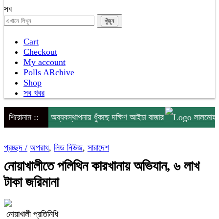
সব
Cart
Checkout
My account
Polls ARchive
Shop
সব খবর
মিটি নেই, অব্যবস্থাপনায় ধুঁকছে দক্ষিণ আইচা বাজার
শিরোনাম ::
লালমোহনে বিএনপ
প্রচ্ছদ /
অপরাধ
,
লিড নিউজ
,
সারাদেশ
নোয়াখালীতে পলিথিন কারখানায় অভিযান, ৬ লাখ
টাকা জরিমানা
নোয়াখালী প্রতিনিধি