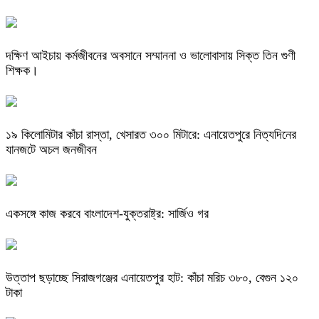
দক্ষিণ আইচায় কর্মজীবনের অবসানে সম্মাননা ও ভালোবাসায় সিক্ত তিন গুণী
শিক্ষক।
​১৯ কিলোমিটার কাঁচা রাস্তা, খেসারত ৩০০ মিটারে: এনায়েতপুরে নিত্যদিনের
যানজটে অচল জনজীবন
একসঙ্গে কাজ করবে বাংলাদেশ-যুক্তরাষ্ট্র: সার্জিও গর
উত্তাপ ছড়াচ্ছে সিরাজগঞ্জের এনায়েতপুর হাট: কাঁচা মরিচ ৩৮০, বেগুন ১২০
টাকা