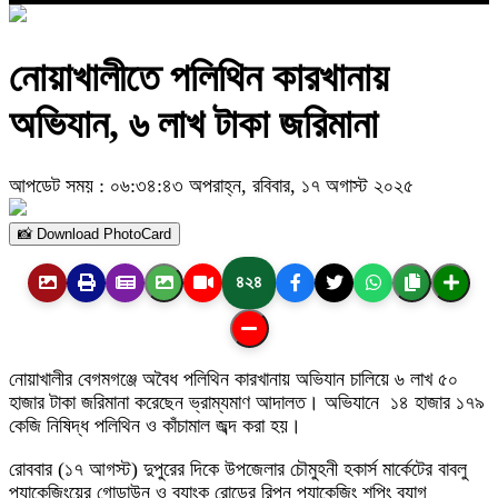
নোয়াখালীতে পলিথিন কারখানায়
অভিযান, ৬ লাখ টাকা জরিমানা
আপডেট সময় : ০৬:৩৪:৪৩ অপরাহ্ন, রবিবার, ১৭ অগাস্ট ২০২৫
📸 Download PhotoCard
৪২৪
নোয়াখালীর বেগমগঞ্জে অবৈধ পলিথিন কারখানায় অভিযান চালিয়ে ৬ লাখ ৫০
হাজার টাকা জরিমানা করেছেন ভ্রাম্যমাণ আদালত। অভিযানে ১৪ হাজার ১৭৯
কেজি নিষিদ্ধ পলিথিন ও কাঁচামাল জব্দ করা হয়।
রোববার (১৭ আগস্ট) দুপুরের দিকে উপজেলার চৌমুহনী হকার্স মার্কেটের বাবলু
প্যাকেজিংয়ের গোডাউন ও ব্যাংক রোডের রিপন প্যাকেজিং শপিং ব্যাগ