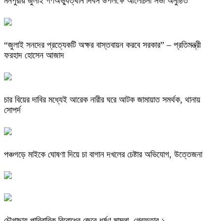
মনপুরায় জুলাই গণঅভ্যুত্থান দিবস উপলক্ষে আলোচনা সভা অনুষ্ঠিত
“জুলাই সনদের প্রত্যেকটি অক্ষর বাস্তবায়ন করবে সরকার” – প্রতিমন্ত্রী
ফরহাদ হোসেন আজাদ
চার বিয়ের দাবির মধ্যেই আরেক নারীর ঘরে আটক জামায়াত সমর্থক, থানায়
সোপর্দ
পঞ্চগড়ে মাইকে ঘোষণা দিয়ে চা বাগান দখলের চেষ্টার অভিযোগ, উত্তেজনা
চৌগাছায় পারিবারিক বিরোধের জেরে ধর্ষণ মামলা, গ্রেফতার ১