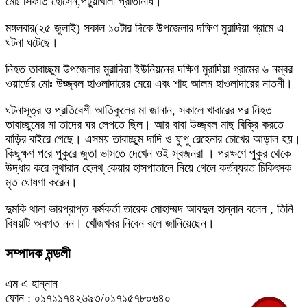
মোঃ সিফাত হোসেন,পটুয়াখালী প্রতিনিধি।
মঙ্গলবার(২৫ জুলাই) সকাল ১০টার দিকে উপজেলার দক্ষিণ মুরাদিয়া গ্রামে এ
ঘটনা ঘটেছে।
নিহত তাবাচ্ছুম উপজেলার মুরাদিয়া ইউনিয়নের দক্ষিণ মুরাদিয়া গ্রামের ৬ নম্বর
ওয়ার্ডের মোঃ উজ্জ্বল হাওলাদারের মেয়ে এবং শাহ আলম হাওলাদারের নাতনী।
ঘটনাসূত্র ও প্রতিবেশী আতিকুলের মা জানান, সকালে খাবারের পর নিহত
তাবাচ্ছুমের মা তাদের ঘর লেপতে ছিল। আর বাবা উজ্জ্বল মাছ বিক্রি করতে
বাড়ির বাইরে গেছে। এসময় তাবাচ্ছুম দাদি ও ফুপু রেহেনার চোখের আড়াল হয়।
কিছুক্ষণ পরে পুকুরে জুতা ভাসতে দেখেন ওই স্বজনরা । পরক্ষণে পুকুর থেকে
উদ্ধার করে লুথারান হেলথ্ কেয়ার হাসপাতালে নিয়ে গেলে কর্তব্যরত চিকিৎসক
মৃত ঘোষণা করেন।
দুমকি থানা ভারপ্রাপ্ত কর্মকর্তা তারেক মোহাম্মদ আবদুল হান্নান বলেন , তিনি
বিষয়টি অবগত নন। খোঁজখবর নিবেন বলে জানিয়েছেন।
সম্পাদক মন্ডলী
এম এ হান্নান
ফোন : ০১৭১১৭৪২৬৯৩/০১৭১৫৭৮০৬৪০