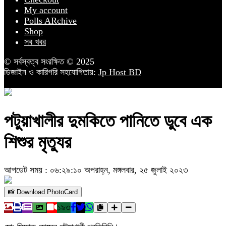
My account
Polls ARchive
Shop
সব খবর
© সর্বস্বত্ব সংরক্ষিত © 2025
ডিজাইন ও কারিগরি সহযোগিতায়:
Jp Host BD
পটুয়াখালীর দুমকিতে পানিতে ডুবে এক
শিশুর মৃত্যুর
আপডেট সময় : ০৬:২৯:১০ অপরাহ্ন, মঙ্গলবার, ২৫ জুলাই ২০২৩
📸 Download PhotoCard
১৯৩