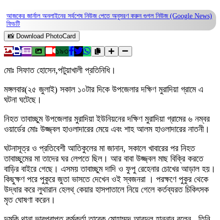
আজকের জার্নাল অনলাইনের সর্বশেষ নিউজ পেতে অনুসরণ করুন
গুগল নিউজ (Google News)
ফিডটি
📸 Download PhotoCard
১৯৩
মোঃ সিফাত হোসেন,পটুয়াখালী প্রতিনিধি।
মঙ্গলবার(২৫ জুলাই) সকাল ১০টার দিকে উপজেলার দক্ষিণ মুরাদিয়া গ্রামে এ
ঘটনা ঘটেছে।
নিহত তাবাচ্ছুম উপজেলার মুরাদিয়া ইউনিয়নের দক্ষিণ মুরাদিয়া গ্রামের ৬ নম্বর
ওয়ার্ডের মোঃ উজ্জ্বল হাওলাদারের মেয়ে এবং শাহ আলম হাওলাদারের নাতনী।
ঘটনাসূত্র ও প্রতিবেশী আতিকুলের মা জানান, সকালে খাবারের পর নিহত
তাবাচ্ছুমের মা তাদের ঘর লেপতে ছিল। আর বাবা উজ্জ্বল মাছ বিক্রি করতে
বাড়ির বাইরে গেছে। এসময় তাবাচ্ছুম দাদি ও ফুপু রেহেনার চোখের আড়াল হয়।
কিছুক্ষণ পরে পুকুরে জুতা ভাসতে দেখেন ওই স্বজনরা । পরক্ষণে পুকুর থেকে
উদ্ধার করে লুথারান হেলথ্ কেয়ার হাসপাতালে নিয়ে গেলে কর্তব্যরত চিকিৎসক
মৃত ঘোষণা করেন।
দুমকি থানা ভারপ্রাপ্ত কর্মকর্তা তারেক মোহাম্মদ আবদুল হান্নান বলেন , তিনি