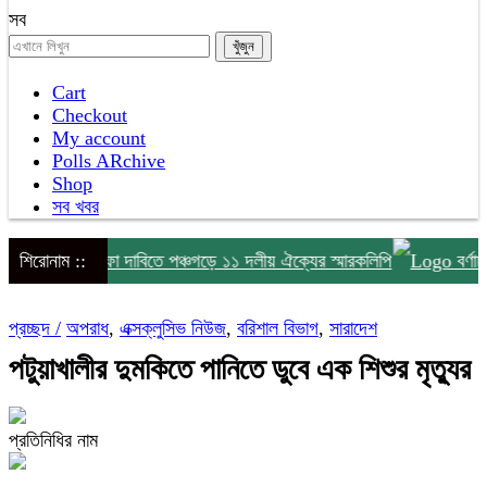
সব
Cart
Checkout
My account
Polls ARchive
Shop
সব খবর
টসহ ১০ দফা দাবিতে পঞ্চগড়ে ১১ দলীয় ঐক্যের স্মারকলিপি
শিরোনাম ::
বর্ণাঢ্য আ
প্রচ্ছদ /
অপরাধ
,
এক্সক্লুসিভ নিউজ
,
বরিশাল বিভাগ
,
সারাদেশ
পটুয়াখালীর দুমকিতে পানিতে ডুবে এক শিশুর মৃত্যুর
প্রতিনিধির নাম