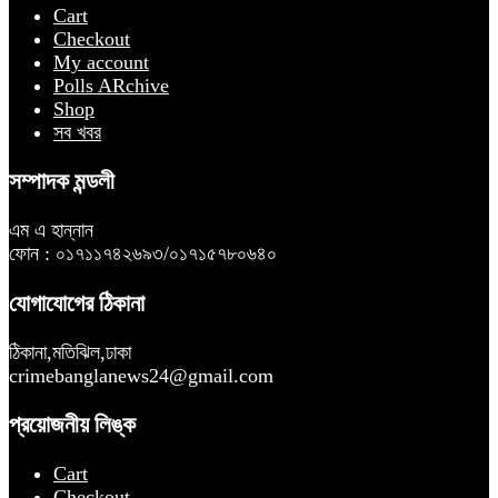
Cart
Checkout
My account
Polls ARchive
Shop
সব খবর
সম্পাদক মন্ডলী
এম এ হান্নান
ফোন : ০১৭১১৭৪২৬৯৩/০১৭১৫৭৮০৬৪০
যোগাযোগের ঠিকানা
ঠিকানা,মতিঝিল,ঢাকা
crimebanglanews24@gmail.com
প্রয়োজনীয় লিঙ্ক
Cart
Checkout