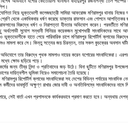
বিশেষ অভিযানে যশোর কোতোয়ালী থানাধীন বাহাদুরপুর রজনীগন্ধা তেল পাম্পের 
ুলিশ।
র সহযোগিতা নিয়ে ‎ভুক্তভোগী কলেজছাত্রী সামিয়া আফরোজ মণিরামপুর থানায় নিজের
 শ্রেণি থেকে একাধিকবার ধর্ষণ করেছে ডাক্তার রাফসান এবং গোপনে আপত্তিকর ছব
সানের বিরুদ্ধে ধর্ষণ ও নিরাপত্তা হীনতার অভিযোগ করেন। পরবর্তীতে মণিরা
তে কিছু অর্থলোভী সুযোগ সন্ধানী সিনিয়র কয়েকজন মুখোশধারী সাংবাদিকদের
ভুক্তভোগীকে হাতে পেয়ে পারিবারিক চাপে মণিরামপুর রিপোর্টার্স ক্লাবের বিরুদ
র নামেও মামলা করে সে। কিন্তু সত্যের জয় চিরন্তন, তার সকল কুচক্রের অবসান
াজির অভিযোগে তার বিরুদ্ধে পৃথক মামলাও দায়ের করেন যশোরের সাংবাদিকেরা। এরপর
ের মধ্যে ক্ষোভ ছড়িয়ে পড়ে।
র্মের জন্য তীব্র নিন্দা ও প্রতিবাদের জড় উঠে। বিনা ছুটিতে মণিরামপুর উপজেল
িভাগের দায়িত্বশীল ভূমিকা নিয়েও সমালোচনা তৈরি হয়েছে।
িরামপুর রিপোর্টার্স ক্লাবের সাংবাদিকেরা সহ দেশের বিভিন্ন পর্যায়ের সাংবাদিক নেতৃ
 কর্মীদের ভাবমূর্তি অক্ষুণ্ণ রাখার জোর দাবী ও অনতিবিলম্বে সাংবাদিকদের নামে
রে, সেই বার্তা এখন প্রশাসনকে কার্যকরভাবে প্রমাণ করতে হবে। অন্যথায় দেশব্যা