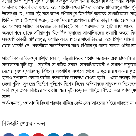
যশোর জেলা পুলিশ সুপার সৈয়দ রফিকুল ইসলাম-এর কঠোর দিকনির্দেশনায় একটি 
আদালতে প্রেরণ করা হয়েছে বলে সাংবাদিকদের নিশ্চিত করেছে মণিরামপুর থানা প
উল্লেখ্য যে, প্রায় দুই মাস আগে মণিরামপুর রিপোর্টার্স ক্লাবের সাংবাদিকদে
তিনি মামলায় উল্লেখ করেন, তাকে বিয়ের প্রলোভন দেখিয়ে ভাড়া বাসায় রেখে ৭ম
এর আগেও সামিয়া আফরোজ লালমনিরহাট জেলা প্রশাসক ও হাতিবান্ধা থানায় রাফ
আত্মগোপনে থেকে মণিরামপুর রিপোর্টার্স ক্লাবের সাংবাদিকদের হয়রানী কর
সহযোগিতাকারী মণিরামপুর, যশোর-অভয়নগরের সাংবাদিকদের নামে মিথ্যা মামলা ও 
থেমে থাকেনি সে, পরবর্তীতে সাংবাদিকদের সাথে মণিরামপুর থানার সাবেক ওসি
সাংবাদিকদের বিরুদ্ধে মিথ্যা মামলা, বিভ্রান্তিকর সংবাদ সম্মেলন এবং চাঁদাব
সমালোচনা সৃষ্টি হয়। স্থানীয় সাংবাদিক সমাজ, মানবাধিকারকর্মী ও সাধারণ মানুষ
দেশের বৃহৎ স্বনামধন্য বিভিন্ন সাংবাদিক সংগঠন থেকে ডাক্তার রাফসানের কৃতক
হলেও দৃশ্যমান কোনো কঠোর প্রশাসনিক ব্যবস্থা নেওয়া হয়নি। এতে স্বাস্থ্য ব
জেলা পুলিশ সুপারের নির্দেশে পুলিশের বিশেষ টিমের অভিযানকে সাধুবাদ জানিয়েছেন মণ
অবিলম্বে তাকে বিচারের আওতায় এনে দৃষ্টান্তমূলক শাস্তি নিশ্চিত করে গণমাধ্যম
মহল।
অর্থ-ক্ষমতা, পদ-পদবি কিংবা প্রভাব খাটিয়ে কেউ যেন আইনের বাইরে থাকতে না পা
নিউজটি শেয়ার করুন