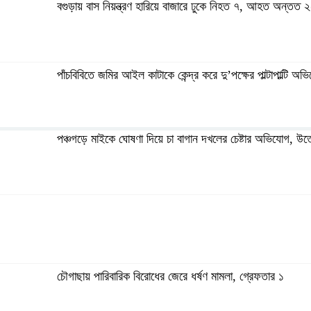
বগুড়ায় বাস নিয়ন্ত্রণ হারিয়ে বাজারে ঢুকে নিহত ৭, আহত অন্তত 
পাঁচবিবিতে জমির আইল কাটাকে কেন্দ্র করে দু’পক্ষের পাল্টাপাল্টি অ
পঞ্চগড়ে মাইকে ঘোষণা দিয়ে চা বাগান দখলের চেষ্টার অভিযোগ, উত
মনপুরায় গৃহবধূকে অস্ত্রের মুখে ধর্ষণের অভিযোগ, থানায় মামলা ধর্
গ্যাস সংকটসহ ১০ দফা দাবিতে পঞ্চগড়ে ১১ দলীয় ঐক্যের স্মারকল
চৌগাছায় পারিবারিক বিরোধের জেরে ধর্ষণ মামলা, গ্রেফতার ১
বর্ণাঢ্য আয়োজনে “বাংলার জনপদ” এর দ্বিতীয় বর্ষে পদার্পণ উদযা