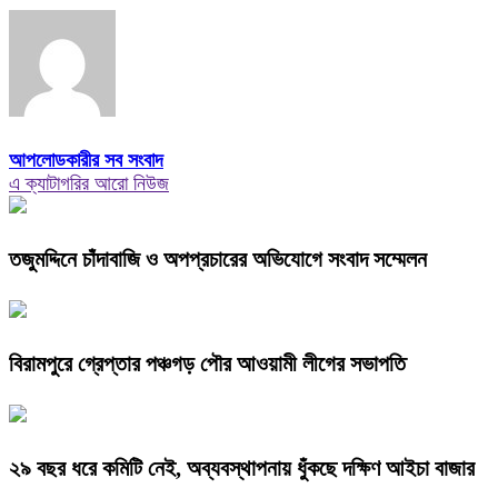
আপলোডকারীর সব সংবাদ
এ ক্যাটাগরির আরো নিউজ
তজুমদ্দিনে চাঁদাবাজি ও অপপ্রচারের অভিযোগে সংবাদ সম্মেলন
বিরামপুরে গ্রেপ্তার পঞ্চগড় পৌর আওয়ামী লীগের সভাপতি
২৯ বছর ধরে কমিটি নেই, অব্যবস্থাপনায় ধুঁকছে দক্ষিণ আইচা বাজার