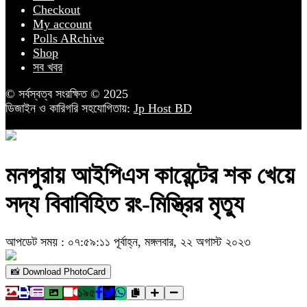
Checkout
My account
Polls ARchive
Shop
সব খবর
© সর্বস্বত্ব সংরক্ষিত © 2025
ডিজাইন ও কারিগরি সহযোগিতায়:
Jp Host BD
মনপুরায় আইপিএস কারেন্টের শক খেয়ে
সদ্য বিবাবিহিত রং-মিস্ত্রির মৃত্যু
আপডেট সময় : ০৭:৫৯:১১ পূর্বাহ্ন, মঙ্গলবার, ২২ অগাস্ট ২০২৩
📸 Download PhotoCard
১৯৫