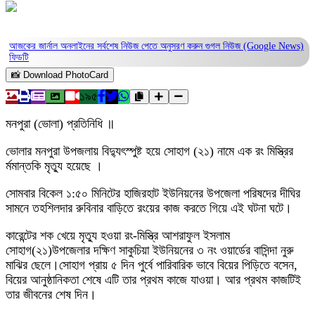
আজকের জার্নাল অনলাইনের সর্বশেষ নিউজ পেতে অনুসরণ করুন
গুগল নিউজ (Google News)
ফিডটি
📸 Download PhotoCard
১৯৫
মনপুরা (ভোলা) প্রতিনিধি ॥
ভোলার মনপুরা উপজলায় বিদ্যুৎস্পুষ্ট হয়ে সোহাগ (২১) নামে এক রং মিস্ত্রির
র্মমান্তকি মৃত্যু হয়েছে ।
সোমবার বিকেল ১:৫০ মিনিটের হাজিরহাট ইউনিয়নের উপজেলা পরিষদের দীঘির
সামনে তহশিলদার রুবিনার বাড়িতে রংয়ের কাজ করতে গিয়ে এই ঘটনা ঘটে।
কারেন্টের শক খেয়ে মৃত্যু হওয়া রং-মিস্ত্রি আশরাফুল ইসলাম
সোহাগ(২১)উপজেলার দক্ষিণ সাকুচিয়া ইউনিয়নের ৩ নং ওয়ার্ডের বাসিন্দা নুরু
মাঝির ছেলে।সোহাগ প্রায় ৫ দিন পুর্বে পারিবারিক ভাবে বিয়ের পিড়িতে বসেন,
বিয়ের আনুষ্ঠানিকতা শেষে এটি তার প্রথম কাজে যাওয়া। আর প্রথম কাজটিই
তার জীবনের শেষ দিন।