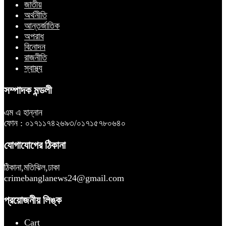
জাতীয়
অর্থনীতি
আন্তর্জাতিক
অপরাধ
বিনোদন
রাজনীতি
স্বাস্থ্য
সম্পাদক মন্ডলী
এম এ হান্নান
ফোন : ০১৭১১৭৪২৬৯৩/০১৭১৫৭৮০৬৪০
যোগাযোগের ঠিকানা
ঠিকানা,মতিঝিল,ঢাকা
crimebanglanews24@gmail.com
প্রয়োজনীয় লিঙ্ক
Cart