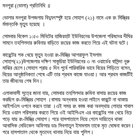
মনপুরা (ভোলা) প্রতিনিধি ॥
ভোলার মনপুরা উপজলায় বিদ্যুৎস্পুষ্ট হয়ে সোহাগ (২১) নামে এক রং মিস্ত্রির
র্মমান্তকি মৃত্যু হয়েছে ।
সোমবার বিকেল ১:৫০ মিনিটের হাজিরহাট ইউনিয়নের উপজেলা পরিষদের দীঘির
সামনে তহশিলদার রুবিনার বাড়িতে রংয়ের কাজ করতে গিয়ে এই ঘটনা ঘটে।
কারেন্টের শক খেয়ে মৃত্যু হওয়া রং-মিস্ত্রি আশরাফুল ইসলাম
সোহাগ(২১)উপজেলার দক্ষিণ সাকুচিয়া ইউনিয়নের ৩ নং ওয়ার্ডের বাসিন্দা নুরু
মাঝির ছেলে।সোহাগ প্রায় ৫ দিন পুর্বে পারিবারিক ভাবে বিয়ের পিড়িতে বসেন,
বিয়ের আনুষ্ঠানিকতা শেষে এটি তার প্রথম কাজে যাওয়া। আর প্রথম কাজটিই
তার জীবনের শেষ দিন।
এলাকাবাসী সূত্রে জানা যায়, সোমবার তহশিলদার রুবিনা বাসায় রংয়ের কাজ
করছিল রং-মিস্ত্রির সোহাগ ।বাসায় অন্ধকার হওয়া লাইনে কারন্টে না থাকায়
আইপএিস ওপনে করনে তারা ।এই সময় রং কাজ করা অবস্থায় লোহার শাবাল
দিয়ে ওয়াল পরিস্কার করতে গিয়ে ওই আইপিএস এর কারেন্টের শক খেয়ে নিচে
পড়ে যায় রং-মিস্ত্রি সোহাগ। পরে হাসপাতালে নিয়ে গেলে দায়িত্বে থাকা
আবাসিক মেডিকেল অফিসার ডাঃ সিবগাতুল ইসমলাম তাকে মৃত ঘোষনা করেন।
পরে হাসপাতাল থেকে মৃতদেহ থানায় নিয়ে যায় পুলিশ।