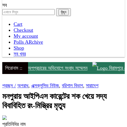
সব
Cart
Checkout
My account
Polls ARchive
Shop
সব খবর
 চাঁদাবাজি ও অপপ্রচারের অভিযোগে সংবাদ সম্মেলন
শিরোনাম ::
বিরামপুরে গ্রেপ্
প্রচ্ছদ /
অপরাধ
,
এক্সক্লুসিভ নিউজ
,
বরিশাল বিভাগ
,
সারাদেশ
মনপুরায় আইপিএস কারেন্টের শক খেয়ে সদ্য
বিবাবিহিত রং-মিস্ত্রির মৃত্যু
প্রতিনিধির নাম