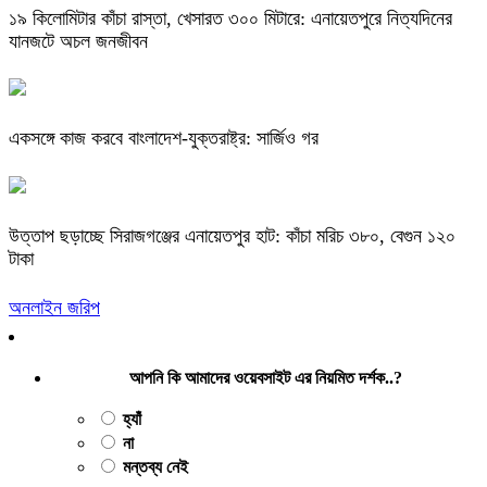
​১৯ কিলোমিটার কাঁচা রাস্তা, খেসারত ৩০০ মিটারে: এনায়েতপুরে নিত্যদিনের
যানজটে অচল জনজীবন
একসঙ্গে কাজ করবে বাংলাদেশ-যুক্তরাষ্ট্র: সার্জিও গর
উত্তাপ ছড়াচ্ছে সিরাজগঞ্জের এনায়েতপুর হাট: কাঁচা মরিচ ৩৮০, বেগুন ১২০
টাকা
অনলাইন জরিপ
আপনি কি আমাদের ওয়েবসাইট এর নিয়মিত দর্শক..?
হ্যাঁ
না
মন্তব্য নেই