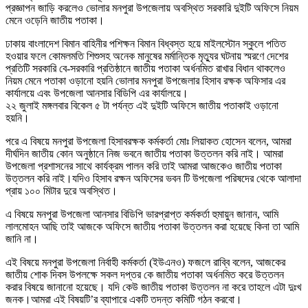
প্রজ্ঞাপন জাড়ি করলেও ভোলার মনপুরা উপজেলায় অবস্থিত সরকারি দুইটি অফিসে নিয়ম
মেনে ওড়েনি জাতীয় পতাকা।
ঢাকায় বাংলাদেশ বিমান বাহিনীর পশিক্ষন বিমান বিধ্বস্ত হয়ে মাইলস্টোন স্কুলে পতিত
হওয়ার ফলে কোমলমতি শিশুসহ অনেক মানুষের মর্মান্তিক মৃত্যুর ঘটনায় স্মরণে দেশের
প্রতিটি সরকারি বে-সরকারি প্রতিষ্ঠানে জাতীয় পতাকা অর্ধনমিত রাখার বিধান থাকলেও
নিয়ম মেনে পতাকা ওড়ানো হয়নি ভোলার মনপুরা উপজেলার হিসাব রক্ষক অফিসার এর
কার্যালয়ে এবং উপজেলা আনসার বিডিপি এর কার্যালয়ে।
২২ জুলাই মঙ্গলবার বিকেল ৫ টা পর্যন্ত এই দুইটি অফিসে জাতীয় পতাকাই ওড়ানো
হয়নি।
পরে এ বিষয়ে মনপুরা উপজেলা হিসাবরক্ষক কর্মকর্তা মোঃ লিয়াকত হোসেন বলেন, আমরা
দীর্ঘদিন জাতীয় কোন অনুষ্ঠানে নিজ ভবনে জাতীয় পতাকা উত্তলন করি নাই। আমরা
উপজেলা প্রশাসনের সাথে কার্যক্রম পালন করি তাই আমরা আজকেও জাতীয় পতাকা
উত্তলন করি নাই।যদিও হিসাব রক্ষন অফিসের ভবন টি উপজেলা পরিষদের থেকে আলাদা
প্রায় ১০০ মিটার দুরে অবস্থিত।
এ বিষয়ে মনপুরা উপজেলা আনসার বিডিপি ভারপ্রাপ্ত কর্মকর্তা হুমায়ুন জানান, আমি
লালমোহন আছি তাই আজকে অফিসে জাতীয় পতাকা উত্তলন করা হয়েছে কিনা তা আমি
জানি না।
এই বিষয়ে মনপুরা উপজেলা নির্বাহী কর্মকর্তা (ইউএনও) ফজলে রাব্বি বলেন, আজকের
জাতীয় শোক দিবস উপলক্ষে সকল দপ্তর কে জাতীয় পতাকা অর্ধনমিত করে উত্তলন
করার বিষয়ে জানানো হয়েছে। যদি কেউ জাতীয় পতাকা উত্তলন না করে তাহলে এটা দুঃখ
জনক।আমরা এই বিষয়টি’র ব্যাপারে একটি তদন্ত কমিটি গঠন করবো।