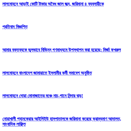
লালমোহনে আড়াই কোটি টাকার অবৈধ জাল জব্দ, জরিমানা ৪ ব্যবসায়ীকে
প্রতিবাদ বিজ্ঞপ্তি
আমার বক্তব্যকে ভুলভাবে বিভিন্ন গণমাধ্যমে উপস্থাপন করা হয়েছে: মির্জা ফখরুল
লালমোহনে বাংলাদেশ জামায়াতে ইসলামীর কর্মী সমাবেশ অনুষ্ঠিত
লালমোহনে দোয়া মোনাজাতের মঞ্চে নাচ-গানে নিন্দার ঝড়!
নোয়াখালী প্যানকেয়ার আইসিইউ হাসপাতালকে জরিমানা করেছে ভ্রাম্যমাণ আদালত,
সাংবাদিক লাঞ্ছিত