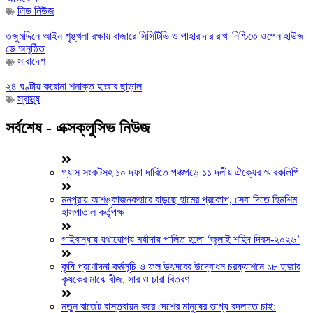
লিড নিউজ
তজুমদ্দিনে আইন শৃঙ্খলা রক্ষায় বাজারে সিসিটিভি ও পাহারাদার রাখা নিশ্চিতে ওপেন হাউজ
ডে অনুষ্ঠিত
সারাদেশ
২৪ ঘণ্টায় করোনা শনাক্ত হাজার ছাড়াল
স্বাস্থ্য
সর্বশেষ - এক্সক্লুসিভ নিউজ
গ্যাস সংকটসহ ১০ দফা দাবিতে পঞ্চগড়ে ১১ দলীয় ঐক্যের স্মারকলিপি
মনপুরায় আশঙ্কাজনকহারে বাড়ছে হামের প্রকোপ, সেবা দিতে হিমশিম
হাসপাতাল কর্তৃপক্ষ
গাইবান্ধায় যথাযোগ্য মর্যাদায় পালিত হলো ‘জুলাই শহিদ দিবস-২০২৬’
কৃষি প্রণোদনা কর্মসূচি ও ফল উৎসবের উদ্বোধন চরফ্যাশনে ১৮ হাজার
কৃষকের মাঝে বীজ, সার ও চারা বিতরণ
নতুন বাজেট বাস্তবায়ন করে দেশের মানুষের ভাগ্য বদলাতে চাই: