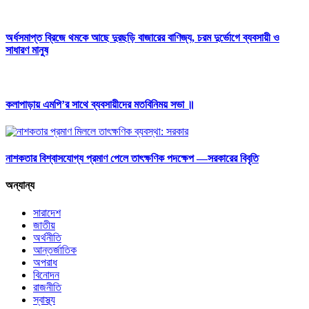
অর্ধসমাপ্ত ব্রিজে থমকে আছে দুরছড়ি বাজারের বাণিজ্য, চরম দুর্ভোগে ব্যবসায়ী ও
সাধারণ মানুষ
কলাপাড়ায় এমপি’র সাথে ব্যবসায়ীদের মতবিনিময় সভা ॥
নাশকতার বিশ্বাসযোগ্য প্রমাণ পেলে তাৎক্ষণিক পদক্ষেপ —সরকারের বিবৃতি
অন্যান্য
সারাদেশ
জাতীয়
অর্থনীতি
আন্তর্জাতিক
অপরাধ
বিনোদন
রাজনীতি
স্বাস্থ্য