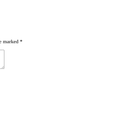
re marked
*