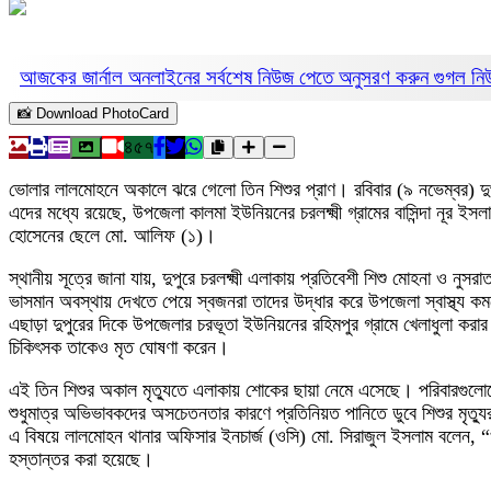
আজকের জার্নাল অনলাইনের সর্বশেষ নিউজ পেতে অনুসরণ করুন
গুগল ন
📸 Download PhotoCard
৪৫৭
ভোলার লালমোহনে অকালে ঝরে গেলো তিন শিশুর প্রাণ। রবিবার (৯ নভেম্বর) দু
এদের মধ্যে রয়েছে, উপজেলা কালমা ইউনিয়নের চরলক্ষ্মী গ্রামের বাসিন্দা নূর ই
হোসেনের ছেলে মো. আলিফ (১)।
স্থানীয় সূত্রে জানা যায়, দুপুরে চরলক্ষ্মী এলাকায় প্রতিবেশী শিশু মোহনা ও নু
ভাসমান অবস্থায় দেখতে পেয়ে স্বজনরা তাদের উদ্ধার করে উপজেলা স্বাস্থ্য কম
এছাড়া দুপুরের দিকে উপজেলার চরভূতা ইউনিয়নের রহিমপুর গ্রামে খেলাধুলা করার
চিকিৎসক তাকেও মৃত ঘোষণা করেন।
এই তিন শিশুর অকাল মৃত্যুতে এলাকায় শোকের ছায়া নেমে এসেছে। পরিবারগু
শুধুমাত্র অভিভাবকদের অসচেতনতার কারণে প্রতিনিয়ত পানিতে ডুবে শিশুর মৃত্যুর
এ বিষয়ে লালমোহন থানার অফিসার ইনচার্জ (ওসি) মো. সিরাজুল ইসলাম বলেন, 
হস্তান্তর করা হয়েছে।