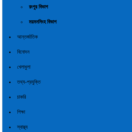
রংপুর বিভাগ
ময়মনসিংহ বিভাগ
আন্তর্জাতিক
বিনোদন
খেলাধুলা
তথ্য-প্রযুক্তি
চাকরি
শিক্ষা
স্বাস্থ্য