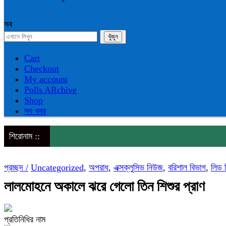
সব
Cart
Checkout
My account
Polls ARchive
Shop
সব খবর
শিরোনাম ::
প্রচ্ছদ /
Uncategorized
,
অপরাধ
,
এক্সক্লুসিভ নিউজ
,
বরিশাল বিভাগ
,
লিড 
লালমোহনে অকালে ঝরে গেলো তিন শিশুর প্রাণ
প্রতিনিধির নাম