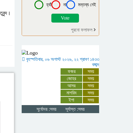
হ্যাঁ
না
মন্তব্য নেই
বৃন্দ।
দক্ষিণ আইচায়
কর্মজীবনের অবসানে
সম্মাননা ও ভালোবাসায়
পুরনো ফলাফল
সিক্ত তিন গুণী শিক্ষক।
ফৈজুদ্দিন মাধ্যমিক
বৃহস্পতিবার, ০৬ অগাস্ট ২০২৬, ২২ শ্রাবণ ১৪৩৩
বিদ্যালয়ের এডহক
বঙ্গাব্দ
কমিটির সভাপতি নির্বাচিত
ফজর
সময়
জোহর
সময়
হলেন মতিন কিরন
আসর
সময়
মাগরিব
সময়
রাজধানীর তিন ক্যাম্পাসে
ইশা
সময়
ছাত্রদল-শিবির সংঘর্ষ,
সূর্যোদয় :সময়
সূর্যাস্ত :সময়
উত্তেজনায় দিনভর
অচলাবস্থা