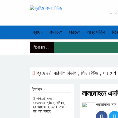
ঢা
প্রচ্ছদ
বাংলাদেশ
সারাদেশ
আন্তর্জাতিক
বিন
শিরোনাম ::
প্রচ্ছদ /
বরিশাল বিভাগ
লিড নিউজ
সারাদেশ
,
,
ট্যাগস :
লালমোহনে এনসি
আপডেট সময় :
১২:০৭:৪৫ পূর্বাহ্ন, শনিবার,
প্রতিনিধির নাম
২৫ অক্টোবর ২০২৫
৩৭৫
বার পড়া হয়েছে