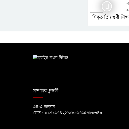
ক
স
সিক্ত তিন গুণী শিক
সম্পাদক মন্ডলী
এম এ হান্নান
ফোন : ০১৭১১৭৪২৬৯৩/০১৭১৫৭৮০৬৪০