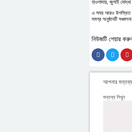
হাওলাদার, জুলাই যোদ্ধা 
এ সময় আরও উপস্থিত ছিল
সমগ্র অনুষ্ঠানটি সঞ্চাল
নিউজটি শেয়ার করু
আপনার মন্তব্
মন্তব্য লিখুন