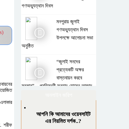
গণঅভ্যুত্থান দিবস
মনপুরায় জুলাই
গণঅভ্যুত্থান দিবস
s)
উপলক্ষে আলোচনা সভা
অনুষ্ঠিত
“জুলাই সনদের
প্রত্যেকটি অক্ষর
বাস্তবায়ন করবে
তবায়নের
সরকার” – প্রতিমন্ত্রী ফরহাদ হোসেন আজাদ
 আয়োজিত
অনলাইন জরিপ
চার বিয়ের দাবির মধ্যেই
 এলাকার
আরেক নারীর ঘরে আটক
আপনি কি আমাদের ওয়েবসাইট
জামায়াত সমর্থক, থানায়
এর নিয়মিত দর্শক..?
ো. শরীফ
সোপর্দ