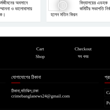
র্মজীবনের অবসানে
বিদ্যালয়ের এডহক
ম্মাননা ও ভালোবাসায়
কমিটির সভাপতি নির্
্ষক।
হলেন মতিন কিরন
Cart
Checkout
Shop
সব খবর
যোগাযোগের ঠিকানা
প্
ঠিকানা,মতিঝিল,ঢাকা
C
crimebanglanews24@gmail.com
P