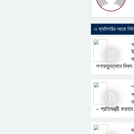
এ ক্যাটাগরির আরো নি
গ
উ
ম
গণঅভ্যুত্থান দিবস
“
প
ব
– প্রতিমন্ত্রী ফর
দ