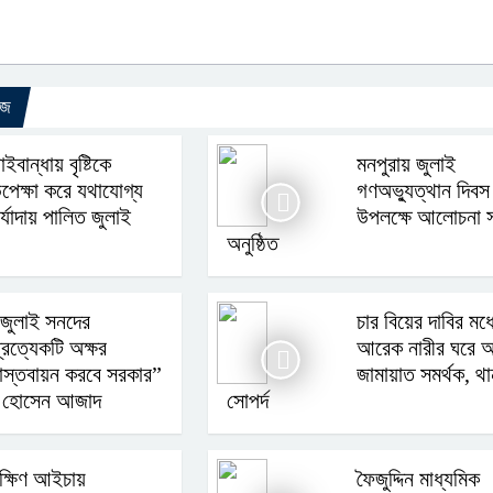
উজ
াইবান্ধায় বৃষ্টিকে
মনপুরায় জুলাই
পেক্ষা করে যথাযোগ্য
গণঅভ্যুত্থান দিবস
র্যাদায় পালিত জুলাই
উপলক্ষে আলোচনা 
অনুষ্ঠিত
জুলাই সনদের
চার বিয়ের দাবির মধ
্রত্যেকটি অক্ষর
আরেক নারীর ঘরে 
াস্তবায়ন করবে সরকার”
জামায়াত সমর্থক, থা
হাদ হোসেন আজাদ
সোপর্দ
ক্ষিণ আইচায়
ফৈজুদ্দিন মাধ্যমিক