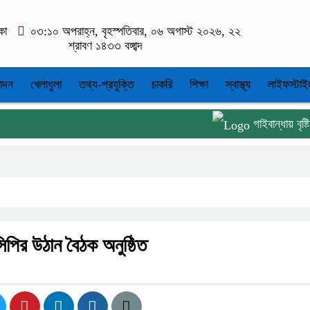
কা
০৩:১০ অপরাহ্ন, বৃহস্পতিবার, ০৬ অগাস্ট ২০২৬, ২২
শ্রাবণ ১৪৩৩ বঙ্গাব্দ
োদন
খেলাধুলা
তথ্য-প্রযুক্তি
চাকরি
শিক্ষা
স্বাস্থ্য
লাইফস্টাই
গাইবান্ধায় বৃষ্টিকে 
পির উঠান বৈঠক অনুষ্ঠিত