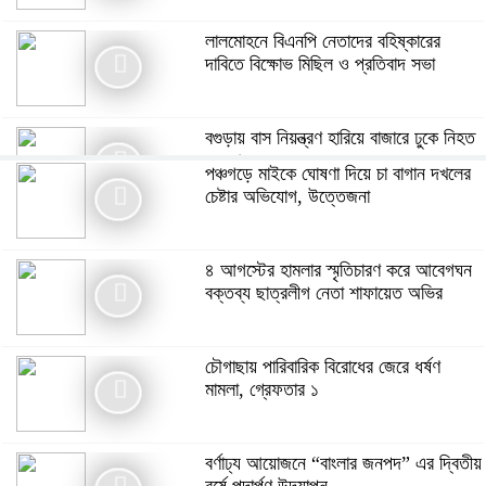
লালমোহনে বিএনপি নেতাদের বহিষ্কারের
দাবিতে বিক্ষোভ মিছিল ও প্রতিবাদ সভা
বগুড়ায় বাস নিয়ন্ত্রণ হারিয়ে বাজারে ঢুকে নিহত
৭, আহত অন্তত ২৫
পঞ্চগড়ে মাইকে ঘোষণা দিয়ে চা বাগান দখলের
চেষ্টার অভিযোগ, উত্তেজনা
পাঁচবিবিতে জমির আইল কাটাকে কেন্দ্র করে
দু’পক্ষের পাল্টাপাল্টি অভিযোগ ও মামলা
৪ আগস্টের হামলার স্মৃতিচারণ করে আবেগঘন
বক্তব্য ছাত্রলীগ নেতা শাফায়েত অভির
মনপুরায় গৃহবধূকে অস্ত্রের মুখে ধর্ষণের
অভিযোগ, থানায় মামলা ধর্ষক গ্রেফতার
চৌগাছায় পারিবারিক বিরোধের জেরে ধর্ষণ
মামলা, গ্রেফতার ১
গ্যাস সংকটসহ ১০ দফা দাবিতে পঞ্চগড়ে ১১
দলীয় ঐক্যের স্মারকলিপি
বর্ণাঢ্য আয়োজনে “বাংলার জনপদ” এর দ্বিতীয়