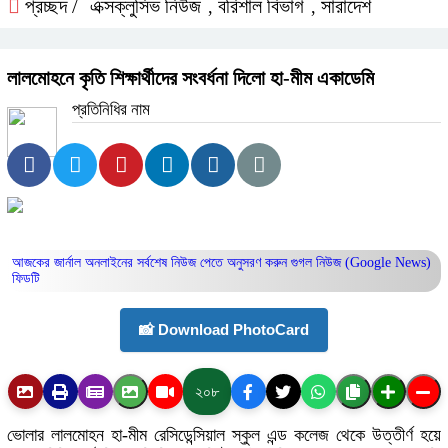
প্রচ্ছদ /
এক্সক্লুসিভ নিউজ
বরিশাল বিভাগ
সারাদেশ
,
,
লালমোহনে কৃতি শিক্ষার্থীদের সংবর্ধনা দিলো হা-মীম একাডেমি
প্রতিনিধির নাম
আজকের জার্নাল অনলাইনের সর্বশেষ নিউজ পেতে অনুসরণ করুন
গুগল নিউজ (Google News)
ফিডটি
📸 Download PhotoCard
২০৮
ভোলার লালমোহন হা-মীম রেসিডেন্সিয়াল স্কুল এন্ড কলেজ থেকে উত্তীর্ণ হয়ে