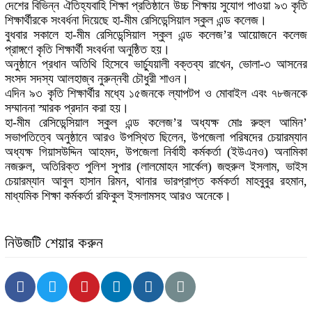
দেশের বিভিন্ন ঐতিহ্যবাহি শিক্ষা প্রতিষ্ঠানে উচ্চ শিক্ষায় সুযোগ পাওয়া ৯৩ কৃতি
শিক্ষার্থীরকে সংবর্ধনা দিয়েছে হা-মীম রেসিডেন্সিয়াল স্কুল এন্ড কলেজ।
বুধবার সকালে হা-মীম রেসিডেন্সিয়াল স্কুল এন্ড কলেজ’র আয়োজনে কলেজ
প্রাঙ্গণে কৃতি শিক্ষার্থী সংবর্ধনা অনুষ্ঠিত হয়।
অনুষ্ঠানে প্রধান অতিথি হিসেবে ভার্চ্যুয়ালী বক্তব্য রাখেন, ভোলা-৩ আসনের
সংসদ সদস্য আলহাজ্ব নুরুন্নবী চৌধুরী শাওন।
এদিন ৯৩ কৃতি শিক্ষার্থীর মধ্যে ১৫জনকে ল্যাপটপ ও মোবাইল এবং ৭৮জনকে
সম্মাননা স্মারক প্রদান করা হয়।
হা-মীম রেসিডেন্সিয়াল স্কুল এন্ড কলেজ’র অধ্যক্ষ মোঃ রুহুল আমিন’
সভাপতিত্বে অনুষ্ঠানে আরও উপস্থিত ছিলেন, উপজেলা পরিষদের চেয়ারম্যান
অধ্যক্ষ গিয়াসউদ্দিন আহমদ, উপজেলা নির্বাহী কর্মকর্তা (ইউএনও) অনামিকা
নজরুল, অতিরিক্ত পুলিশ সুপার (লালমোহন সার্কেল) জহুরুল ইসলাম, ভাইস
চেয়ারম্যান আবুল হাসান রিমন, থানার ভারপ্রাপ্ত কর্মকর্তা মাহবুবুর রহমান,
মাধ্যমিক শিক্ষা কর্মকর্তা রফিকুল ইসলামসহ আরও অনেকে।
নিউজটি শেয়ার করুন