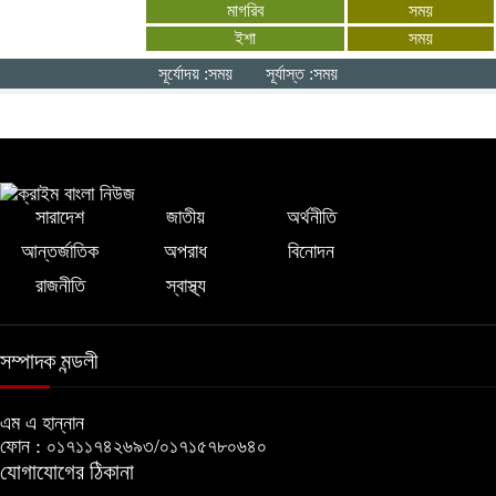
মাগরিব
সময়
ইশা
সময়
উত্তাপ ছড়াচ্ছে সিরাজগঞ্জের এনায়েতপুর হাট:
সূর্যোদয় :সময়
সূর্যাস্ত :সময়
কাঁচা মরিচ ৩৮০, বেগুন ১২০ টাকা
সারাদেশ
জাতীয়
অর্থনীতি
আন্তর্জাতিক
অপরাধ
বিনোদন
রাজনীতি
স্বাস্থ্য
সম্পাদক মন্ডলী
এম এ হান্নান
ফোন : ০১৭১১৭৪২৬৯৩/০১৭১৫৭৮০৬৪০
যোগাযোগের ঠিকানা