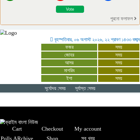
একসঙ্গে কাজ করবে বাংলাদেশ-যুক্তরাষ্ট্র:
সার্জিও গর
পুরনো ফলাফল
শিশুদের সু-স্বাস্থ্যে মায়ের দুধের বিকল্প নেই:
স্বাস্থ্যমন্ত্রী
বৃহস্পতিবার, ০৬ অগাস্ট ২০২৬, ২২ শ্রাবণ ১৪৩৩ বঙ্গাব্দ
ফজর
সময়
জোহর
সময়
কুষ্টিয়ায় ৬ হাজার পিস ইয়াবাসহ বাসের
আসর
সময়
সুপারভাইজার আটক
মাগরিব
সময়
ইশা
সময়
সমন্বিত প্রচেষ্টায় ৪-৫ বছরেই অর্থনীতিতে
সূর্যোদয় :সময়
সূর্যাস্ত :সময়
ইতিবাচক পরিবর্তন সম্ভব: প্রধানমন্ত্রী
Cart
Checkout
My account
Polls ARchive
Shop
সব খবর