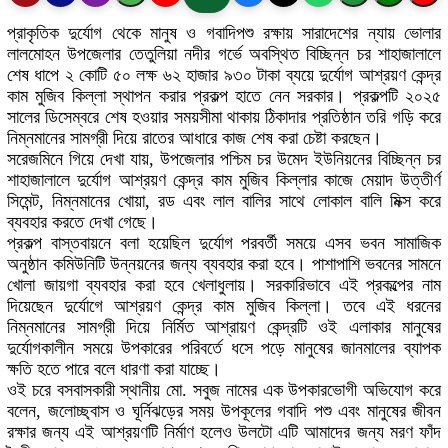
প্রাকৃতিক দুর্যোগ থেকে মানুষ ও গবাদিপশু রক্ষায় সারাদেশের ন্যায় ভোলার
লালমোহন উপজেলার তেতুলিয়া নদীর গর্ভে অবস্থিত বিচ্ছিন্ন চর শাহাজালালে
শেষ ধাপে ২ কোটি ৫০ লক্ষ ৬২ হাজার ৯৩০ টাকা ব্যয়ে দুর্যোগ আশ্রয়ণ কেন্দ্র
কাম মুজিব কিল্লা স্থাপন করার প্রকল্প হাতে নেন সরকার। প্রকল্পটি ২০২৫
সালের ডিসেম্বরে শেষ হওয়ার সময়সীমা থাকায় ঠিকাদার প্রতিষ্ঠান তরি গড়ি করে
নিম্নমানের সামগ্রী দিয়ে রাতের আধারে কাজ শেষ করা চেষ্টা করছেন।
সরেজমিনে গিয়ে দেখা যায়, উপজেলার পশ্চিম চর উমেদ ইউনিয়নের বিচ্ছিন্ন চর
শাহাজালালে দুর্যোগ আশ্রয়ণ কেন্দ্র কাম মুজিব কিল্লার কাজে মেয়াদ উত্তীর্ণ
সিমেন্ট, নিম্নমানের খোয়া, রড এবং লাল বালির সাথে লোকাল বালি মিক্স করে
ব্যবহার করতে দেখা গেছে।
প্রকল্প বাস্তবায়নে বলা হয়েছিল দুর্যোগ পরবর্তী সময়ে এসব ভবন সামাজিক
অনুষ্ঠান কমিউনিটি উন্নয়নের জন্য ব্যবহার করা হবে। পাশাপাশি ভবনের সামনে
খোলা জায়গা ব্যবহার করা হবে খেলাধুলায়। সরকারিভাবে এই প্রকল্পের নাম
দিয়েছেন দুর্যোগে আশ্রয়ণ কেন্দ্র কাম মুজিব কিল্লা। তবে এই ধরনের
নিম্নমানের সামগ্রী দিয়ে নির্মিত আশ্রায়ণ কেন্দ্রটি ওই এলাকার মানুষের
দুর্যোগকালীন সময়ে উপকারের পরিবর্তে ধসে পড়ে মানুষের জানমালের ব্যাপক
ক্ষতি হতে পারে বলে ধারণা করা যাচ্ছে।
ওই চরে বসবাসকারী স্থানীয় মো. সবুজ নামের এক উপকারভোগী অভিযোগ করে
বলেন, জলোচ্ছ্বাস ও ঘূর্নিঝড়ের সময় উপকূলের গবাদি পশু এবং মানুষের জীবন
রক্ষার জন্য এই আশ্রয়ণটি নির্মাণ হলেও উলটো এটি আমাদের জন্য মরণ ফাঁদ