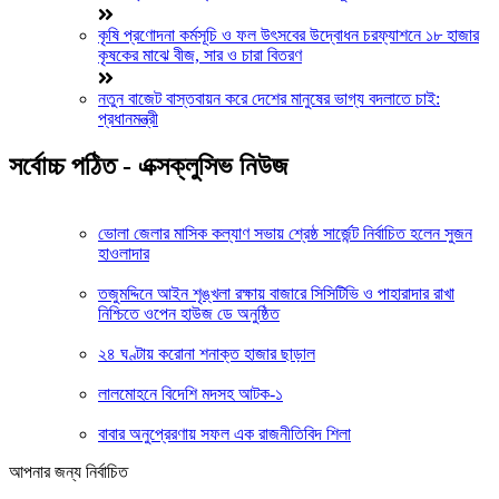
কৃষি প্রণোদনা কর্মসূচি ও ফল উৎসবের উদ্বোধন চরফ্যাশনে ১৮ হাজার
কৃষকের মাঝে বীজ, সার ও চারা বিতরণ
নতুন বাজেট বাস্তবায়ন করে দেশের মানুষের ভাগ্য বদলাতে চাই:
প্রধানমন্ত্রী
সর্বোচ্চ পঠিত - এক্সক্লুসিভ নিউজ
ভোলা জেলার মাসিক কল্যাণ সভায় শ্রেষ্ঠ সার্জেন্ট নির্বাচিত হলেন সুজন
হাওলাদার
তজুমদ্দিনে আইন শৃঙ্খলা রক্ষায় বাজারে সিসিটিভি ও পাহারাদার রাখা
নিশ্চিতে ওপেন হাউজ ডে অনুষ্ঠিত
২৪ ঘণ্টায় করোনা শনাক্ত হাজার ছাড়াল
লালমোহনে বিদেশি মদসহ আটক-১
বাবার অনুপ্রেরণায় সফল এক রাজনীতিবিদ শিলা
আপনার জন্য নির্বাচিত