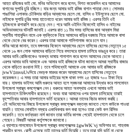
আহত রমিজের ভাই মো. মনির অভিযোগ করে বলেন, বিগত কয়েকদিন ধরে আমাদের
বাগানের সুপারি চুরি হচ্ছিল। যার জন্য আমার ভাই রমিজ বাগান পাহারা দেন। সোমবার
পাঙাশিয়া এলাকার চৌকিদার বাড়ির আব্বাসের ছেলে মো. হাসিব ও ইউসুফের ছেলে মো.
নাইমকে সুপারি চুরির সময় হাতেনাতে ধরেন আমার ভাই রমিজ। এরপর তিনি ওই
দুইজনকে রাগারাগি করে ছেড়ে দেন। পরে আমি ওইদিন বিকেলেই হাসিব ও নাইমের
অভিভাবকদের ঘটনাটি জানাই। এরপর রাত ১১ টার সময় হাসিবের বাবা আব্বাস মিয়া
স্থানীয় শাহাবুদ্দিন নামে এক ব্যক্তিকে নিয়ে আমাদের বাড়ির দরজায় গিয়ে আমাকে বাসা
থেকে ডেকে বের করেন। এরপর তারা আমাকে গালিগালাজ করে চলে যান।
মনির আরো জানান, তবে মঙ্গলবার বিকেলে আব্বাসের ছেলে হাসিবের ছেলের নেতৃত্বে ১৫
থেকে ১৬ জন লোক আমাদের বাড়িতে গিয়ে বসতঘরে হামলা চালিয়ে ভাঙচুর করে। তারা
আমার ভাবি রোজিনাকেও অকথ্য ভাষায় গালাগাল করে বলেন আমাদের ডেকে আনতে।
এরপর আমার ভাবি আমাকে এবং আমার ভাই রমিজকে ঘটনা জানালে আমরা স্থানীয় বাজার
থেকে বাড়িতে রওয়ানা দিই। তবে পথিমধ্যেই আমাকে এবং আমার ভাই রমিজকে
jvwV‡mvuUvদিয়ে বেধড়ক মারধর করেন আব্বাসের ছেলে হাসিবের নেতৃত্বে
কয়েকজন। এ সময় তারা আমার ভাইয়ের সঙ্গে থাকা নগদ ২৫ হাজার ৭০০ টাকা নিয়ে
যায়। হামলায় ভাইসহ আমি গুরুতর আহত হলে স্বজনরা আমাদের উদ্ধার করে লালমোহন
উপজেলা স্বাস্থ্য কমপ্লেক্সে নেন। গুরুতর আহত অবস্থায় এখনো আমার ভাই
হাসপাতালে চিকিৎসাধীন রয়েছেন। অথচ যারা আমাদের ওপর হামলা চালিয়েছে তারাই
বৃহস্পতিবার আবার হাসপাতালে ভর্তি হয়েছেন। আমরা তাদের বিচার কামনা করছি।
এই অভিযোগের বিষয়ে উপজেলা স্বাস্থ্য কমপ্লেক্সে বক্তব্য জানতে গেলে কাউকে পাওয়া
যায়নি। তাদের মোবাইল নম্বরে একাধিকবার কল করা হলেও তারা কেউ কল রিসিভ
করেননি। তবে কর্তব্যরত নার্স জানান তারা ভর্তির কাগজ পেয়েই হাসপাতাল থেকে চলে
গেছেন। বিষয়টি আমরা কর্তৃপক্ষকে জানাবো।
এ ব্যাপারে লালমোহন উপজেলা স্বাস্থ্য কমপ্লেক্সের ‡gwWK¨vj অফিসার ডা. শাহনাজ
পারভীন বলেন, রোগী এসেছে তাই তাদের ভর্তি দিয়েছি। তবে তারা যদি ভর্তি না থেকে