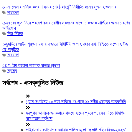
ভোলা জেলার মাসিক কল্যাণ সভায় শ্রেষ্ঠ সার্জেন্ট নির্বাচিত হলেন সুজন হাওলাদার
সারাদেশ
চেম্বারের জুতা নিয়ে প্রবেশ করায় রোগীর স্বজনের সাথে চিকিৎসক নার্গিসের অসদাচারণের
অভিযোগ
লিড নিউজ
তজুমদ্দিনে আইন শৃঙ্খলা রক্ষায় বাজারে সিসিটিভি ও পাহারাদার রাখা নিশ্চিতে ওপেন হাউজ
ডে অনুষ্ঠিত
সারাদেশ
২৪ ঘণ্টায় করোনা শনাক্ত হাজার ছাড়াল
স্বাস্থ্য
সর্বশেষ - এক্সক্লুসিভ নিউজ
গ্যাস সংকটসহ ১০ দফা দাবিতে পঞ্চগড়ে ১১ দলীয় ঐক্যের স্মারকলিপি
মনপুরায় আশঙ্কাজনকহারে বাড়ছে হামের প্রকোপ, সেবা দিতে হিমশিম
হাসপাতাল কর্তৃপক্ষ
গাইবান্ধায় যথাযোগ্য মর্যাদায় পালিত হলো ‘জুলাই শহিদ দিবস-২০২৬’