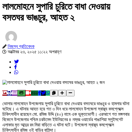
লালমোহনে সুপারি চুরিতে বাধা দেওয়ায়
বসতঘর ভাঙচুর, আহত ২
নিজস্ব প্রতিবেদক
অক্টোবর ২৩, ২০২৫ ১১:২২ অপরাহ্ণ
৫০০
ভোলার লালমোহন উপজেলায় সুপারি চুরিতে বাধা দেওয়ায় বসতঘরে ভাঙচুর ও হামলার ঘটনা
ঘটেছে। এ ঘটনায় আহত হয়ে গত ৩ দিন ধরে লালমোহন উপজেলা স্বাস্থ্য কমপ্লেক্সে
চিকিৎসাধীন রয়েছেন মো. রমিজ উদ্দি (৪০) নামে এক ভুক্তভোগী। এরআগে গত মঙ্গলবার
বিকেলে উপজেলার পশ্চিম চরউমেদ ইউনিয়নের ৪ নম্বর ওয়ার্ডের পাঙাশিয়া স্লুইসগেট
এলাকার মৃত আব্দুর রব মিয়া বাড়িতে এ ঘটনা ঘটে। উপজেলা স্বাস্থ্য কমপ্লেক্সে
চিকিৎসাধীন রমিজ ওই বাড়ির বাসিন্দা।