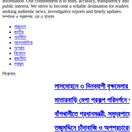
information. Our commitment is to truth, accuracy, transparency and
public interest. We strive to become a reliable destination for readers
seeking authentic news, investigative reports and timely updates.
সম্পাদক ও প্রকাশক: এম এ হান্নান
সারাদেশ
জাতীয়
অর্থনীতি
আন্তর্জাতিক
অপরাধ
বিনোদন
রাজনীতি
স্বাস্থ্য
শিরোনাম:
লালমোহনে ৩ দিনব্যাপী বৃক্ষমেলার উ
মাতারবাড়ি মেগা প্রকল্প পরিদর্শনে প্
বাঁশখালীতে প্রধানমন্ত্রী, সমুদ্রপাড়ে 
তজুমদ্দিনে চাঁদাবাজি ও অপপ্রচারের