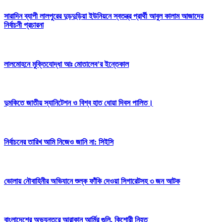
সারাদিন ব্যাপী লালপুরের দুড়দুড়িয়া ইউনিয়নে স্বতন্ত্র প্রার্থী আবুল কালাম আজাদের
নির্বাচনী প্রচারনা
লালমোহনে মুক্তিযোদ্ধা আঃ মোতালেব’র ইন্তেকাল
দুমকিতে জাতীয় স্যানিটেশন ও বিশ্ব হাত ধোয়া দিবস পালিত।
নির্বাচনের তারিখ আমি নিজেও জানি না: সিইসি
ভোলায় নৌবাহিনীর অভিযানে শুল্ক ফাঁকি দেওয়া সিগারেটসহ ৩ জন আটক
বাংলাদেশের অভ্যন্তরে আরাকান আর্মির গুলি, কিশোরী নিহত