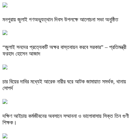
মনপুরায় জুলাই গণঅভ্যুত্থান দিবস উপলক্ষে আলোচনা সভা অনুষ্ঠিত
“জুলাই সনদের প্রত্যেকটি অক্ষর বাস্তবায়ন করবে সরকার” – প্রতিমন্ত্রী
ফরহাদ হোসেন আজাদ
চার বিয়ের দাবির মধ্যেই আরেক নারীর ঘরে আটক জামায়াত সমর্থক, থানায়
সোপর্দ
দক্ষিণ আইচায় কর্মজীবনের অবসানে সম্মাননা ও ভালোবাসায় সিক্ত তিন গুণী
শিক্ষক।