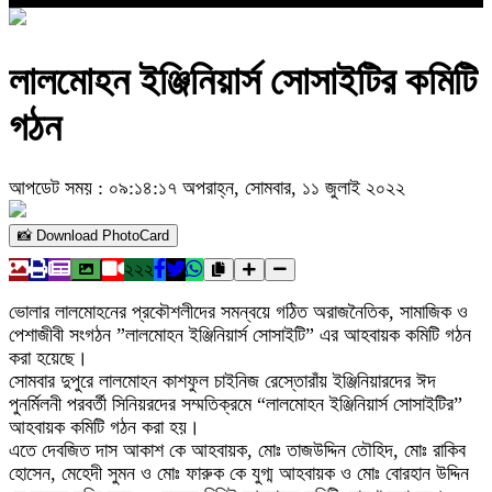
লালমোহন ইঞ্জিনিয়ার্স সোসাইটির কমিটি
গঠন
আপডেট সময় : ০৯:১৪:১৭ অপরাহ্ন, সোমবার, ১১ জুলাই ২০২২
📸 Download PhotoCard
২২২
ভোলার লালমোহনের প্রকৌশলীদের সমন্বয়ে গঠিত অরাজনৈতিক, সামাজিক ও
পেশাজীবী সংগঠন ‍”লালমোহন ইঞ্জিনিয়ার্স সোসাইটি” এর আহবায়ক কমিটি গঠন
করা হয়েছে।
সোমবার দুপুরে লালমোহন কাশফুল চাইনিজ রেস্তোরাঁয় ইঞ্জিনিয়ারদের ঈদ
পুনর্মিলনী পরবর্তী সিনিয়রদের সম্মতিক্রমে “লালমোহন ইঞ্জিনিয়ার্স সোসাইটির”
আহবায়ক কমিটি গঠন করা হয়।
এতে দেবজিত দাস আকাশ কে আহবায়ক, মোঃ তাজউদ্দিন তৌহিদ, মোঃ রাকিব
হোসেন, মেহেদী সুমন ও মোঃ ফারুক কে যুগ্ম আহবায়ক ও মোঃ বোরহান উদ্দিন