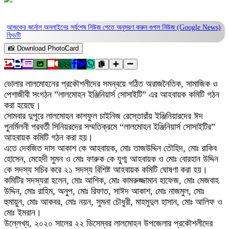
আজকের জার্নাল অনলাইনের সর্বশেষ নিউজ পেতে অনুসরণ করুন
গুগল নিউজ (Google News)
ফিডটি
📸 Download PhotoCard
২২২
ভোলার লালমোহনের প্রকৌশলীদের সমন্বয়ে গঠিত অরাজনৈতিক, সামাজিক ও
পেশাজীবী সংগঠন ‍”লালমোহন ইঞ্জিনিয়ার্স সোসাইটি” এর আহবায়ক কমিটি গঠন
করা হয়েছে।
সোমবার দুপুরে লালমোহন কাশফুল চাইনিজ রেস্তোরাঁয় ইঞ্জিনিয়ারদের ঈদ
পুনর্মিলনী পরবর্তী সিনিয়রদের সম্মতিক্রমে “লালমোহন ইঞ্জিনিয়ার্স সোসাইটির”
আহবায়ক কমিটি গঠন করা হয়।
এতে দেবজিত দাস আকাশ কে আহবায়ক, মোঃ তাজউদ্দিন তৌহিদ, মোঃ রাকিব
হোসেন, মেহেদী সুমন ও মোঃ ফারুক কে যুগ্ম আহবায়ক ও মোঃ বোরহান উদ্দিন
কে সদস্য সচিব করে ২১ সদস্য বিশিষ্ট আহবায়ক কমিটি ঘোষণা করা হয়।
কমিটির সদস্যরা হলেন, মোঃ আশিক, মোঃ কামরুজ্জামান হাফেজ, মোঃ মেজবাহ
উদ্দিন, মোঃ রাহিম, অনুপ, মোঃ রিফাত, সাঈদ আকাশ, মোঃ নাজমুল, মোঃ
হুমায়ুন, মোঃ আকবর, মোঃ নয়ন, সুমনা চৌধুরী, মাহমুদুল হাসান, মোঃ আলিফ ও
মোঃ ইমরান।
উল্লেখ্য, ২০২০ সালের ২২ ডিসেম্বর লালমোহন উপজেলার প্রকৌশলীদের