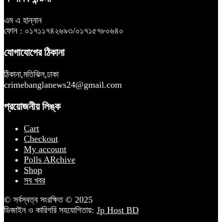
এম এ হান্নান
ফোন : ০১৭১১৭৪২৬৯৩/০১৭১৫৭৮০৬৪০
যোগাযোগের ঠিকানা
ঠিকানা,মতিঝিল,ঢাকা
crimebanglanews24@gmail.com
প্রয়োজনীয় লিঙ্ক
Cart
Checkout
My account
Polls ARchive
Shop
সব খবর
© সর্বস্বত্ব সংরক্ষিত © 2025
ডিজাইন ও কারিগরি সহযোগিতায়:
Jp Host BD