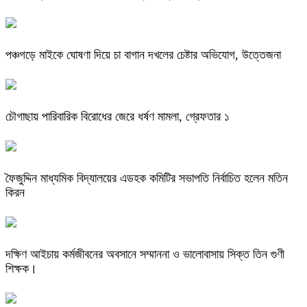
পঞ্চগড়ে মাইকে ঘোষণা দিয়ে চা বাগান দখলের চেষ্টার অভিযোগ, উত্তেজনা
চৌগাছায় পারিবারিক বিরোধের জেরে ধর্ষণ মামলা, গ্রেফতার ১
ফৈজুদ্দিন মাধ্যমিক বিদ্যালয়ের এডহক কমিটির সভাপতি নির্বাচিত হলেন মতিন
কিরন
দক্ষিণ আইচায় কর্মজীবনের অবসানে সম্মাননা ও ভালোবাসায় সিক্ত তিন গুণী
শিক্ষক।