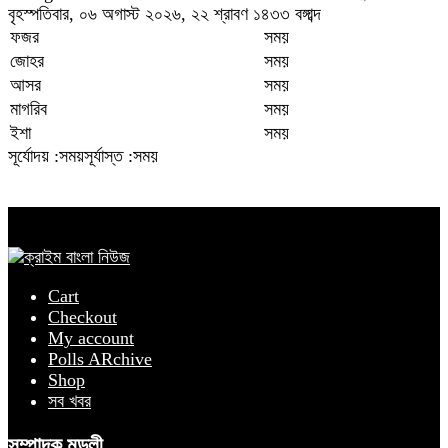
বৃহস্পতিবার, ০৬ অগাস্ট ২০২৬, ২২ শ্রাবণ ১৪৩৩ বঙ্গাব্দ
ফজর
সময়
জোহর
সময়
আসর
সময়
মাগরিব
সময়
ইশা
সময়
সূর্যোদয় :সময়
সূর্যাস্ত :সময়
Cart
Checkout
My account
Polls ARchive
Shop
সব খবর
সম্পাদক মন্ডলী