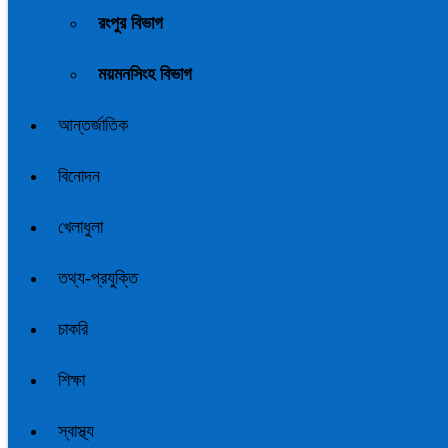
রংপুর বিভাগ
ময়মনসিংহ বিভাগ
আন্তর্জাতিক
বিনোদন
খেলাধুলা
তথ্য-প্রযুক্তি
চাকরি
শিক্ষা
স্বাস্থ্য