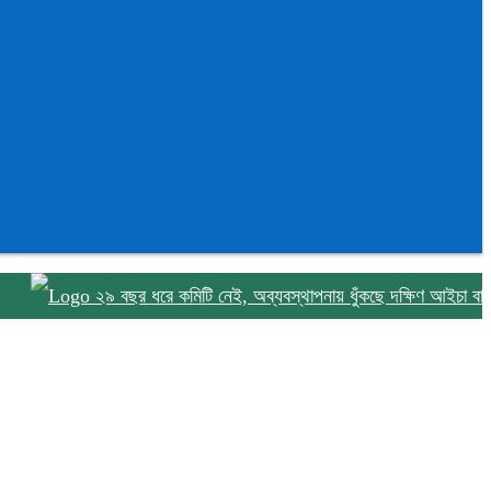
২৯ বছর ধরে কমিটি নেই, অব্যবস্থাপনায় ধুঁকছে দক্ষিণ আইচা বাজার