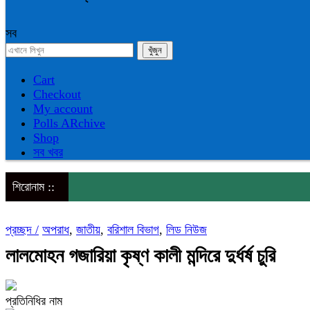
সব
Cart
Checkout
My account
Polls ARchive
Shop
সব খবর
শিরোনাম ::
প্রচ্ছদ /
অপরাধ
,
জাতীয়
,
বরিশাল বিভাগ
,
লিড নিউজ
লালমোহন গজারিয়া কৃষ্ণ কালী মন্দিরে দুর্ধর্ষ চুরি
প্রতিনিধির নাম