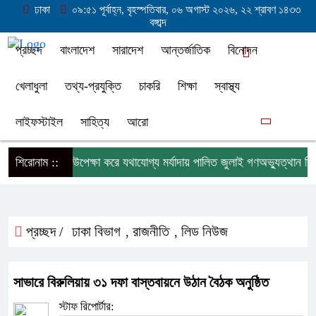
ঢাকা
০৯:৫১ পূর্বাহ্ন, বৃহস্পতিবার, ০৬ অগাস্ট ২০২৬, ২২ শ্রাবণ ১৪৩৩
বঙ্গাব্দ
প্রচ্ছদ
বাংলাদেশ
সারাদেশ
আন্তর্জাতিক
বিনোদন
খেলাধুলা
তথ্য-প্রযুক্তি
চাকরি
শিক্ষা
স্বাস্থ্য
লাইফস্টাইল
সাহিত্য
আরো
বান্ধায় বৃষ্টিকে উপেক্ষা করে যথাযোগ্য মর্যাদায় পালিত জুলাই গণঅভ্যুত্থান দিবস
শিরোনাম ::
প্রচ্ছদ /
ঢাকা বিভাগ
রাজনীতি
লিড নিউজ
,
,
সাভারে বিরুলিয়ায় ৩১ দফা বাস্তবায়নে উঠান বৈঠক অনুষ্ঠিত
স্টাফ রিপোর্টার: