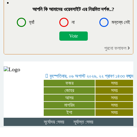
ফৈজুদ্দিন মাধ্যমিক বিদ্যালয়ের এডহক
আপনি কি আমাদের ওয়েবসাইট এর নিয়মিত দর্শক..?
কমিটির সভাপতি নির্বাচিত হলেন মতিন কিরন
হ্যাঁ
না
মন্তব্য নেই
রাজধানীর তিন ক্যাম্পাসে ছাত্রদল-শিবির
সংঘর্ষ, উত্তেজনায় দিনভর অচলাবস্থা
পুরনো ফলাফল
পঞ্চগড়ে মাইকে ঘোষণা দিয়ে চা বাগান
দখলের চেষ্টার অভিযোগ, উত্তেজনা
বৃহস্পতিবার, ০৬ অগাস্ট ২০২৬, ২২ শ্রাবণ ১৪৩৩ বঙ্গাব্দ
ফজর
সময়
কুষ্টিয়ায় ৬ হাজার পিস ইয়াবাসহ বাসের
জোহর
সময়
আসর
সময়
সুপারভাইজার আটক
মাগরিব
সময়
ইশা
সময়
তরুণ উদ্ভাবকরাই বাংলাদেশের ভবিষ্যৎ :
সূর্যোদয় :সময়
সূর্যাস্ত :সময়
প্রধানমন্ত্রী