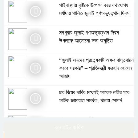
গাইবান্ধায় বৃষ্টিকে উপেক্ষা করে যথাযোগ্য
মর্যাদায় পালিত জুলাই গণঅভ্যুত্থান দিবস
মনপুরায় জুলাই গণঅভ্যুত্থান দিবস
উপলক্ষে আলোচনা সভা অনুষ্ঠিত
“জুলাই সনদের প্রত্যেকটি অক্ষর বাস্তবায়ন
করবে সরকার” – প্রতিমন্ত্রী ফরহাদ হোসেন
আজাদ
চার বিয়ের দাবির মধ্যেই আরেক নারীর ঘরে
আটক জামায়াত সমর্থক, থানায় সোপর্দ
দক্ষিণ আইচায় কর্মজীবনের অবসানে সম্মাননা
অনলাইন জরিপ
ও ভালোবাসায় সিক্ত তিন গুণী শিক্ষক।