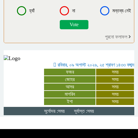
ধুঁকছে দক্ষিণ আইচা বাজার
হ্যাঁ
না
মন্তব্য নেই
লালমোহনে বিএনপি নেতাদের বহিষ্কারের
দাবিতে বিক্ষোভ মিছিল ও প্রতিবাদ সভা
পুরনো ফলাফল
বগুড়ায় বাস নিয়ন্ত্রণ হারিয়ে বাজারে ঢুকে
নিহত ৭, আহত অন্তত ২৫
রবিবার, ০৯ অগাস্ট ২০২৬, ২৫ শ্রাবণ ১৪৩৩ বঙ্গাব্দ
ফজর
সময়
পাঁচবিবিতে জমির আইল কাটাকে কেন্দ্র করে
জোহর
সময়
দু’পক্ষের পাল্টাপাল্টি অভিযোগ ও মামলা
আসর
সময়
মাগরিব
সময়
ইশা
সময়
মনপুরায় গৃহবধূকে অস্ত্রের মুখে ধর্ষণের
অভিযোগ, থানায় মামলা ধর্ষক গ্রেফতার
সূর্যোদয় :সময়
সূর্যাস্ত :সময়