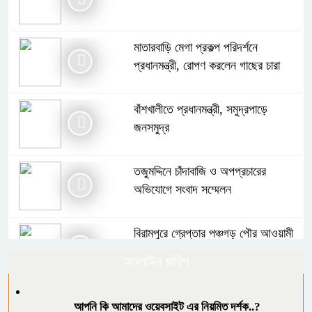
মাতারবাড়ি মেগা প্রকল্প পরিদর্শনে
প্রধানমন্ত্রী, রোপণ করলেন গাছের চারা
বাঁশখালীতে প্রধানমন্ত্রী, সমুদ্রপাড়ে
জনসমুদ্র
তজুমদ্দিনে চাঁদাবাজি ও অপপ্রচারের
অভিযোগে সংবাদ সম্মেলন
বিরামপুরে গ্রেপ্তার পঞ্চগড় পৌর আওয়ামী
লীগের সভাপতি
অনলাইন জরিপ
২৯ বছর ধরে কমিটি নেই, অব্যবস্থাপনায়
আপনি কি আমাদের ওয়েবসাইট এর নিয়মিত দর্শক..?