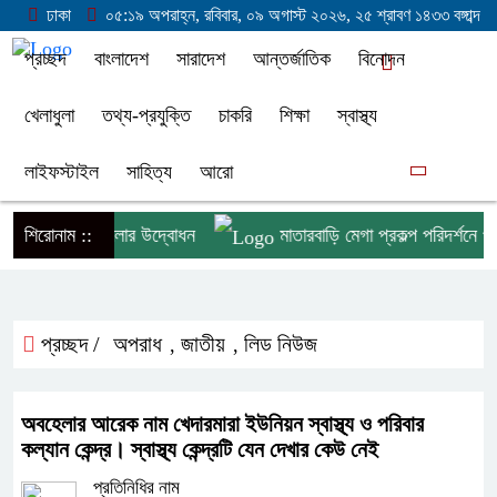
ঢাকা
০৫:১৯ অপরাহ্ন, রবিবার, ০৯ অগাস্ট ২০২৬, ২৫ শ্রাবণ ১৪৩৩ বঙ্গাব্দ
প্রচ্ছদ
বাংলাদেশ
সারাদেশ
আন্তর্জাতিক
বিনোদন
খেলাধুলা
তথ্য-প্রযুক্তি
চাকরি
শিক্ষা
স্বাস্থ্য
লাইফস্টাইল
সাহিত্য
আরো
নব্যাপী বৃক্ষমেলার উদ্বোধন
শিরোনাম ::
মাতারবাড়ি মেগা প্রকল্প পরিদর্শনে প্রধা
প্রচ্ছদ /
অপরাধ
জাতীয়
লিড নিউজ
,
,
অবহেলার আরেক নাম খেদারমারা ইউনিয়ন স্বাস্থ্য ও পরিবার
কল্যান কেন্দ্র। স্বাস্থ্য কেন্দ্রটি যেন দেখার কেউ নেই
প্রতিনিধির নাম