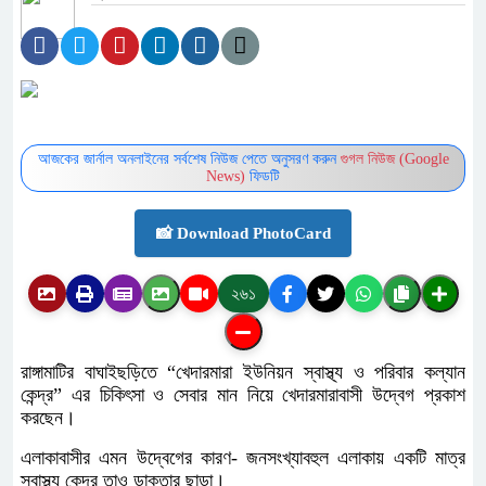
আজকের জার্নাল অনলাইনের সর্বশেষ নিউজ পেতে অনুসরণ করুন
গুগল নিউজ (Google
News)
ফিডটি
📸 Download PhotoCard
২৬১
রাঙ্গামাটির বাঘাইছড়িতে “খেদারমারা ইউনিয়ন স্বাস্থ্য ও পরিবার কল্যান
কেন্দ্র” এর চিকিৎসা ও সেবার মান নিয়ে খেদারমারাবাসী উদ্বেগ প্রকাশ
করছেন।
এলাকাবাসীর এমন উদ্বেগের কারণ- জনসংখ্যাবহুল এলাকায় একটি মাত্র
স্বাস্থ্য কেন্দ্র তাও ডাক্তার ছাড়া।