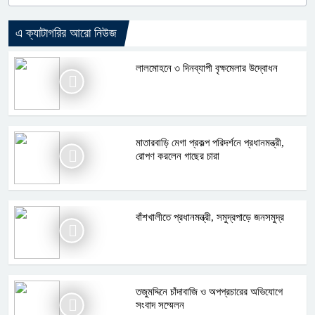
এ ক্যাটাগরির আরো নিউজ
লালমোহনে ৩ দিনব্যাপী বৃক্ষমেলার উদ্বোধন
মাতারবাড়ি মেগা প্রকল্প পরিদর্শনে প্রধানমন্ত্রী,
রোপণ করলেন গাছের চারা
বাঁশখালীতে প্রধানমন্ত্রী, সমুদ্রপাড়ে জনসমুদ্র
তজুমদ্দিনে চাঁদাবাজি ও অপপ্রচারের অভিযোগে
সংবাদ সম্মেলন